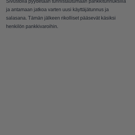
Sivustolla pyydetään tunnistautumaan pankkitunnuksilla
ja antamaan jatkoa varten uusi käyttäjätunnus ja
salasana. Tämän jälkeen rikolliset pääsevät käsiksi
henkilön pankkivaroihin.