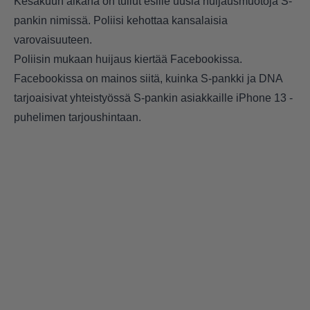
Kesäkuun aikana on tullut esille uusia huijausmuotoja S-
pankin nimissä. Poliisi kehottaa kansalaisia
varovaisuuteen.
Poliisin mukaan huijaus kiertää Facebookissa.
Facebookissa on mainos siitä, kuinka S-pankki ja DNA
tarjoaisivat yhteistyössä S-pankin asiakkaille iPhone 13 -
puhelimen tarjoushintaan.