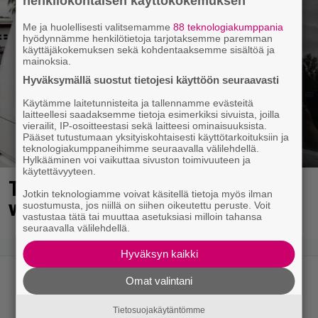
henkilökohtaisen käyttökokemuksen
Me ja huolellisesti valitsemamme
88 teknologiakumppania
hyödynnämme henkilötietoja tarjotaksemme paremman
käyttäjäkokemuksen sekä kohdentaaksemme sisältöä ja
mainoksia.
Hyväksymällä suostut tietojesi käyttöön seuraavasti
Käytämme laitetunnisteita ja tallennamme evästeitä
laitteellesi saadaksemme tietoja esimerkiksi sivuista, joilla
vierailit, IP-osoitteestasi sekä laitteesi ominaisuuksista.
Pääset tutustumaan yksityiskohtaisesti käyttötarkoituksiin ja
teknologiakumppaneihimme seuraavalla välilehdellä.
Hylkääminen voi vaikuttaa sivuston toimivuuteen ja
käytettävyyteen.
Turussa kysytään missä on tämä
Jotkin teknologiamme voivat käsitellä tietoja myös ilman
viisikymppinen mies?
suostumusta, jos niillä on siihen oikeutettu peruste. Voit
vastustaa tätä tai muuttaa asetuksiasi milloin tahansa
seuraavalla välilehdellä.
Hyväksyn kaikki
Omat valintani
Tietosuojakäytäntömme