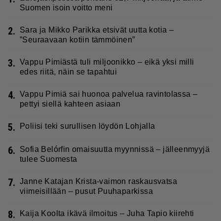
Suomen isoin voitto meni
2.
Sara ja Mikko Parikka etsivät uutta kotia –
”Seuraavaan kotiin tämmöinen”
3.
Vappu Pimiästä tuli miljoonikko – eikä yksi milli
edes riitä, näin se tapahtui
4.
Vappu Pimiä sai huonoa palvelua ravintolassa –
pettyi siellä kahteen asiaan
5.
Poliisi teki surullisen löydön Lohjalla
6.
Sofia Belórfin omaisuutta myynnissä – jälleenmyyjä
tulee Suomesta
7.
Janne Katajan Krista-vaimon raskausvatsa
viimeisillään – pusut Puuhaparkissa
8.
Kaija Koolta ikävä ilmoitus – Juha Tapio kiirehti