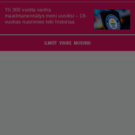
Yli 300 vuotta vanha
maailmanennätys meni uusiksi – 18-
vuotias nuorimies teki historiaa
ILMIÖT
VIIHDE
MUSIIKKI