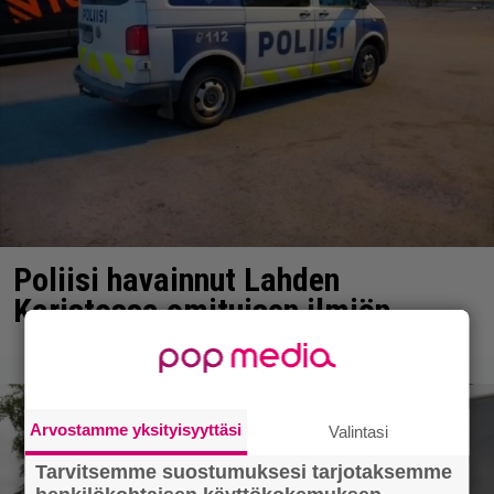
Poliisi havainnut Lahden
Karistossa omituisen ilmiön
Arvostamme yksityisyyttäsi
Valintasi
Tarvitsemme suostumuksesi tarjotaksemme