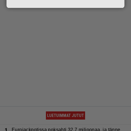
LUETUIMMAT JUTUT
1.
Eurojackpotissa poksahti 32,7 miljoonaa, ja tänne