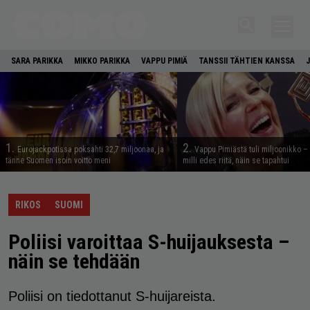
SARA PARIKKA
MIKKO PARIKKA
VAPPU PIMIÄ
TANSSII TÄHTIEN KANSSA
1.
2.
Eurojackpotissa poksahti 32,7 miljoonaa, ja
Vappu Pimiästä tuli miljoonikko – 
tänne Suomen isoin voitto meni
milli edes riitä, näin se tapahtui
RIKOS
SUOMI
Poliisi varoittaa S-huijauksesta –
näin se tehdään
Poliisi on tiedottanut S-huijareista.