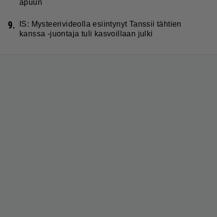
apuun
9.
IS: Mysteerivideolla esiintynyt Tanssii tähtien
kanssa -juontaja tuli kasvoillaan julki