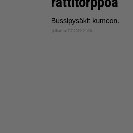
rattitörppöä
Bussipysäkit kumoon.
Julkaistu:
7.7.2022 21:20