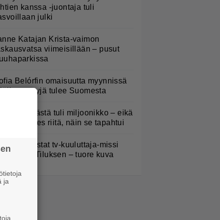
ähtien kanssa -juontaja tuli
asvoillaan julki
anne Katajan Krista-vaimon
askausvatsa viimeisillään – pusut
uuhaparkissa
ofia Belórfin omaisuutta myynnissä
 jälleenmyyjä tulee Suomesta
appu Pimiästä tuli miljoonikko – eikä
ksi milli edes riitä, näin se tapahtui
ieläkö muistat tv-kuuluttaja-missi
sen
nna-Liisa Tiluksen – tuore kuva
tietoja
 ja
toja