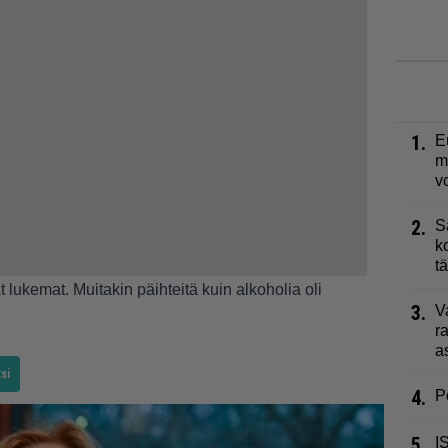
1.
E
m
v
2.
S
k
t
t lukemat. Muitakin päihteitä kuin alkoholia oli
3.
V
r
a
si
4.
P
5.
I