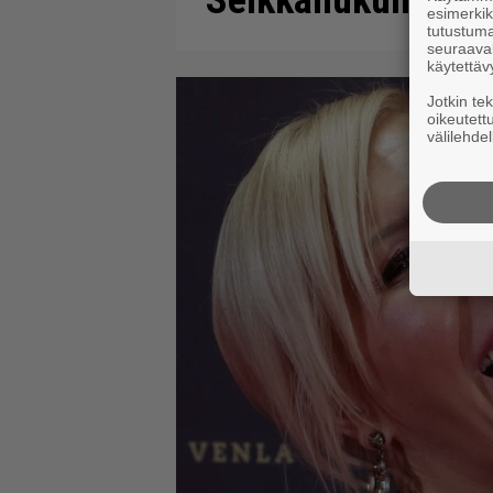
”Seikkailukumppan
esimerkiks
tutustuma
seuraaval
käytettäv
Jotkin te
oikeutett
välilehdel