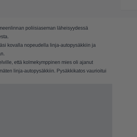
na Hämeenlinnan poliisiaseman läheisyydessä
sta.
si kovalla nopeudella linja-autopysäkkiin ja
an.
elville, että kolmekymppinen mies oli ajanut
mäten linja-autopysäkkiin. Pysäkkikatos vaurioitui