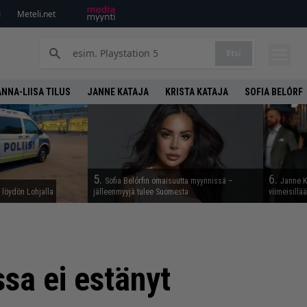
i
Meteli.net
Etsi
ANNA-LIISA TILUS
JANNE KATAJA
KRISTA KATAJA
SOFIA BELÓRF
5.
6.
Sofia Belórfin omaisuutta myynnissä –
Janne K
n löydön Lohjalla
jälleenmyyjä tulee Suomesta
viimeisillä
sa ei estänyt