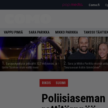
Como.fi
Ep
VAPPU PIMIÄ
SARA PARIKKA
MIKKO PARIKKA
TANSSII TÄHTIE
1.
2.
Eurojackpotissa poksahti 32,7 miljoonaa, ja
Sara ja Mikko Parikka etsivät uutt
tänne Suomen isoin voitto meni
”Seuraavaan kotiin tämmöinen”
RIKOS
SUOMI
Poliisiaseman