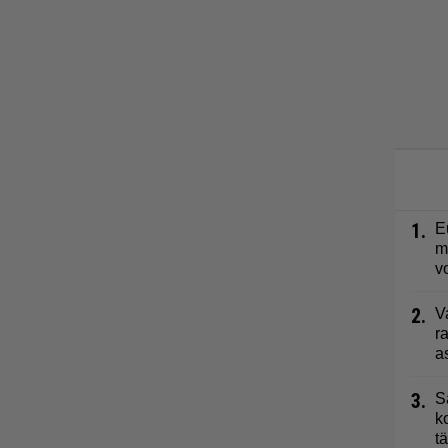
1.
E
m
v
2.
V
r
a
3.
S
k
t