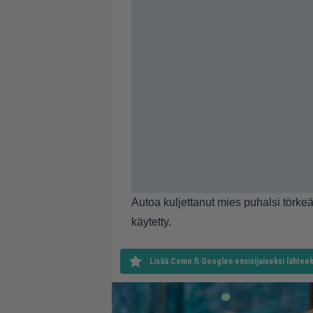
Autoa kuljettanut mies puhalsi törkeä
käytetty.
Lisää Como.fi Googlen ensisijaiseksi lähteek