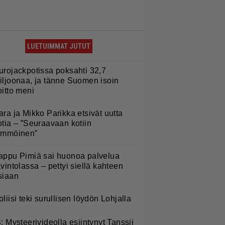
LUETUIMMAT JUTUT
urojackpotissa poksahti 32,7
iljoonaa, ja tänne Suomen isoin
oitto meni
ara ja Mikko Parikka etsivät uutta
otia – ”Seuraavaan kotiin
ämmöinen”
appu Pimiä sai huonoa palvelua
avintolassa – pettyi siellä kahteen
siaan
oliisi teki surullisen löydön Lohjalla
S: Mysteerivideolla esiintynyt Tanssii