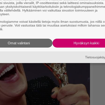
ini”
i sivuista, joilla vierailit, IP-osoitteestasi sekä laitteesi ominaisuuksista
an yksityiskohtaisesti käyttötarkoituksiin ja teknologiakumppaneihimm
la välilehdellä. Hylkääminen voi vaikuttaa sivuston toimivuuteen ja
yyteen.
knologiamme voivat käsitellä tietoja myös ilman suostumusta, jos niillä o
u peruste. Voit vastustaa tätä tai muuttaa asetuksiasi milloin tahansa se
lä.
Omat valintani
Hyväksyn kaikki
Tietosuojak