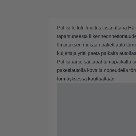
Poliisille tuli ilmoitus tiistai-ilta
tapahtuneesta liikenneonnettomuude
Ilmoituksen mukaan pakettiauto törmä
kuljettaja yritti paeta paikalta autolla
Poliisipartio sai tapahtumapaikalla s
pakettiautolla kovalla nopeudella tör
törmäyksessä kauttaaltaan.