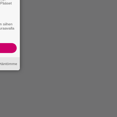
. Pääset
e
n siihen
uraavalla
äytäntömme