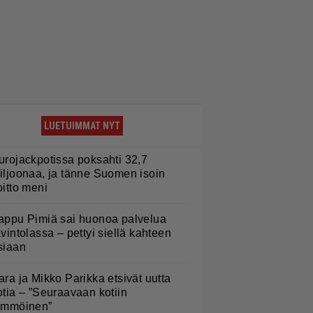
LUETUIMMAT NYT
urojackpotissa poksahti 32,7
iljoonaa, ja tänne Suomen isoin
oitto meni
appu Pimiä sai huonoa palvelua
avintolassa – pettyi siellä kahteen
siaan
ara ja Mikko Parikka etsivät uutta
otia – ”Seuraavaan kotiin
ämmöinen”