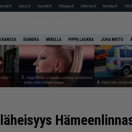
isodi.fi
Voice.fi
Soundi.fi
Pelaaja.fi
Inferno.fi
Rumba.fi
Tilt.f
ETUSIVU
UUSIMMAT
MUSIIKKI
N KANSSA
DIANDRA
MIRELLA
PIPPA LAUKKA
JUHA MIETO
3.
a kotia –
Vappu Pimiä sai huonoa palvelua ravintolassa
4.
– pettyi siellä kahteen asiaan
Poliisi teki surullise
 läheisyys Hämeenlinnas