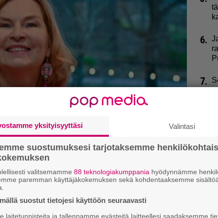
t
k
6.
J
r
P
7.
S
–
8.
V
y
vostamme yksityisyyttäsi
Valintasi
9.
V
semme suostumuksesi tarjotaksemme henkilökohtai
A
ökokemuksen
lellisesti valitsemamme
88 teknologiakumppania
hyödynnämme henkilö
semme paremman käyttäjäkokemuksen sekä kohdentaaksemme sisältöä
a.
i rakkaastaan kuvan –
ällä suostut tietojesi käyttöön seuraavasti
laitetunnisteita ja tallennamme evästeitä laitteellesi saadaksemme tie