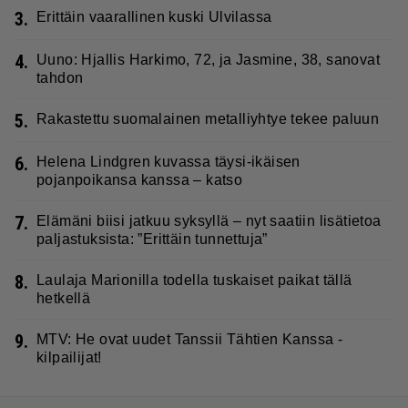
3.
Erittäin vaarallinen kuski Ulvilassa
4.
Uuno: Hjallis Harkimo, 72, ja Jasmine, 38, sanovat
tahdon
5.
Rakastettu suomalainen metalliyhtye tekee paluun
6.
Helena Lindgren kuvassa täysi-ikäisen
pojanpoikansa kanssa – katso
7.
Elämäni biisi jatkuu syksyllä – nyt saatiin lisätietoa
paljastuksista: ”Erittäin tunnettuja”
8.
Laulaja Marionilla todella tuskaiset paikat tällä
hetkellä
9.
MTV: He ovat uudet Tanssii Tähtien Kanssa -
kilpailijat!