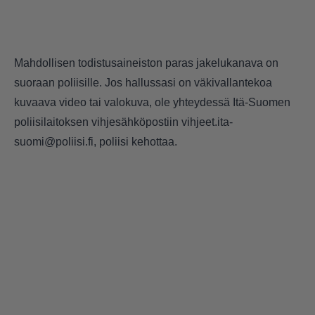
Mahdollisen todistusaineiston paras jakelukanava on
suoraan poliisille. Jos hallussasi on väkivallantekoa
kuvaava video tai valokuva, ole yhteydessä Itä-Suomen
poliisilaitoksen vihjesähköpostiin vihjeet.ita-
suomi@poliisi.fi, poliisi kehottaa.