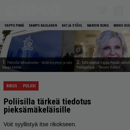
VAPPU PIMIÄ
SAMPO KAULANEN
KATJA STÅHL
MARION RUNG
MIKKO KU
1.
2.
Poliisilla tehovalvonta – tästä kysymys ja näin
Tältä näyttää Vappu Pimiän perhe
kauan kestää
Portugalissa – ”Kaunis mekko”
RIKOS
POLIISI
Poliisilla tärkeä tiedotus
pieksämäkeläisille
Voit syyllistyä itse rikokseen.