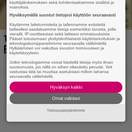
käyttäjäkokemuksen sekä kohdentaaksemme sisältöä ja
mainoksia.
Hyväksymällä suostut tietojesi käyttöön seuraavasti
Käytämme laitetunnisteita ja tallennamme evästeitä
laitteellesi saadaksemme tietoja esimerkiksi sivuista, joilla
vierailit, IP-osoitteestasi sekä laitteesi ominaisuuksista.
Tältä näyttää Vappu Pimiän
Pääset tutustumaan yksityiskohtaisesti käyttötarkoituksiin ja
teknologiakumppaneihimme seuraavalla välilehdellä.
perhelomalla Portugalissa –
Hylkääminen voi vaikuttaa sivuston toimivuuteen ja
”Kaunis mekko”
käytettävyyteen.
Jotkin teknologiamme voivat käsitellä tietoja myös ilman
suostumusta, jos niillä on siihen oikeutettu peruste. Voit
vastustaa tätä tai muuttaa asetuksiasi milloin tahansa
seuraavalla välilehdellä.
Hyväksyn kaikki
Omat valintani
Tietosuojakäytäntömme