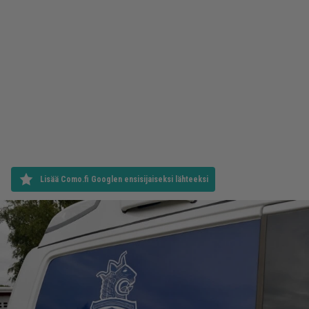
Lisää Como.fi Googlen ensisijaiseksi lähteeksi