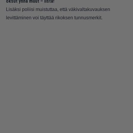
oksut ynnä muut – lista!
Lisäksi poliisi muistuttaa, että väkivaltakuvauksen
levittäminen voi täyttää rikoksen tunnusmerkit.