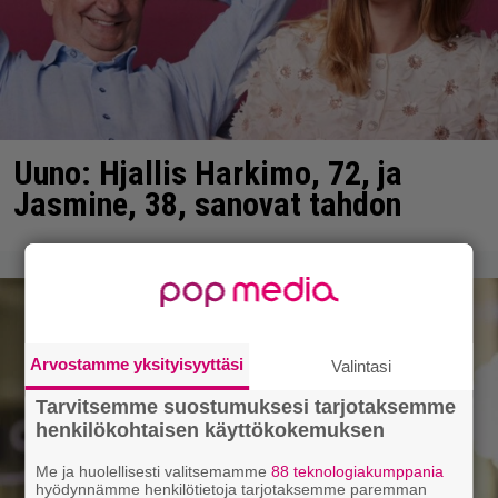
Uuno: Hjallis Harkimo, 72, ja
Jasmine, 38, sanovat tahdon
Arvostamme yksityisyyttäsi
Valintasi
Tarvitsemme suostumuksesi tarjotaksemme
henkilökohtaisen käyttökokemuksen
Me ja huolellisesti valitsemamme
88 teknologiakumppania
hyödynnämme henkilötietoja tarjotaksemme paremman