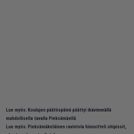
Lue myös:
Koulujen päätöspäivä päättyi ikävimmällä
mahdollisella tavalla Pieksämäellä
Lue myös:
Pieksämäkeläinen ravintola hinnoitteli ohipissit,