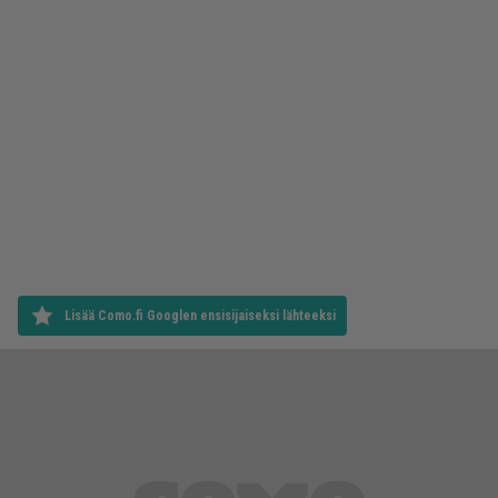
Lisää Como.fi Googlen ensisijaiseksi lähteeksi