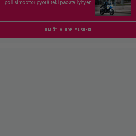
poliisimoottoripyörä teki paosta lyhyen
ILMIÖT
VIIHDE
MUSIIKKI