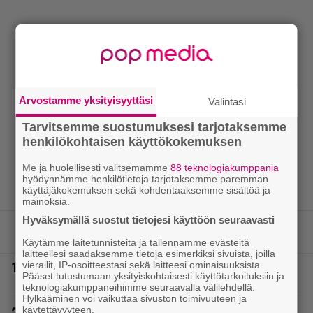
Arvostamme yksityisyyttäsi
Valintasi
Tarvitsemme suostumuksesi tarjotaksemme
henkilökohtaisen käyttökokemuksen
Me ja huolellisesti valitsemamme
88 teknologiakumppania
hyödynnämme henkilötietoja tarjotaksemme paremman
käyttäjäkokemuksen sekä kohdentaaksemme sisältöä ja
mainoksia.
Hyväksymällä suostut tietojesi käyttöön seuraavasti
LUETUIMMAT JUTUT
Käytämme laitetunnisteita ja tallennamme evästeitä
laitteellesi saadaksemme tietoja esimerkiksi sivuista, joilla
vierailit, IP-osoitteestasi sekä laitteesi ominaisuuksista.
1.
Laulaja Mirellan rantakuvat ovat täynnä lomaa,
Pääset tutustumaan yksityiskohtaisesti käyttötarkoituksiin ja
aurinkoa ja iloa
teknologiakumppaneihimme seuraavalla välilehdellä.
Hylkääminen voi vaikuttaa sivuston toimivuuteen ja
käytettävyyteen.
2.
Poliisilla tehovalvonta – tästä kysymys ja näin