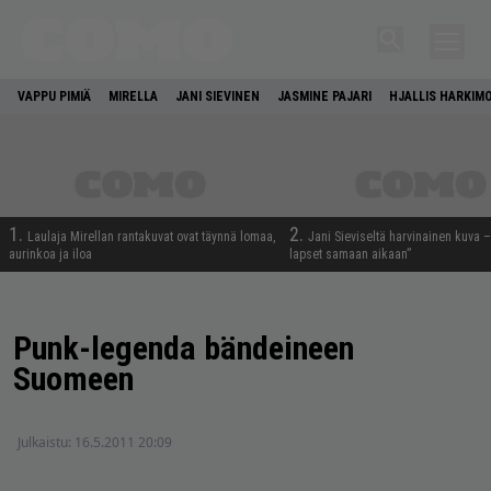
VAPPU PIMIÄ
MIRELLA
JANI SIEVINEN
JASMINE PAJARI
HJALLIS HARKIM
1.
2.
Laulaja Mirellan rantakuvat ovat täynnä lomaa,
Jani Sieviseltä harvinainen kuva –
aurinkoa ja iloa
lapset samaan aikaan”
Punk-legenda bändeineen
Suomeen
Julkaistu:
16.5.2011 20:09