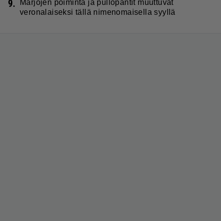
9.
Marjojen poiminta ja pullopantit muuttuvat
veronalaiseksi tällä nimenomaisella syyllä