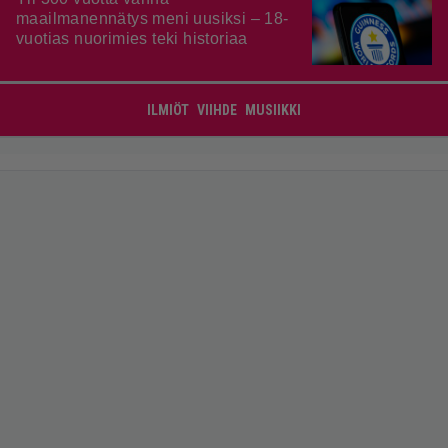
maailmanennätys meni uusiksi – 18-
vuotias nuorimies teki historiaa
ILMIÖT
VIIHDE
MUSIIKKI