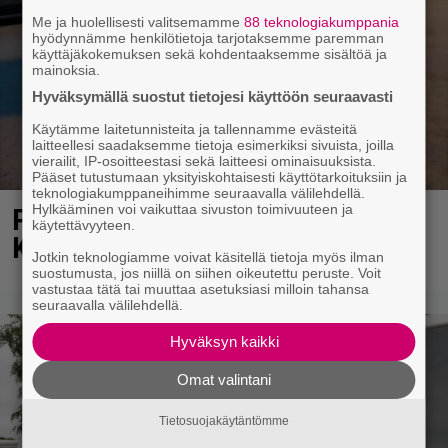
Me ja huolellisesti valitsemamme
88 teknologiakumppania
hyödynnämme henkilötietoja tarjotaksemme paremman
käyttäjäkokemuksen sekä kohdentaaksemme sisältöä ja
mainoksia.
Hyväksymällä suostut tietojesi käyttöön seuraavasti
Käytämme laitetunnisteita ja tallennamme evästeitä
laitteellesi saadaksemme tietoja esimerkiksi sivuista, joilla
vierailit, IP-osoitteestasi sekä laitteesi ominaisuuksista.
Pääset tutustumaan yksityiskohtaisesti käyttötarkoituksiin ja
teknologiakumppaneihimme seuraavalla välilehdellä.
Hylkääminen voi vaikuttaa sivuston toimivuuteen ja
Poliisi havainnut Lahden
käytettävyyteen.
Karistossa omituisen ilmiön
Jotkin teknologiamme voivat käsitellä tietoja myös ilman
suostumusta, jos niillä on siihen oikeutettu peruste. Voit
vastustaa tätä tai muuttaa asetuksiasi milloin tahansa
seuraavalla välilehdellä.
Hyväksyn kaikki
Omat valintani
Tietosuojakäytäntömme