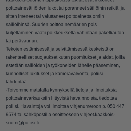
polttoainesäiliöiden lukot tai poranneet säiliöihin reikiä, ja
sitten imeneet tai valuttaneet polttoainetta omiin
säiliöihinsä. Suurien polttoainemäärien pois
kuljettaminen vaatii poikkeuksetta vähintään pakettiauton
tai perävaunun.
Tekojen estämisessä ja selvittämisessä keskeistä on
rakenteelliset suojaukset kuten puomitukset ja aidat, joilla
estetään säiliöiden ja työkoneiden lähelle pääseminen,
kunnolliset lukitukset ja kameravalvonta, poliisi
tähdentää.
-Toivomme matalalla kynnyksellä tietoja ja ilmoituksia
polttoainevarkauksiin liittyvistä havainnoista, tiedottaa
poliisi. Havaintoja voi ilmoittaa vihjenumeroon p. 050 447
9574 tai sähköpostilla osoitteeseen vihjeet.kaakkois-
suomi@poliisi.fi.