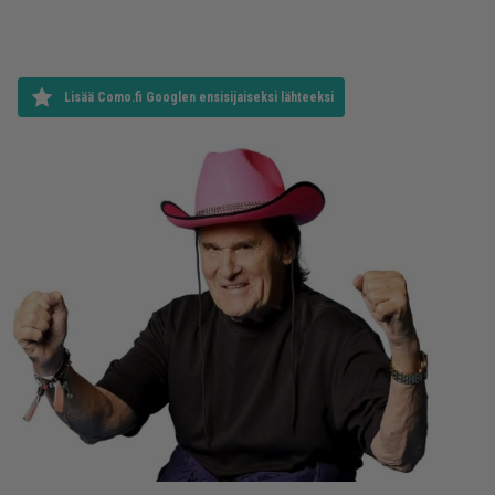
Lisää Como.fi Googlen ensisijaiseksi lähteeksi