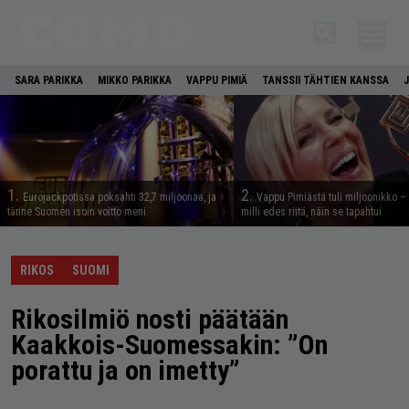
SARA PARIKKA
MIKKO PARIKKA
VAPPU PIMIÄ
TANSSII TÄHTIEN KANSSA
1.
2.
Eurojackpotissa poksahti 32,7 miljoonaa, ja
Vappu Pimiästä tuli miljoonikko – 
tänne Suomen isoin voitto meni
milli edes riitä, näin se tapahtui
RIKOS
SUOMI
Rikosilmiö nosti päätään
Kaakkois-Suomessakin: ”On
porattu ja on imetty”