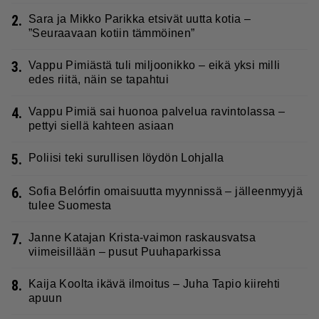
2.
Sara ja Mikko Parikka etsivät uutta kotia –
”Seuraavaan kotiin tämmöinen”
3.
Vappu Pimiästä tuli miljoonikko – eikä yksi milli
edes riitä, näin se tapahtui
4.
Vappu Pimiä sai huonoa palvelua ravintolassa –
pettyi siellä kahteen asiaan
5.
Poliisi teki surullisen löydön Lohjalla
6.
Sofia Belórfin omaisuutta myynnissä – jälleenmyyjä
tulee Suomesta
7.
Janne Katajan Krista-vaimon raskausvatsa
viimeisillään – pusut Puuhaparkissa
8.
Kaija Koolta ikävä ilmoitus – Juha Tapio kiirehti
apuun