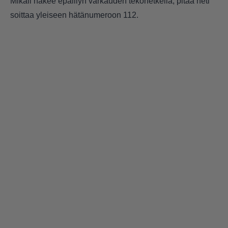
Mikäli näkee epäillyn varkauden tekohetkellä, pitää heti
soittaa yleiseen hätänumeroon 112.