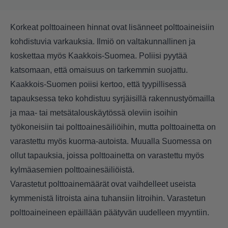
Korkeat polttoaineen hinnat ovat lisänneet polttoaineisiin
kohdistuvia varkauksia. Ilmiö on valtakunnallinen ja
koskettaa myös Kaakkois-Suomea. Poliisi pyytää
katsomaan, että omaisuus on tarkemmin suojattu.
Kaakkois-Suomen poiisi kertoo, että tyypillisessä
tapauksessa teko kohdistuu syrjäisillä rakennustyömailla
ja maa- tai metsätalouskäytössä oleviin isoihin
työkoneisiin tai polttoainesäiliöihin, mutta polttoainetta on
varastettu myös kuorma-autoista. Muualla Suomessa on
ollut tapauksia, joissa polttoainetta on varastettu myös
kylmäasemien polttoainesäiliöistä.
Varastetut polttoainemäärät ovat vaihdelleet useista
kymmenistä litroista aina tuhansiin litroihin. Varastetun
polttoaineineen epäillään päätyvän uudelleen myyntiin.