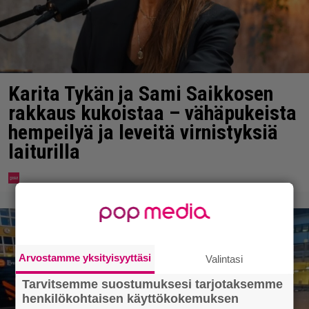
Karita Tykän ja Sami Saikkosen
rakkaus kukoistaa – vähäpukeista
hempeilyä ja leveitä virnistyksiä
laiturilla
Arvostamme yksityisyyttäsi
Valintasi
Tarvitsemme suostumuksesi tarjotaksemme
henkilökohtaisen käyttökokemuksen