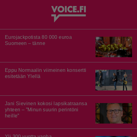
Eurojackpotista 80 000 euroa
Suomeen – tänne
Eppu Normaalin viimeinen konsertti
esitetään Ylellä
Jani Sievinen kokosi lapsikatraansa
yhteen – ”Minun suurin perintöni
heille”
Yli 300 vuotta vanha