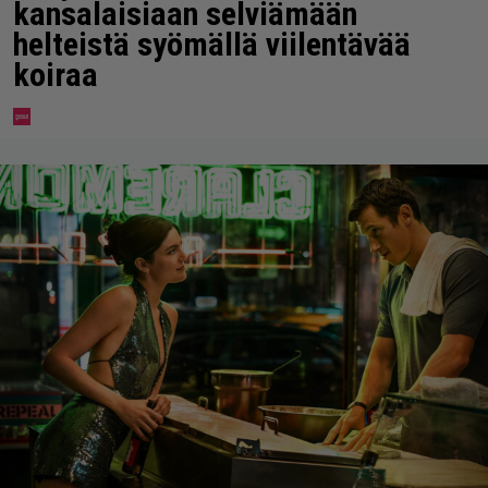
kansalaisiaan selviämään
helteistä syömällä viilentävää
koiraa