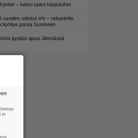
yhyeksi – katso upea lopputulos
5 vuoden odotus ohi – rakastettu
ockyhtye palaa Suomeen
oliisi pyytää apua Jämsässä
sen
tietoja
 ja
toja