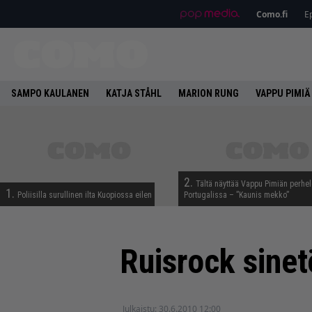
Como.fi
Ep
SAMPO KAULANEN
KATJA STÅHL
MARION RUNG
VAPPU PIMIÄ
2.
Tältä näyttää Vappu Pimiän perhe
1.
Poliisilla surullinen ilta Kuopiossa eilen
Portugalissa – ”Kaunis mekko”
Ruisrock sinet
Julkaistu:
30.6.2010 12:00