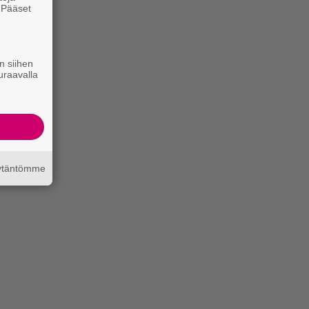
. Pääset
e
n siihen
uraavalla
äytäntömme