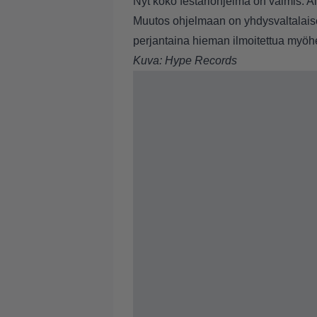
Nyt koko festariohjelma on valmis. A
Muutos ohjelmaan on yhdysvaltalai
perjantaina hieman ilmoitettua myö
Kuva: Hype Records