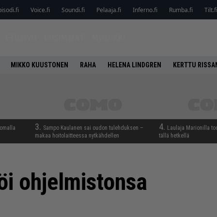
isodi.fi
Voice.fi
Soundi.fi
Pelaaja.fi
Inferno.fi
Rumba.fi
Tilt.f
ETUSIVU
UUSIMMAT
MUSIIKKI
MIKKO KUUSTONEN
RAHA
HELENA LINDGREN
KERTTU RISSA
3.
4.
lomalla
Sampo Kaulanen sai oudon tulehduksen –
Laulaja Marionilla to
makaa hoitolaitteessa nytkähdellen
tällä hetkellä
öi ohjelmistonsa