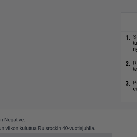
1.
S
t
n
2.
R
t
3.
P
e
iin
Negative
.
n viikon kuluttua Ruisrockin 40-vuotisjuhlia.