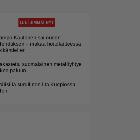
LUETUIMMAT NYT
ampo Kaulanen sai oudon
ulehduksen – makaa hoitolaitteessa
ytkähdellen
akastettu suomalainen metalliyhtye
ekee paluun
oliisilla surullinen ilta Kuopiossa
ilen