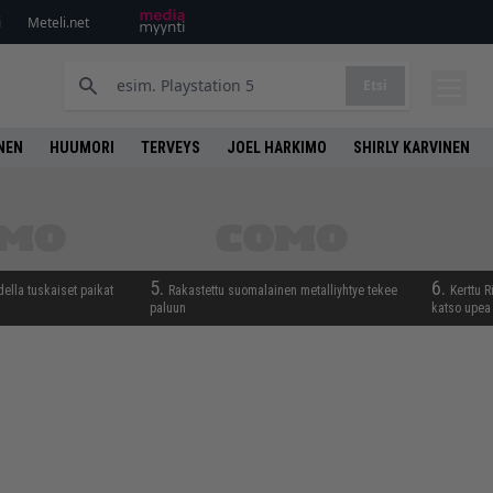
i
Meteli.net
Etsi
NEN
HUUMORI
TERVEYS
JOEL HARKIMO
SHIRLY KARVINEN
5.
6.
della tuskaiset paikat
Rakastettu suomalainen metalliyhtye tekee
Kerttu R
paluun
katso upea