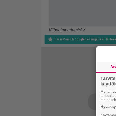
Viihdeimperiumi/AV
Lisää Como.fi Googlen ensisijaiseksi lähteek
Ar
Tarvit
käytt
Me ja huo
tarjotak
mainoksi
Hyväksym
Käytämme 