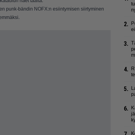
ikataulun näet
täältä
.
t
sen punk-bändin
NOFX:n
esiintymisen siirtyminen
n
hemmäksi.
2.
P
e
3.
T
p
m
4.
R
t
5.
L
p
6.
K
j
k
7.
K