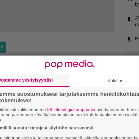
l
8.
2
r
9.
P
si
vostamme yksityisyyttäsi
Valintasi
semme suostumuksesi tarjotaksemme henkilökohtai
ökokemuksen
lellisesti valitsemamme
88 teknologiakumppania
hyödynnämme henkilö
semme paremman käyttäjäkokemuksen sekä kohdentaaksemme sisältöä
a.
ällä suostut tietojesi käyttöön seuraavasti
laitetunnisteita ja tallennamme evästeitä laitteellesi saadaksemme tie