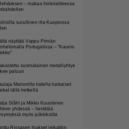
ulehduksen – makaa hoitolaitteessa
ytkähdellen
oliisilla surullinen ilta Kuopiossa
ilen
ältä näyttää Vappu Pimiän
erhelomalla Portugalissa – ”Kaunis
ekko”
akastettu suomalainen metalliyhtye
ekee paluun
aulaja Marionilla todella tuskaiset
aikat tällä hetkellä
atja Ståhl ja Mikko Kuustonen
älleen yhdessä – herättää
ysymyksiä myös julkkiksilta
erttu Rissasen hiukset leikattiin