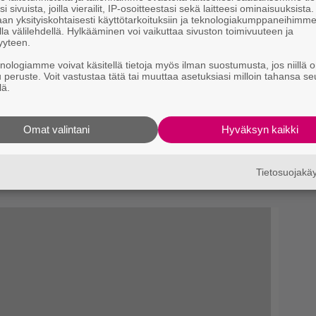
i sivuista, joilla vierailit, IP-osoitteestasi sekä laitteesi ominaisuuksista
an yksityiskohtaisesti käyttötarkoituksiin ja teknologiakumppaneihimm
la välilehdellä. Hylkääminen voi vaikuttaa sivuston toimivuuteen ja
yyteen.
knologiamme voivat käsitellä tietoja myös ilman suostumusta, jos niillä o
u peruste. Voit vastustaa tätä tai muuttaa asetuksiasi milloin tahansa se
lä.
era-tytär pääsi
Omat valintani
Hyväksyn kaikki
oon – katso kuva
Tietosuojak