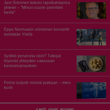
Jani Sievinen kokosi lapsikatraansa
yhteen – ”Minun suurin perintöni
heille”
Eppu Normaalin viimeinen konsertti
esitetään Ylellä
Syötkö perunoita näin? Tutkijat
löysivät yhteyden vakavaan
kansansairauteen
Poliisi kuljetti miestä putkaan – mies
kuoli
ILMIÖT
VIIHDE
MUSIIKKI