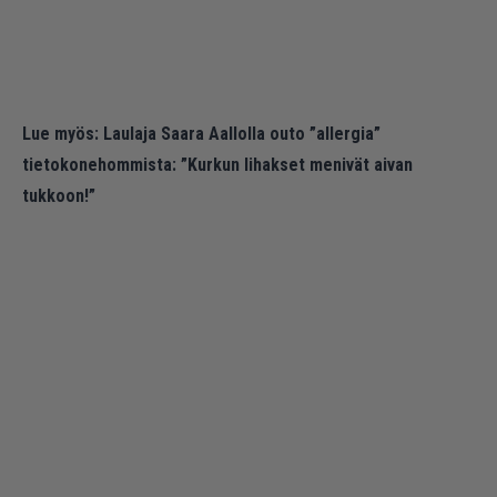
Lue myös:
Laulaja Saara Aallolla outo ”allergia”
tietokonehommista: ”Kurkun lihakset menivät aivan
tukkoon!”