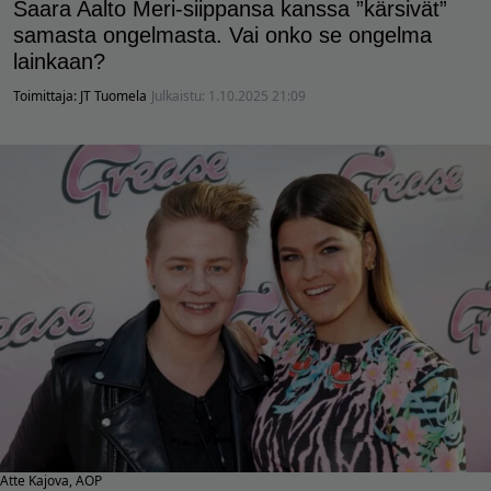
Saara Aalto Meri-siippansa kanssa ”kärsivät”
samasta ongelmasta. Vai onko se ongelma
lainkaan?
Toimittaja:
JT Tuomela
Julkaistu:
1.10.2025 21:09
Atte Kajova, AOP