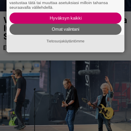
vastustaa tätä tai muuttaa asetuksiasi milloin tahansa
seuraavalla välilehdellä.
Valkoinen talo käytti Spider-Mania
Hyväksyn kaikki
ICE-propagandaan – Marvelin ja
Omat valintani
Sonyn jatkotoimet vielä auki
Tietosuojakäytäntömme