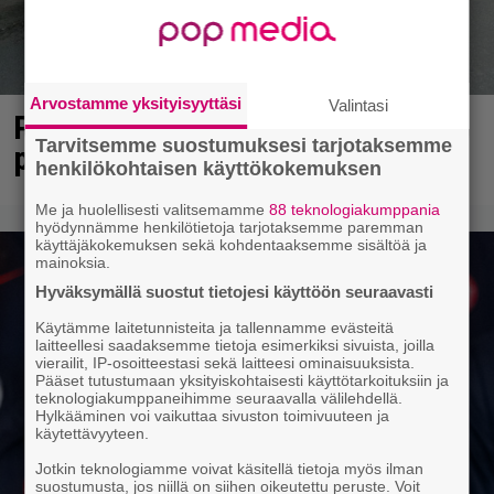
Arvostamme yksityisyyttäsi
Valintasi
Piittaamattomat myymälävarkaat
Tarvitsemme suostumuksesi tarjotaksemme
pistettiin linnaan Jyväskylässä
henkilökohtaisen käyttökokemuksen
Me ja huolellisesti valitsemamme
88 teknologiakumppania
hyödynnämme henkilötietoja tarjotaksemme paremman
käyttäjäkokemuksen sekä kohdentaaksemme sisältöä ja
mainoksia.
Hyväksymällä suostut tietojesi käyttöön seuraavasti
Käytämme laitetunnisteita ja tallennamme evästeitä
laitteellesi saadaksemme tietoja esimerkiksi sivuista, joilla
vierailit, IP-osoitteestasi sekä laitteesi ominaisuuksista.
Pääset tutustumaan yksityiskohtaisesti käyttötarkoituksiin ja
teknologiakumppaneihimme seuraavalla välilehdellä.
Hylkääminen voi vaikuttaa sivuston toimivuuteen ja
käytettävyyteen.
Jotkin teknologiamme voivat käsitellä tietoja myös ilman
suostumusta, jos niillä on siihen oikeutettu peruste. Voit