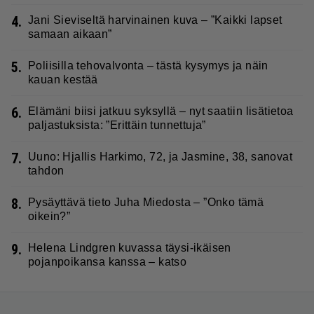
4.
Jani Sieviseltä harvinainen kuva – ”Kaikki lapset
samaan aikaan”
5.
Poliisilla tehovalvonta – tästä kysymys ja näin
kauan kestää
6.
Elämäni biisi jatkuu syksyllä – nyt saatiin lisätietoa
paljastuksista: ”Erittäin tunnettuja”
7.
Uuno: Hjallis Harkimo, 72, ja Jasmine, 38, sanovat
tahdon
8.
Pysäyttävä tieto Juha Miedosta – ”Onko tämä
oikein?”
9.
Helena Lindgren kuvassa täysi-ikäisen
pojanpoikansa kanssa – katso