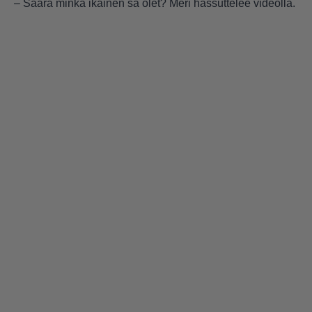
– Saara minkä ikäinen sä olet? Meri hassuttelee videolla.