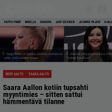
VAPPU PIMIÄ
MIRELLA
DIANDRA
JANI SIEVINEN
JASMINE PAJARI
HJAL
1.
2.
Vappu Pimiä sai huonoa palvelua ravintolassa
Diandra julkaisi upeita kuvia Hels
– pettyi siellä kahteen asiaan
”Puitteet kohdillaan”
MERI AALTO
SAARA AALTO
Saara Aallon kotiin tupsahti
myyntimies – sitten sattui
hämmentävä tilanne