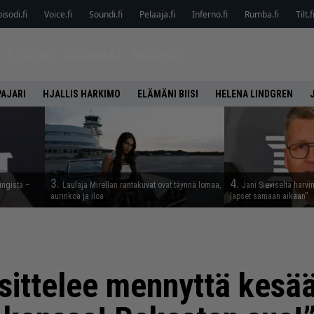
isodi.fi
Voice.fi
Soundi.fi
Pelaaja.fi
Inferno.fi
Rumba.fi
Tilt.f
ETUSIVU
UUSIMMAT
MUSIIKKI
PAJARI
HJALLIS HARKIMO
ELÄMÄNI BIISI
HELENA LINDGREN
3.
4.
ingistä –
Laulaja Mirellan rantakuvat ovat täynnä lomaa,
Jani Sieviseltä harvi
aurinkoa ja iloa
lapset samaan aikaan”
sittelee mennyttä kesä