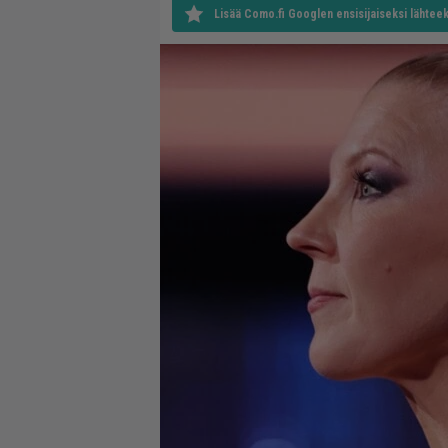
Lisää Como.fi Googlen ensisijaiseksi lähteek