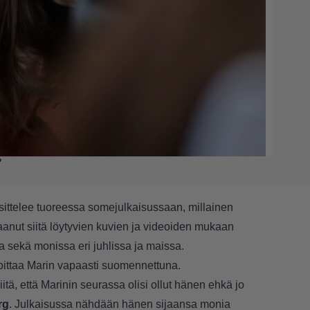
P
ittelee tuoreessa somejulkaisussaan, millainen
anut siitä löytyvien kuvien ja videoiden mukaan
 sekä monissa eri juhlissa ja maissa.
rjoittaa Marin vapaasti suomennettuna.
itä, että Marinin seurassa olisi ollut hänen ehkä jo
rg
. Julkaisussa nähdään hänen sijaansa monia