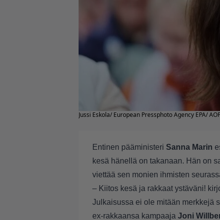
Jussi Eskola/ European Pressphoto Agency EPA/ AO
Entinen pääministeri
Sanna Marin
es
kesä hänellä on takanaan. Hän on sa
viettää sen monien ihmisten seurassa
– Kiitos kesä ja rakkaat ystäväni! ki
Julkaisussa ei ole mitään merkkejä si
ex-rakkaansa kampaaja
Joni Willbe