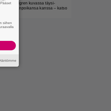
. Pääset
elena Lindgren kuvassa täysi-
e
käisen pojanpoikansa kanssa – katso
n siihen
uraavalla
äytäntömme