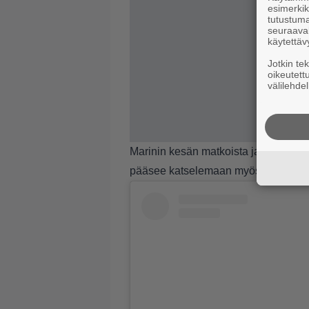
esimerkiks
tutustuma
seuraaval
käytettäv
Jotkin te
oikeutett
välilehdel
Marinin kesän matkoista ja kohteista 
pääsee katselemaan myös Marinin k