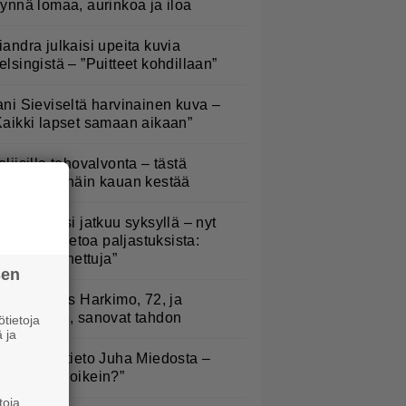
äynnä lomaa, aurinkoa ja iloa
iandra julkaisi upeita kuvia
elsingistä – ”Puitteet kohdillaan”
ani Sieviseltä harvinainen kuva –
Kaikki lapset samaan aikaan”
oliisilla tehovalvonta – tästä
ysymys ja näin kauan kestää
lämäni biisi jatkuu syksyllä – nyt
aatiin lisätietoa paljastuksista:
Erittäin tunnettuja”
sen
uno: Hjallis Harkimo, 72, ja
asmine, 38, sanovat tahdon
tietoja
 ja
ysäyttävä tieto Juha Miedosta –
Onko tämä oikein?”
toja