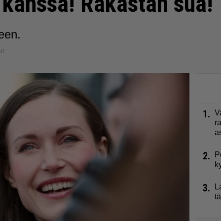
n kanssa! Rakastan sua!
een.
50
1.
V
r
a
2.
P
k
3.
L
t