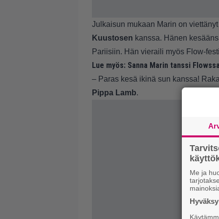
Julkaisun mukaan Marin on viettänyt 
Kuustosen
kanssa. Hänen kesäänsä 
Pariisiin. Hän vieraili myös Flow-festi
Lue myös:
Sanna Marin tanssi Flowssa
– Paras kesä ikinä sun kanssa! Rakast
Pippa Lamb
.
Ar
Tarvit
käytt
Me ja huo
tarjotak
mainoksi
Hyväksym
Käytämme 