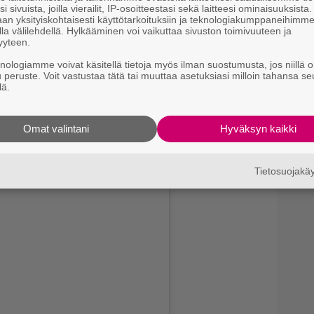
9.
i sivuista, joilla vierailit, IP-osoitteestasi sekä laitteesi ominaisuuksista
H
an yksityiskohtaisesti käyttötarkoituksiin ja teknologiakumppaneihimm
i
la välilehdellä. Hylkääminen voi vaikuttaa sivuston toimivuuteen ja
yyteen.
knologiamme voivat käsitellä tietoja myös ilman suostumusta, jos niillä o
u peruste. Voit vastustaa tätä tai muuttaa asetuksiasi milloin tahansa se
lä.
Omat valintani
Hyväksyn kaikki
on nähty julkaisuja myös pitkin kesää. Nyt niitä
Tietosuojak
eräämien kohokohtien kautta.