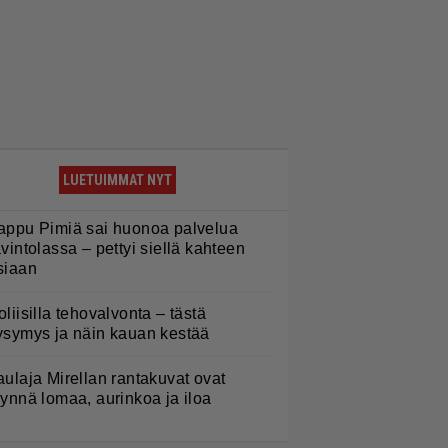
”
LUETUIMMAT NYT
appu Pimiä sai huonoa palvelua
avintolassa – pettyi siellä kahteen
siaan
oliisilla tehovalvonta – tästä
ysymys ja näin kauan kestää
aulaja Mirellan rantakuvat ovat
äynnä lomaa, aurinkoa ja iloa