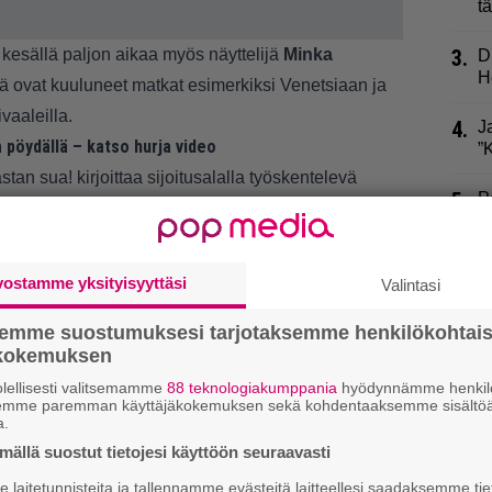
t
kesällä paljon aikaa myös näyttelijä
Minka
3.
D
H
ovat kuuluneet matkat esimerkiksi Venetsiaan ja
vaaleilla.
4.
J
 pöydällä – katso hurja video
”
an sua! kirjoittaa sijoitusalalla työskentelevä
5.
P
k
6.
E
vostamme yksityisyyttäsi
Valintasi
s
”
semme suostumuksesi tarjotaksemme henkilökohtai
ökokemuksen
7.
U
J
lellisesti valitsemamme
88 teknologiakumppania
hyödynnämme henkilö
semme paremman käyttäjäkokemuksen sekä kohdentaaksemme sisältöä
a.
8.
P
ällä suostut tietojesi käyttöön seuraavasti
”
laitetunnisteita ja tallennamme evästeitä laitteellesi saadaksemme tie