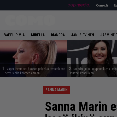
Como.fi
Ep
VAPPU PIMIÄ
MIRELLA
DIANDRA
JANI SIEVINEN
JASMINE 
1.
2.
Vappu Pimiä sai huonoa palvelua ravintolassa
Diandra julkaisi upeita kuvia Hels
– pettyi siellä kahteen asiaan
”Puitteet kohdillaan”
SANNA MARIN
Sanna Marin e