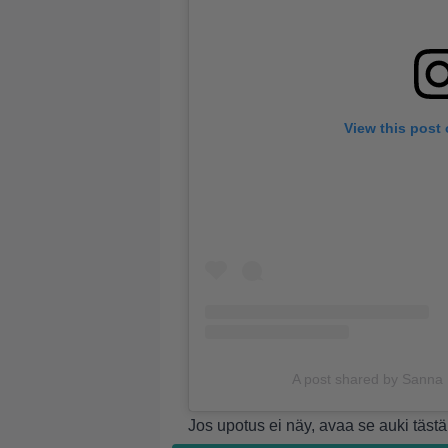
View this post
A post shared by Sanna
Jos upotus ei näy, avaa se auki
tästä