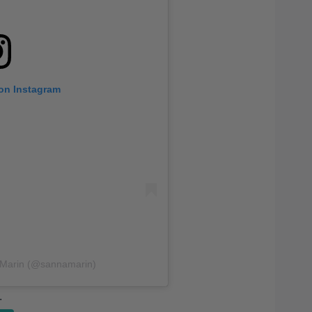
 on Instagram
 Marin (@sannamarin)
.