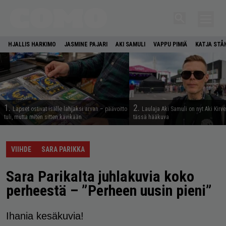
HJALLIS HARKIMO
JASMINE PAJARI
AKI SAMULI
VAPPU PIMIÄ
KATJA STÅ
1.
2.
Lapset ostivat isälle lahjaksi arvan – päävoitto
Laulaja Aki Samuli on nyt Aki Kirv
tuli, mutta miten sitten kävikään
tässä hääkuva
VIIHDE
SARA PARIKKA
Sara Parikalta juhlakuvia koko
perheestä – ”Perheen uusin pieni”
Ihania kesäkuvia!