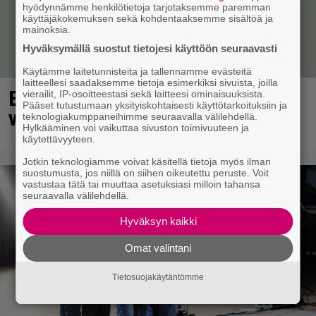
hyödynnämme henkilötietoja tarjotaksemme paremman
käyttäjäkokemuksen sekä kohdentaaksemme sisältöä ja
mainoksia.
Hyväksymällä suostut tietojesi käyttöön seuraavasti
Käytämme laitetunnisteita ja tallennamme evästeitä
laitteellesi saadaksemme tietoja esimerkiksi sivuista, joilla
Elämäni biisin Katja Ståhlin roisi
vierailit, IP-osoitteestasi sekä laitteesi ominaisuuksista.
Pääset tutustumaan yksityiskohtaisesti käyttötarkoituksiin ja
vitsi suututti somen välittömästi
teknologiakumppaneihimme seuraavalla välilehdellä.
Hylkääminen voi vaikuttaa sivuston toimivuuteen ja
käytettävyyteen.
Jotkin teknologiamme voivat käsitellä tietoja myös ilman
suostumusta, jos niillä on siihen oikeutettu peruste. Voit
vastustaa tätä tai muuttaa asetuksiasi milloin tahansa
seuraavalla välilehdellä.
Hyväksyn kaikki
Omat valintani
Tietosuojakäytäntömme