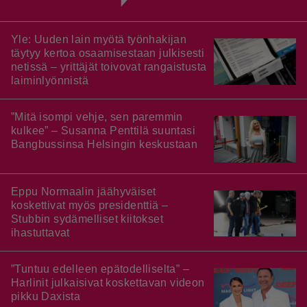
Yle: Uuden lain myötä työnhakijan
täytyy kertoa osaamisestaan julkisesti
netissä – yrittäjät toivovat rangaistusta
laiminlyönnistä
”Mitä isompi vehje, sen paremmin
kulkee” – Susanna Penttilä suuntasi
Bangbussinsa Helsingin keskustaan
Eppu Normaalin jäähyväiset
koskettivat myös presidenttiä –
Stubbin sydämelliset kiitokset
ihastuttavat
”Tuntuu edelleen epätodelliselta” –
Harlinit julkaisivat koskettavan videon
pikku Daxista