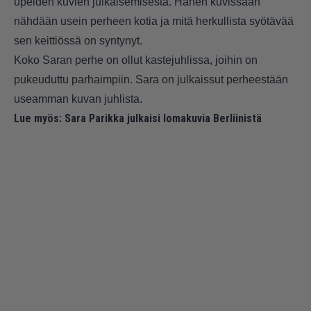
upeiden kuvien julkaisemisesta. Hänen kuvissaan
nähdään usein perheen kotia ja mitä herkullista syötävää
sen keittiössä on syntynyt.
Koko Saran perhe on ollut kastejuhlissa, joihin on
pukeuduttu parhaimpiin. Sara on julkaissut perheestään
useamman kuvan juhlista.
Lue myös:
Sara Parikka julkaisi lomakuvia Berliinistä