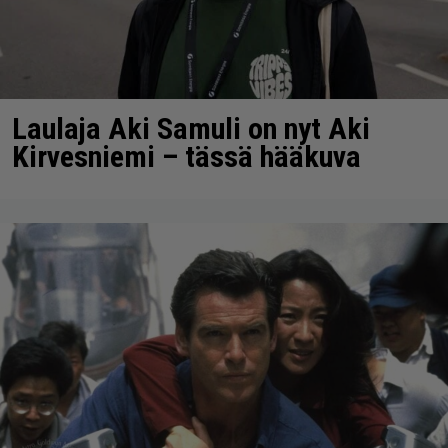
Laulaja Aki Samuli on nyt Aki
Kirvesniemi – tässä hääkuva