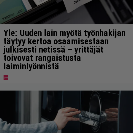
Yle: Uuden lain myötä työnhakijan
täytyy kertoa osaamisestaan
julkisesti netissä – yrittäjät
toivovat rangaistusta
laiminlyönnistä