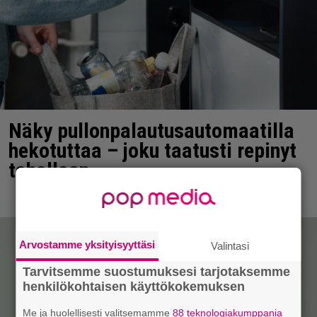
Näky pullonpalautusautomaatilla
hekotuttaa – joku taatusti repinyt
tahallaan
Arvostamme yksityisyyttäsi
Valintasi
Tarvitsemme suostumuksesi tarjotaksemme
henkilökohtaisen käyttökokemuksen
Me ja huolellisesti valitsemamme
88 teknologiakumppania