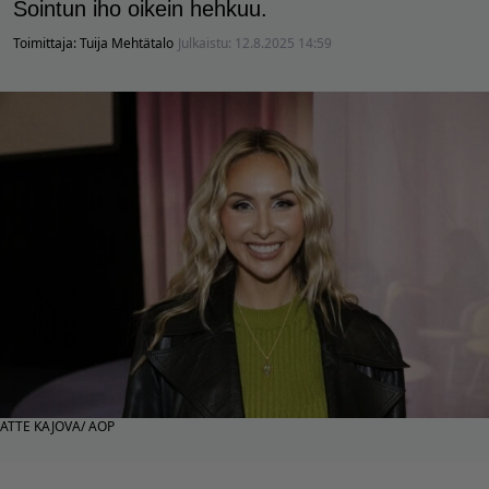
Sointun iho oikein hehkuu.
Toimittaja:
Tuija Mehtätalo
Julkaistu:
12.8.2025 14:59
ATTE KAJOVA/ AOP