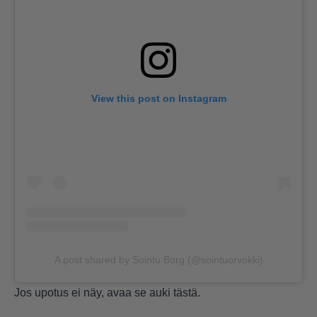
View this post on Instagram
A post shared by Sointu Borg (@sointuorvokki)
Jos upotus ei näy, avaa se auki
tästä
.