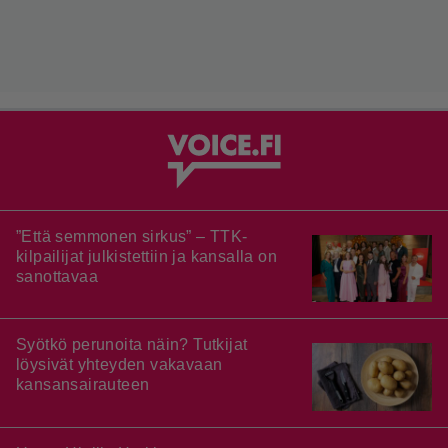
”Että semmonen sirkus” – TTK-
kilpailijat julkistettiin ja kansalla on
sanottavaa
Syötkö perunoita näin? Tutkijat
löysivät yhteyden vakavaan
kansansairauteen