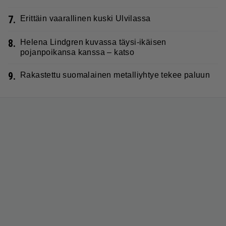
7.
Erittäin vaarallinen kuski Ulvilassa
8.
Helena Lindgren kuvassa täysi-ikäisen
pojanpoikansa kanssa – katso
9.
Rakastettu suomalainen metalliyhtye tekee paluun