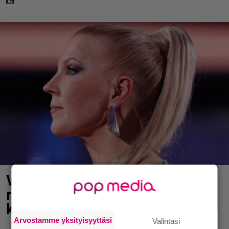
Vappu Pimiä sai huonoa palvelua
ravintolassa – pettyi siellä
kahteen asiaan
Arvostamme yksityisyyttäsi
Valintasi