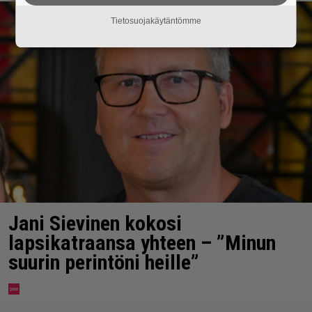
Tietosuojakäytäntömme
Jani Sievinen kokosi
lapsikatraansa yhteen – ”Minun
suurin perintöni heille”