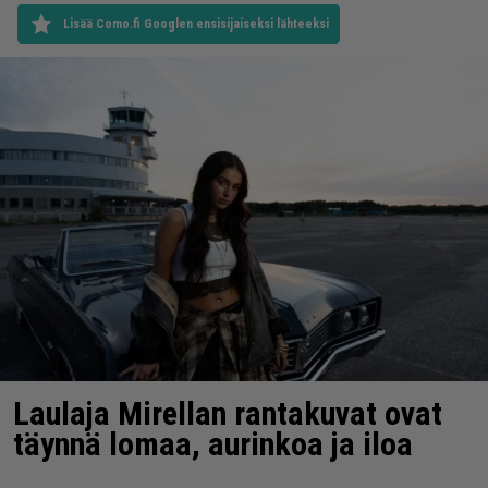
Lisää Como.fi Googlen ensisijaiseksi lähteeksi
Laulaja Mirellan rantakuvat ovat
täynnä lomaa, aurinkoa ja iloa