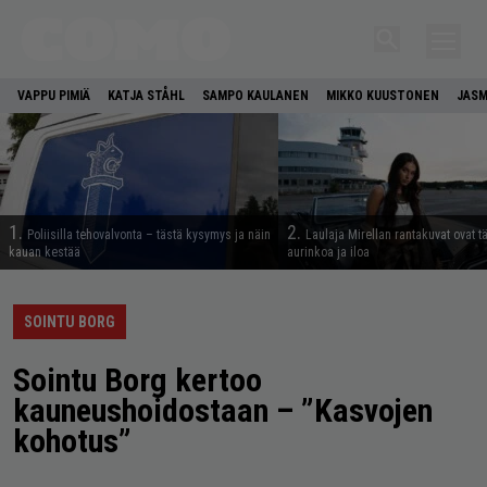
VAPPU PIMIÄ
KATJA STÅHL
SAMPO KAULANEN
MIKKO KUUSTONEN
JASM
1.
2.
Poliisilla tehovalvonta – tästä kysymys ja näin
Laulaja Mirellan rantakuvat ovat 
kauan kestää
aurinkoa ja iloa
SOINTU BORG
Sointu Borg kertoo
kauneushoidostaan – ”Kasvojen
kohotus”