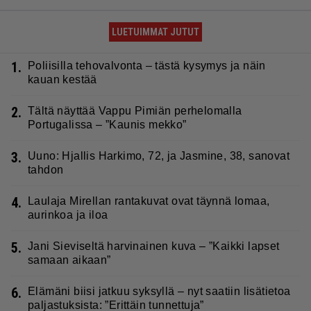
LUETUIMMAT JUTUT
1.
Poliisilla tehovalvonta – tästä kysymys ja näin
kauan kestää
2.
Tältä näyttää Vappu Pimiän perhelomalla
Portugalissa – ”Kaunis mekko”
3.
Uuno: Hjallis Harkimo, 72, ja Jasmine, 38, sanovat
tahdon
4.
Laulaja Mirellan rantakuvat ovat täynnä lomaa,
aurinkoa ja iloa
5.
Jani Sieviseltä harvinainen kuva – ”Kaikki lapset
samaan aikaan”
6.
Elämäni biisi jatkuu syksyllä – nyt saatiin lisätietoa
paljastuksista: ”Erittäin tunnettuja”