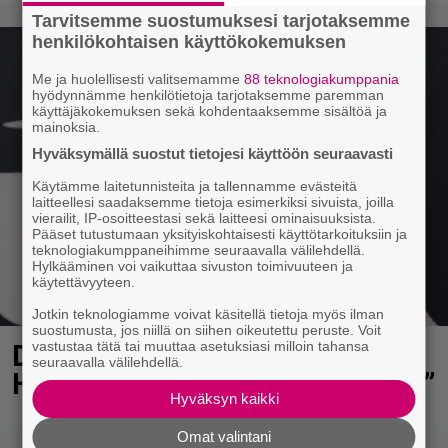
Tarvitsemme suostumuksesi tarjotaksemme
henkilökohtaisen käyttökokemuksen
Me ja huolellisesti valitsemamme
88 teknologiakumppania
hyödynnämme henkilötietoja tarjotaksemme paremman
käyttäjäkokemuksen sekä kohdentaaksemme sisältöä ja
mainoksia.
Hyväksymällä suostut tietojesi käyttöön seuraavasti
Käytämme laitetunnisteita ja tallennamme evästeitä
laitteellesi saadaksemme tietoja esimerkiksi sivuista, joilla
vierailit, IP-osoitteestasi sekä laitteesi ominaisuuksista.
Pääset tutustumaan yksityiskohtaisesti käyttötarkoituksiin ja
teknologiakumppaneihimme seuraavalla välilehdellä.
Hylkääminen voi vaikuttaa sivuston toimivuuteen ja
käytettävyyteen.
Jotkin teknologiamme voivat käsitellä tietoja myös ilman
suostumusta, jos niillä on siihen oikeutettu peruste. Voit
vastustaa tätä tai muuttaa asetuksiasi milloin tahansa
Diandra julkaisi upeita kuvia
seuraavalla välilehdellä.
Helsingistä – ”Puitteet kohdillaan”
Hyväksyn kaikki
Omat valintani