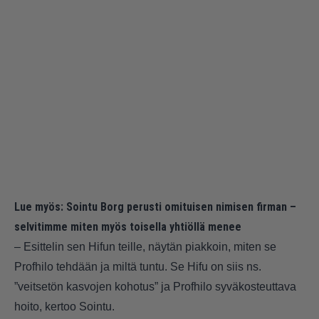
Lue myös:
Sointu Borg perusti omituisen nimisen firman –
selvitimme miten myös toisella yhtiöllä menee
– Esittelin sen Hifun teille, näytän piakkoin, miten se
Profhilo tehdään ja miltä tuntu. Se Hifu on siis ns.
”veitsetön kasvojen kohotus” ja Profhilo syväkosteuttava
hoito, kertoo Sointu.