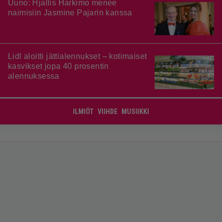
Uuno: Hjallis Harkimo menee
naimisiin Jasmine Pajarin kanssa
Lidl aloitti jättialennukset – kotimaiset
kasvikset jopa 40 prosentin
alennuksessa
ILMIÖT
VIIHDE
MUSIIKKI