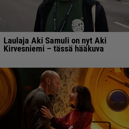
Laulaja Aki Samuli on nyt Aki
Kirvesniemi – tässä hääkuva