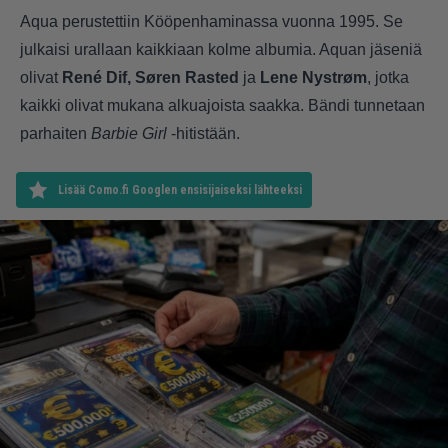
Aqua perustettiin Kööpenhaminassa vuonna 1995. Se
julkaisi urallaan kaikkiaan kolme albumia. Aquan jäseniä
olivat
René Dif, Søren Rasted
ja
Lene Nystrøm
, jotka
kaikki olivat mukana alkuajoista saakka. Bändi tunnetaan
parhaiten
Barbie Girl
-hitistään.
Lisää Como.fi Googlen ensisijaiseksi lähteeksi