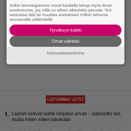
Jotkin teknologiamme voivat käsitellä tietoja myös ilman
suostumusta, jos niillä on siihen oikeutettu peruste. Voit
vastustaa tätä tai muuttaa asetuksiasi milloin tahansa
seuraavalla välilehdellä.
Hyväksyn kaikki
Omat valintani
Tietosuojakäytäntömme
LUETUIMMAT JUTUT
1.
Lapset ostivat isälle lahjaksi arvan – päävoitto tuli,
mutta miten sitten kävikään