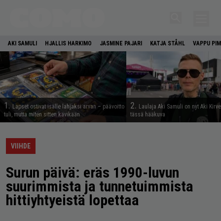
AKI SAMULI
HJALLIS HARKIMO
JASMINE PAJARI
KATJA STÅHL
VAPPU PIM
1.
2.
Lapset ostivat isälle lahjaksi arvan – päävoitto
Laulaja Aki Samuli on nyt Aki Kirv
tuli, mutta miten sitten kävikään
tässä hääkuva
VIIHDE
Surun päivä: eräs 1990-luvun
suurimmista ja tunnetuimmista
hittiyhtyeistä lopettaa