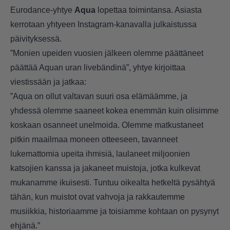
Eurodance-yhtye
Aqua
lopettaa toimintansa. Asiasta
kerrotaan yhtyeen Instagram-kanavalla julkaistussa
päivityksessä.
”Monien upeiden vuosien jälkeen olemme päättäneet
päättää Aquan uran livebändinä”, yhtye kirjoittaa
viestissään ja jatkaa:
”Aqua on ollut valtavan suuri osa elämäämme, ja
yhdessä olemme saaneet kokea enemmän kuin olisimme
koskaan osanneet unelmoida. Olemme matkustaneet
pitkin maailmaa moneen otteeseen, tavanneet
lukemattomia upeita ihmisiä, laulaneet miljoonien
katsojien kanssa ja jakaneet muistoja, jotka kulkevat
mukanamme ikuisesti. Tuntuu oikealta hetkeltä pysähtyä
tähän, kun muistot ovat vahvoja ja rakkautemme
musiikkia, historiaamme ja toisiamme kohtaan on pysynyt
ehjänä.”