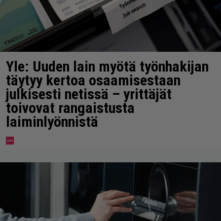
Yle: Uuden lain myötä työnhakijan
täytyy kertoa osaamisestaan
julkisesti netissä – yrittäjät
toivovat rangaistusta
laiminlyönnistä