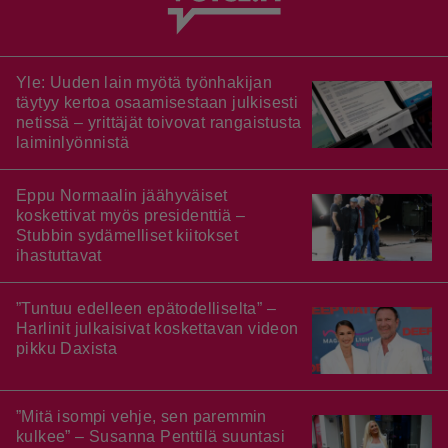
Yle: Uuden lain myötä työnhakijan
täytyy kertoa osaamisestaan julkisesti
netissä – yrittäjät toivovat rangaistusta
laiminlyönnistä
Eppu Normaalin jäähyväiset
koskettivat myös presidenttiä –
Stubbin sydämelliset kiitokset
ihastuttavat
”Tuntuu edelleen epätodelliselta” –
Harlinit julkaisivat koskettavan videon
pikku Daxista
”Mitä isompi vehje, sen paremmin
kulkee” – Susanna Penttilä suuntasi