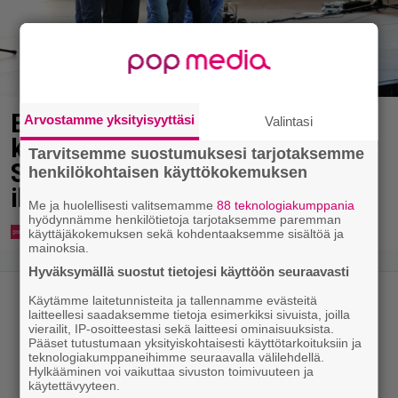
Eppu Normaalin jäähyväiset
Arvostamme yksityisyyttäsi
Valintasi
koskettivat myös presidenttiä –
Tarvitsemme suostumuksesi tarjotaksemme
Stubbin sydämelliset kiitokset
henkilökohtaisen käyttökokemuksen
ihastuttavat
Me ja huolellisesti valitsemamme
88 teknologiakumppania
hyödynnämme henkilötietoja tarjotaksemme paremman
käyttäjäkokemuksen sekä kohdentaaksemme sisältöä ja
mainoksia.
Hyväksymällä suostut tietojesi käyttöön seuraavasti
Käytämme laitetunnisteita ja tallennamme evästeitä
laitteellesi saadaksemme tietoja esimerkiksi sivuista, joilla
vierailit, IP-osoitteestasi sekä laitteesi ominaisuuksista.
Pääset tutustumaan yksityiskohtaisesti käyttötarkoituksiin ja
teknologiakumppaneihimme seuraavalla välilehdellä.
Hylkääminen voi vaikuttaa sivuston toimivuuteen ja
käytettävyyteen.