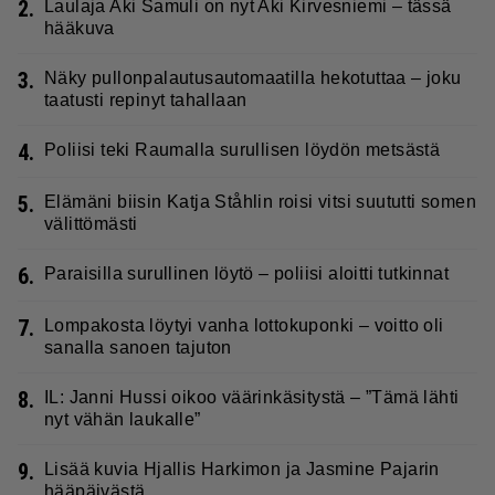
2.
Laulaja Aki Samuli on nyt Aki Kirvesniemi – tässä
hääkuva
3.
Näky pullonpalautusautomaatilla hekotuttaa – joku
taatusti repinyt tahallaan
4.
Poliisi teki Raumalla surullisen löydön metsästä
5.
Elämäni biisin Katja Ståhlin roisi vitsi suututti somen
välittömästi
6.
Paraisilla surullinen löytö – poliisi aloitti tutkinnat
7.
Lompakosta löytyi vanha lottokuponki – voitto oli
sanalla sanoen tajuton
8.
IL: Janni Hussi oikoo väärinkäsitystä – ”Tämä lähti
nyt vähän laukalle”
9.
Lisää kuvia Hjallis Harkimon ja Jasmine Pajarin
hääpäivästä