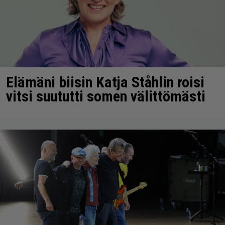
Elämäni biisin Katja Ståhlin roisi
vitsi suututti somen välittömästi