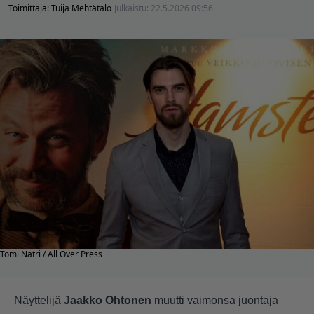
Toimittaja:
Tuija Mehtätalo
Julkaistu:
22.5.2026 09:56
Tomi Natri / All Over Press
Näyttelijä
Jaakko Ohtonen
muutti vaimonsa juontaja