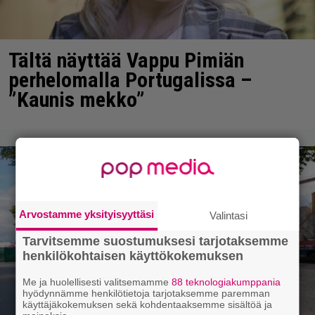
Tältä näyttää Vappu Pimiän
perhelomalla Portugalissa –
”Kaunis mekko”
Arvostamme yksityisyyttäsi
Valintasi
Tarvitsemme suostumuksesi tarjotaksemme
henkilökohtaisen käyttökokemuksen
Me ja huolellisesti valitsemamme
88 teknologiakumppania
hyödynnämme henkilötietoja tarjotaksemme paremman
käyttäjäkokemuksen sekä kohdentaaksemme sisältöä ja