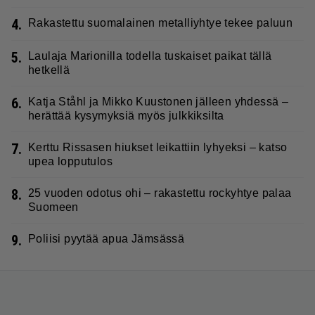
4.
Rakastettu suomalainen metalliyhtye tekee paluun
5.
Laulaja Marionilla todella tuskaiset paikat tällä
hetkellä
6.
Katja Ståhl ja Mikko Kuustonen jälleen yhdessä –
herättää kysymyksiä myös julkkiksilta
7.
Kerttu Rissasen hiukset leikattiin lyhyeksi – katso
upea lopputulos
8.
25 vuoden odotus ohi – rakastettu rockyhtye palaa
Suomeen
9.
Poliisi pyytää apua Jämsässä