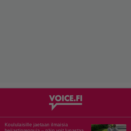
Koululaisille jaetaan ilmaisia
heijastinreppuja – näin voit lunastaa