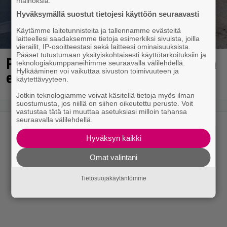
mainoksia.
Hyväksymällä suostut tietojesi käyttöön seuraavasti
Käytämme laitetunnisteita ja tallennamme evästeitä
laitteellesi saadaksemme tietoja esimerkiksi sivuista, joilla
vierailit, IP-osoitteestasi sekä laitteesi ominaisuuksista.
Pääset tutustumaan yksityiskohtaisesti käyttötarkoituksiin ja
Poliisilla surullinen ilta Kuopiossa
teknologiakumppaneihimme seuraavalla välilehdellä.
Hylkääminen voi vaikuttaa sivuston toimivuuteen ja
eilen
käytettävyyteen.
Jotkin teknologiamme voivat käsitellä tietoja myös ilman
suostumusta, jos niillä on siihen oikeutettu peruste. Voit
vastustaa tätä tai muuttaa asetuksiasi milloin tahansa
seuraavalla välilehdellä.
Hyväksyn kaikki
Omat valintani
Tietosuojakäytäntömme