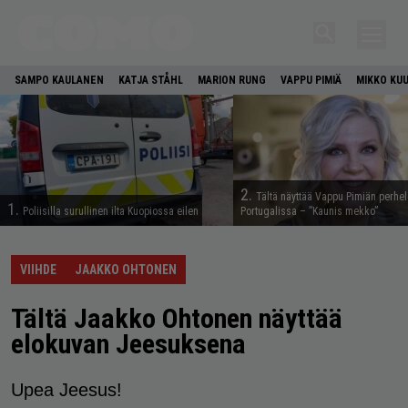
SAMPO KAULANEN
KATJA STÅHL
MARION RUNG
VAPPU PIMIÄ
MIKKO KU
2.
Tältä näyttää Vappu Pimiän perhe
1.
Poliisilla surullinen ilta Kuopiossa eilen
Portugalissa – ”Kaunis mekko”
VIIHDE
JAAKKO OHTONEN
Tältä Jaakko Ohtonen näyttää
elokuvan Jeesuksena
Upea Jeesus!