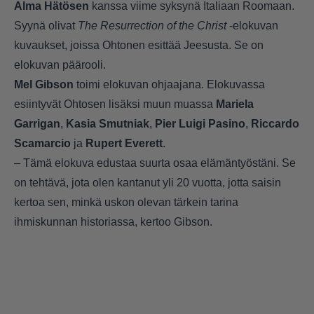
Alma Hätösen
kanssa viime syksynä Italiaan Roomaan.
Syynä olivat
The Resurrection of the Christ
-elokuvan
kuvaukset, joissa Ohtonen esittää Jeesusta. Se on
elokuvan päärooli.
Mel Gibson
toimi elokuvan ohjaajana. Elokuvassa
esiintyvät Ohtosen lisäksi muun muassa
Mariela
Garrigan
,
Kasia Smutniak
,
Pier Luigi Pasino
,
Riccardo
Scamarcio
ja
Rupert Everett
.
– Tämä elokuva edustaa suurta osaa elämäntyöstäni. Se
on tehtävä, jota olen kantanut yli 20 vuotta, jotta saisin
kertoa sen, minkä uskon olevan tärkein tarina
ihmiskunnan historiassa, kertoo Gibson.