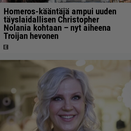
Homeros-kääntäjä ampui uuden
täyslaidallisen Christopher
Nolania kohtaan – nyt aiheena
Troijan hevonen