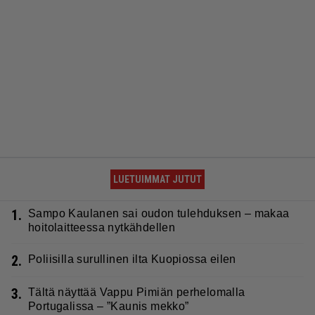
LUETUIMMAT JUTUT
1.
Sampo Kaulanen sai oudon tulehduksen – makaa
hoitolaitteessa nytkähdellen
2.
Poliisilla surullinen ilta Kuopiossa eilen
3.
Tältä näyttää Vappu Pimiän perhelomalla
Portugalissa – ”Kaunis mekko”