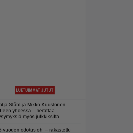
LUETUIMMAT JUTUT
atja Ståhl ja Mikko Kuustonen
älleen yhdessä – herättää
ysymyksiä myös julkkiksilta
5 vuoden odotus ohi – rakastettu