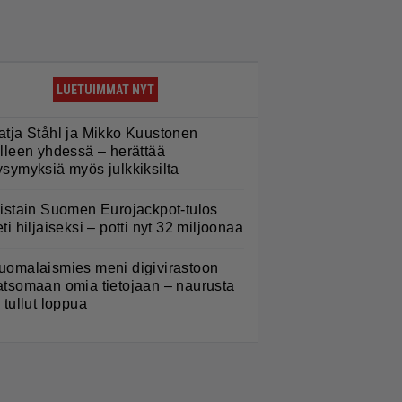
LUETUIMMAT NYT
atja Ståhl ja Mikko Kuustonen
älleen yhdessä – herättää
ysymyksiä myös julkkiksilta
iistain Suomen Eurojackpot-tulos
eti hiljaiseksi – potti nyt 32 miljoonaa
uomalaismies meni digivirastoon
atsomaan omia tietojaan – naurusta
i tullut loppua