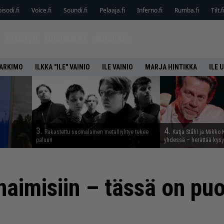
isodi.fi
Voice.fi
Soundi.fi
Pelaaja.fi
Inferno.fi
Rumba.fi
Tilt.f
ETUSIVU
UUSIMMAT
MUSIIKKI
HARKIMO
ILKKA "ILE" VAINIO
ILE VAINIO
MARJA HINTIKKA
ILE 
3.
4.
Rakastettu suomalainen metalliyhtye tekee
Katja Ståhl ja Mikko 
paluun
yhdessä – herättää kysy
aimisiin – tässä on puo