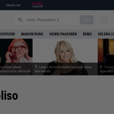
i
Meteli.net
Etsi
UUSIVUORI
MARION RUNG
HEIKKI PAASONEN
REMU
HELENA L
5.
6.
Kuustonen jälleen
Laulaja Marionilla todella tuskaiset paikat
Tiistai
myksiä myös julkkiksilta
tällä hetkellä
hiljaiseksi 
liso