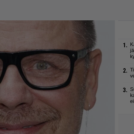
1.
K
j
k
2.
T
v
3.
S
k
e