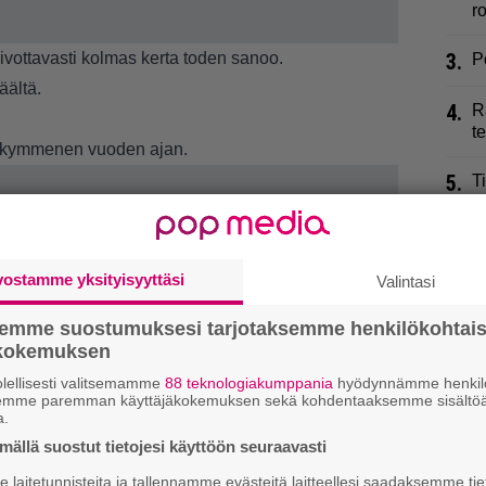
r
toivottavasti kolmas kerta toden sanoo.
3.
P
täältä.
4.
R
t
jo kymmenen vuoden ajan.
5.
T
v
6.
L
p
vostamme yksityisyyttäsi
Valintasi
7.
J
semme suostumuksesi tarjotaksemme henkilökohtai
h
ökokemuksen
lellisesti valitsemamme
88 teknologiakumppania
hyödynnämme henkilö
8.
S
semme paremman käyttäjäkokemuksen sekä kohdentaaksemme sisältöä
k
a.
e
ällä suostut tietojesi käyttöön seuraavasti
laitetunnisteita ja tallennamme evästeitä laitteellesi saadaksemme tie
I