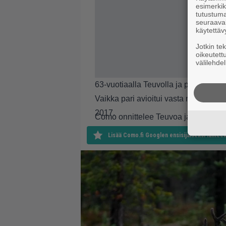
esimerkiks
tutustuma
seuraaval
käytettäv
Jotkin te
oikeutett
välilehdel
63-vuotiaalla Teuvolla ja puolisolla 
Vaikka pari avioitui vasta nyt, Ahm
2017.
Como onnittelee Teuvoa ja Ahmetia.
Lisää Como.fi Googlen ensisijaiseksi lähteek