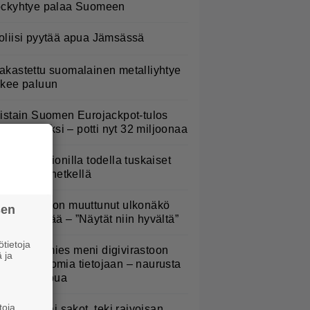
ockyhtye palaa Suomeen
oliisi pyytää apua Jämsässä
akastettu suomalainen metalliyhtye
ekee paluun
iistain Suomen Eurojackpot-tulos
eti hiljaiseksi – potti nyt 32 miljoonaa
aulaja Marionilla todella tuskaiset
aikat tällä hetkellä
oel Harkimon muuttunut ulkonäkö
sen
ämmästyttää – ”Näytät niin hyvältä”
tietoja
uomalaismies meni digivirastoon
 ja
atsomaan omia tietojaan – naurusta
i tullut loppua
toja
le Vainio sai sakot, teki raivoisan