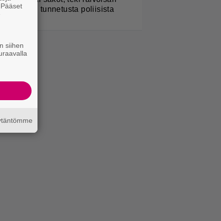
. Pääset
ilkkalaulun tunnetusta poliisista
e
n siihen
uraavalla
äytäntömme