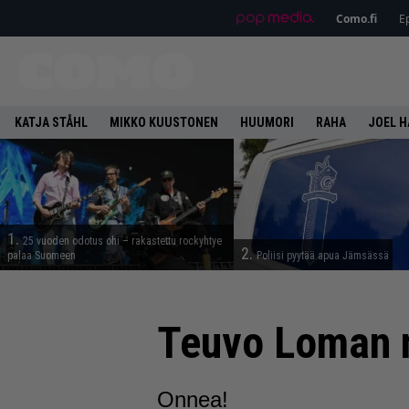
Como.fi
Ep
KATJA STÅHL
MIKKO KUUSTONEN
HUUMORI
RAHA
JOEL 
1.
25 vuoden odotus ohi – rakastettu rockyhtye
2.
palaa Suomeen
Poliisi pyytää apua Jämsässä
Teuvo Loman n
Onnea!