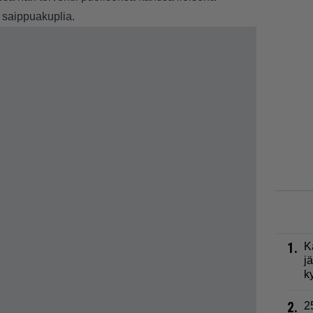
n saippuakuplia.
1.
K
j
k
2.
2