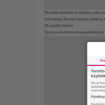
Teuvolle avioliitto on kolmas, joten 
Voit katsoa Teuvon hääiloa
täältä
ja
26 vuoden ikäero
Teuvo ja Ahmet ovat seurustelleet 
Ar
Tarvit
käytt
Me ja huo
tarjotak
mainoksi
Hyväksym
Käytämme 