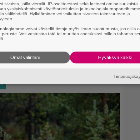
9.
i sivuista, joilla vierailit, IP-osoitteestasi sekä laitteesi ominaisuuksista
p
an yksityiskohtaisesti käyttötarkoituksiin ja teknologiakumppaneihimm
la välilehdellä. Hylkääminen voi vaikuttaa sivuston toimivuuteen ja
yyteen.
knologiamme voivat käsitellä tietoja myös ilman suostumusta, jos niillä o
u peruste. Voit vastustaa tätä tai muuttaa asetuksiasi milloin tahansa se
lä.
on 26 vuotta ikäeroa.
Omat valintani
Hyväksyn kaikki
et on käyttänyt somessa sukunimeä Loman jo vuonna
Tietosuojak
si