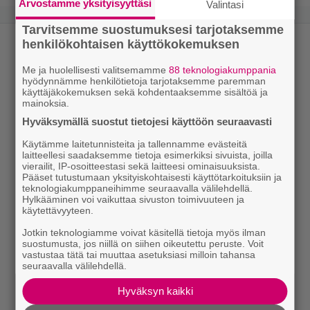
Arvostamme yksityisyyttäsi
Valintasi
Tarvitsemme suostumuksesi tarjotaksemme
henkilökohtaisen käyttökokemuksen
Me ja huolellisesti valitsemamme
88 teknologiakumppania
hyödynnämme henkilötietoja tarjotaksemme paremman
käyttäjäkokemuksen sekä kohdentaaksemme sisältöä ja
mainoksia.
Hyväksymällä suostut tietojesi käyttöön seuraavasti
Käytämme laitetunnisteita ja tallennamme evästeitä
laitteellesi saadaksemme tietoja esimerkiksi sivuista, joilla
vierailit, IP-osoitteestasi sekä laitteesi ominaisuuksista.
Pääset tutustumaan yksityiskohtaisesti käyttötarkoituksiin ja
teknologiakumppaneihimme seuraavalla välilehdellä.
Hylkääminen voi vaikuttaa sivuston toimivuuteen ja
käytettävyyteen.
Jotkin teknologiamme voivat käsitellä tietoja myös ilman
suostumusta, jos niillä on siihen oikeutettu peruste. Voit
vastustaa tätä tai muuttaa asetuksiasi milloin tahansa
seuraavalla välilehdellä.
Hyväksyn kaikki