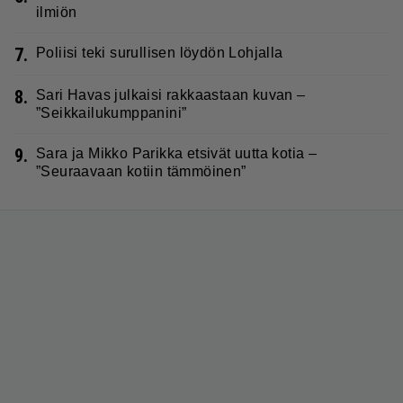
ilmiön
7.
Poliisi teki surullisen löydön Lohjalla
8.
Sari Havas julkaisi rakkaastaan kuvan –
”Seikkailukumppanini”
9.
Sara ja Mikko Parikka etsivät uutta kotia –
”Seuraavaan kotiin tämmöinen”