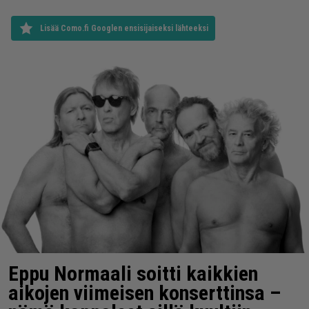
Lisää Como.fi Googlen ensisijaiseksi lähteeksi
Eppu Normaali soitti kaikkien
aikojen viimeisen konserttinsa –