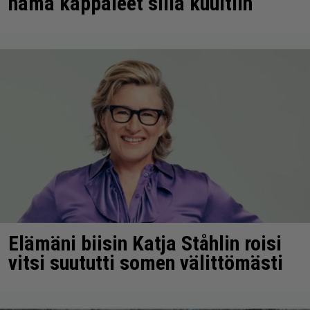
nämä kappaleet sillä kuultiin
Elämäni biisin Katja Ståhlin roisi
vitsi suututti somen välittömästi