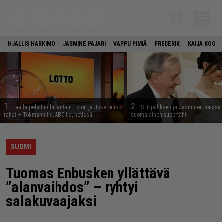
HJALLIS HARKIMO
JASMINE PAJARI
VAPPU PIMIÄ
FREDERIK
KAIJA KOO
1.
2.
Täällä pelattiin lauantain Loton ja Jokerin isot
IS: Hjalliksen ja Jasminen häissä
rahat – Tokmannilla, ABC:lla, netissä…
suomalainen supertähti
SUOMI
Tuomas Enbusken yllättävä
”alanvaihdos” – ryhtyi
salakuvaajaksi