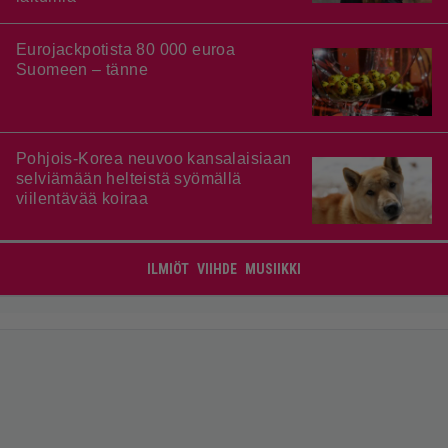
Eurojackpotista 80 000 euroa
Suomeen – tänne
Pohjois-Korea neuvoo kansalaisiaan
selviämään helteistä syömällä
viilentävää koiraa
ILMIÖT
VIIHDE
MUSIIKKI