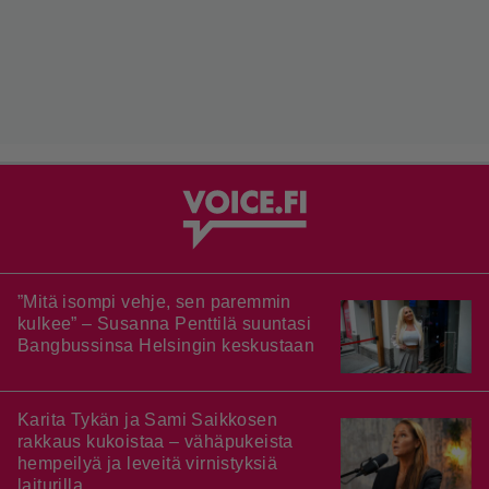
”Mitä isompi vehje, sen paremmin
kulkee” – Susanna Penttilä suuntasi
Bangbussinsa Helsingin keskustaan
Karita Tykän ja Sami Saikkosen
rakkaus kukoistaa – vähäpukeista
hempeilyä ja leveitä virnistyksiä
laiturilla