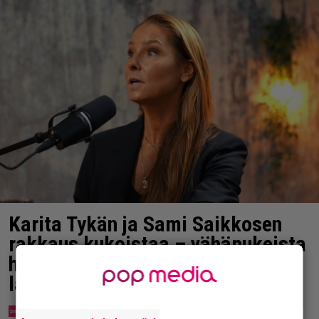
Karita Tykän ja Sami Saikkosen
rakkaus kukoistaa – vähäpukeista
hempeilyä ja leveitä virnistyksiä
laiturilla