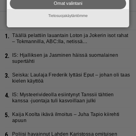
Omat valintani
Tietosuojakäytäntömme
LUETUIMMAT JUTUT
1.
Täällä pelattiin lauantain Loton ja Jokerin isot rahat
– Tokmannilla, ABC:lla, netissä…
2.
IS: Hjalliksen ja Jasminen häissä suomalainen
supertähti
3.
Seiska: Laulaja Frederik lyttäsi Eput – johan oli taas
kielen käyttöä
4.
IS: Mysteerivideolla esiintynyt Tanssii tähtien
kanssa -juontaja tuli kasvoillaan julki
5.
Kaija Koolta ikävä ilmoitus – Juha Tapio kiirehti
apuun
6.
Poliisi havainnut Lahden Karistossa omituisen