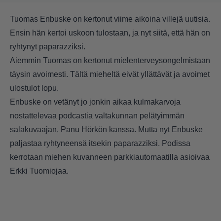
Tuomas Enbuske on kertonut viime aikoina villejä uutisia.
Ensin hän kertoi uskoon tulostaan, ja nyt siitä, että hän on
ryhtynyt paparazziksi.
Aiemmin Tuomas on kertonut mielenterveysongelmistaan
täysin avoimesti. Tältä mieheltä eivät yllättävät ja avoimet
ulostulot lopu.
Enbuske on vetänyt jo jonkin aikaa kulmakarvoja
nostattelevaa podcastia valtakunnan pelätyimmän
salakuvaajan, Panu Hörkön kanssa. Mutta nyt Enbuske
paljastaa ryhtyneensä itsekin paparazziksi. Podissa
kerrotaan miehen kuvanneen parkkiautomaatilla asioivaa
Erkki Tuomiojaa.