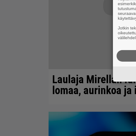
esimerkiks
tutustuma
seuraaval
käytettäv
Jotkin te
oikeutett
välilehdel
Laulaja Mirellan ra
lomaa, aurinkoa ja 