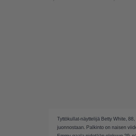
Tyttökullat-näyttelijä Betty White, 8
juonnostaan. Palkinto on naisen vi
Emmy-gaala pidetään elokuun 29. pä