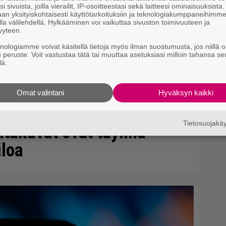
i sivuista, joilla vierailit, IP-osoitteestasi sekä laitteesi ominaisuuksista
an yksityiskohtaisesti käyttötarkoituksiin ja teknologiakumppaneihimm
la välilehdellä. Hylkääminen voi vaikuttaa sivuston toimivuuteen ja
yyteen.
knologiamme voivat käsitellä tietoja myös ilman suostumusta, jos niillä o
u peruste. Voit vastustaa tätä tai muuttaa asetuksiasi milloin tahansa se
lä.
Omat valintani
Hyväksyn kaikki
Tietosuojak
ntakuvat ovat täynnä
iloa