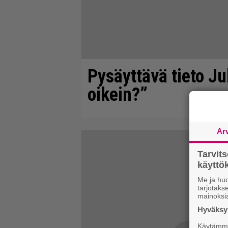
Pysäyttävä tieto J
oikein?”
Ar
Tarvit
käytt
Me ja huo
tarjotak
mainoksi
Hyväksym
Käytämme 