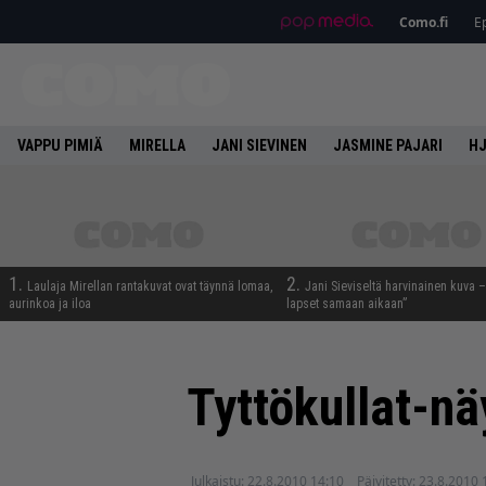
Como.fi
Ep
VAPPU PIMIÄ
MIRELLA
JANI SIEVINEN
JASMINE PAJARI
HJ
1.
2.
Laulaja Mirellan rantakuvat ovat täynnä lomaa,
Jani Sieviseltä harvinainen kuva –
aurinkoa ja iloa
lapset samaan aikaan”
Tyttökullat-nä
Julkaistu:
22.8.2010 14:10
Päivitetty:
23.8.2010 