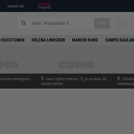
i
Meteli.net
Etsi
O KUUSTONEN
HELENA LINDGREN
MARION RUNG
SAMPO KAULAN
5.
6.
ta kuvia Helsingistä –
Uuno: Hjallis Harkimo, 72, ja Jasmine, 38,
Elämäni 
sanovat tahdon
lisätietoa p