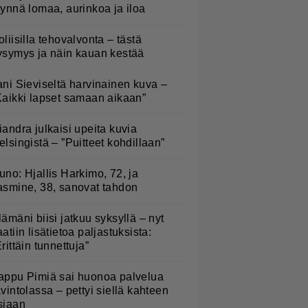
äynnä lomaa, aurinkoa ja iloa
oliisilla tehovalvonta – tästä
ysymys ja näin kauan kestää
ani Sieviseltä harvinainen kuva –
Kaikki lapset samaan aikaan”
iandra julkaisi upeita kuvia
elsingistä – ”Puitteet kohdillaan”
uno: Hjallis Harkimo, 72, ja
asmine, 38, sanovat tahdon
lämäni biisi jatkuu syksyllä – nyt
aatiin lisätietoa paljastuksista:
Erittäin tunnettuja”
appu Pimiä sai huonoa palvelua
avintolassa – pettyi siellä kahteen
siaan