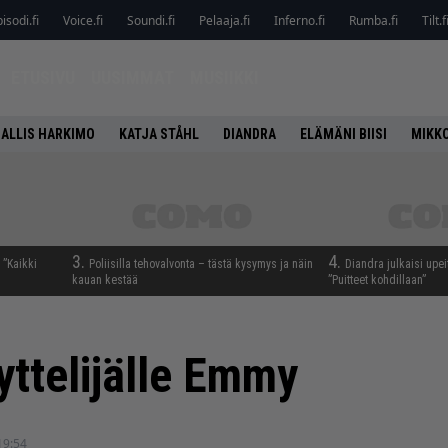
isodi.fi
Voice.fi
Soundi.fi
Pelaaja.fi
Inferno.fi
Rumba.fi
Tilt.f
ETUSIVU
UUSIMMAT
MUSIIKKI
ALLIS HARKIMO
KATJA STÅHL
DIANDRA
ELÄMÄNI BIISI
MIKK
3.
4.
 ”Kaikki
Poliisilla tehovalvonta – tästä kysymys ja näin
Diandra julkaisi upei
kauan kestää
”Puitteet kohdillaan”
yttelijälle Emmy
19:54