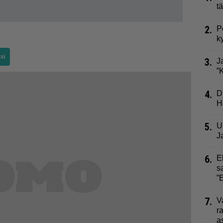
t
2.
P
k
si
3.
J
”
4.
D
H
5.
U
J
6.
E
s
”
7.
V
r
a