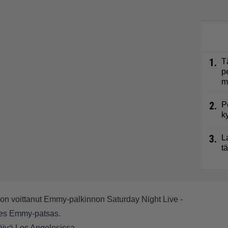
1.
T
p
m
2.
P
k
3.
L
t
8, on voittanut Emmy-palkinnon
Saturday Night Live -
ides Emmy-patsas.
ivä Los Angelesissa.