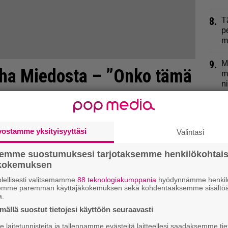
8.
T
p
m
9.
M
uha Miedosta – ”Onko tämä
m
n
vostamme yksityisyyttäsi
Valintasi
semme suostumuksesi tarjotaksemme henkilökohtai
ökokemuksen
lellisesti valitsemamme
88 teknologiakumppania
hyödynnämme henkilö
semme paremman käyttäjäkokemuksen sekä kohdentaaksemme sisältöä
a.
ällä suostut tietojesi käyttöön seuraavasti
laitetunnisteita ja tallennamme evästeitä laitteellesi saadaksemme tie