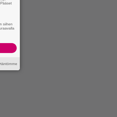
. Pääset
e
n siihen
uraavalla
äytäntömme