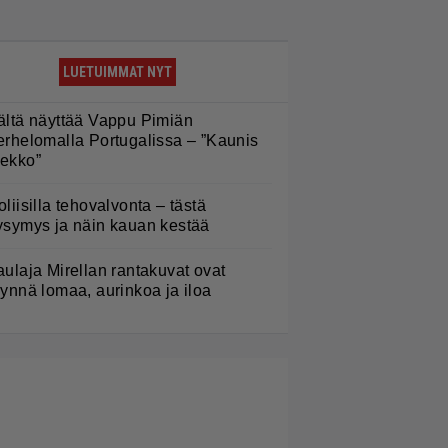
LUETUIMMAT NYT
ältä näyttää Vappu Pimiän
erhelomalla Portugalissa – ”Kaunis
ekko”
oliisilla tehovalvonta – tästä
ysymys ja näin kauan kestää
aulaja Mirellan rantakuvat ovat
äynnä lomaa, aurinkoa ja iloa