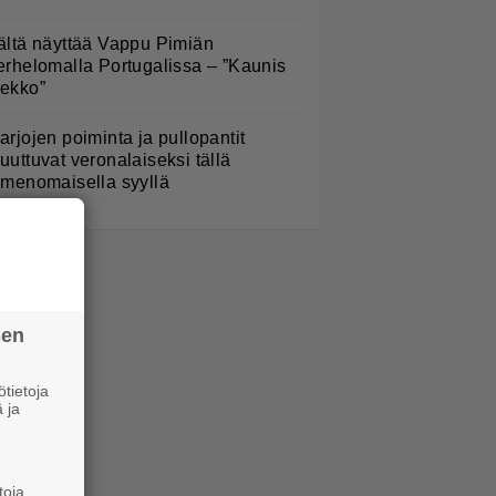
ältä näyttää Vappu Pimiän
erhelomalla Portugalissa – ”Kaunis
ekko”
arjojen poiminta ja pullopantit
uuttuvat veronalaiseksi tällä
imenomaisella syyllä
sen
tietoja
 ja
toja