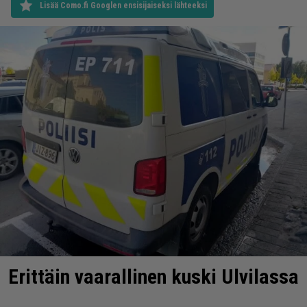
Lisää Como.fi Googlen ensisijaiseksi lähteeksi
Erittäin vaarallinen kuski Ulvilassa