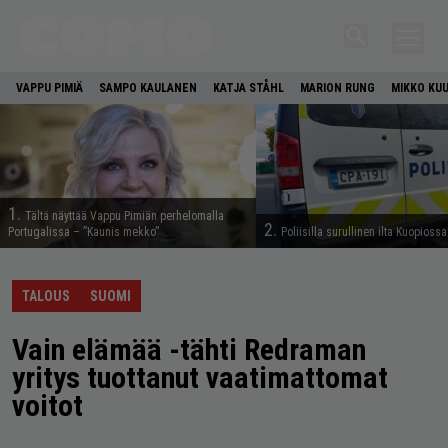
VAPPU PIMIÄ
SAMPO KAULANEN
KATJA STÅHL
MARION RUNG
MIKKO KU
1.
Tältä näyttää Vappu Pimiän perhelomalla
2.
Portugalissa – ”Kaunis mekko”
Poliisilla surullinen ilta Kuopiossa
TALOUS
SUOMI
Vain elämää -tähti Redraman
yritys tuottanut vaatimattomat
voitot