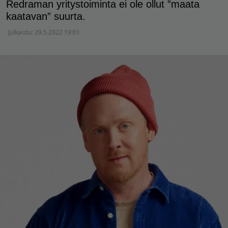
Redraman yritystoiminta ei ole ollut ”maata
kaatavan” suurta.
Julkaistu:
29.5.2022 19:01