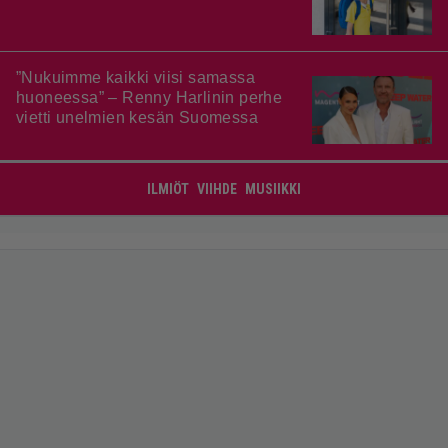
”Nukuimme kaikki viisi samassa
huoneessa” – Renny Harlinin perhe
vietti unelmien kesän Suomessa
ILMIÖT
VIIHDE
MUSIIKKI