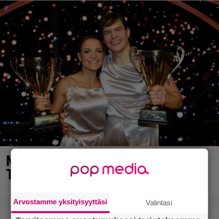
MTV: He ovat uudet Tanssii
Tähtien Kanssa -kilpailijat!
Arvostamme yksityisyyttäsi
Valintasi