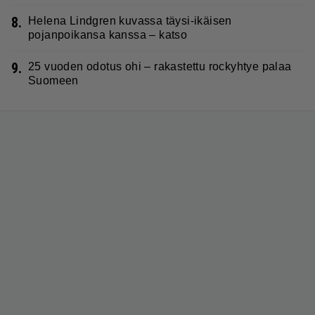
8.
Helena Lindgren kuvassa täysi-ikäisen
pojanpoikansa kanssa – katso
9.
25 vuoden odotus ohi – rakastettu rockyhtye palaa
Suomeen