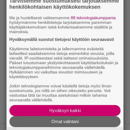
Tarvitsemme suostumuksesi tarjotaksemme
henkilökohtaisen käyttökokemuksen
Me ja huolellisesti valitsemamme
88 teknologiakumppania
hyödynnämme henkilötietoja tarjotaksemme paremman
käyttäjäkokemuksen sekä kohdentaaksemme sisältöä ja
mainoksia.
Hyväksymällä suostut tietojesi käyttöön seuraavasti
Käytämme laitetunnisteita ja tallennamme evästeitä
laitteellesi saadaksemme tietoja esimerkiksi sivuista, joilla
vierailit, IP-osoitteestasi sekä laitteesi ominaisuuksista.
Pääset tutustumaan yksityiskohtaisesti käyttötarkoituksiin ja
teknologiakumppaneihimme seuraavalla välilehdellä.
Hylkääminen voi vaikuttaa sivuston toimivuuteen ja
käytettävyyteen.
Jotkin teknologiamme voivat käsitellä tietoja myös ilman
suostumusta, jos niillä on siihen oikeutettu peruste. Voit
vastustaa tätä tai muuttaa asetuksiasi milloin tahansa
seuraavalla välilehdellä.
Hyväksyn kaikki
Omat valintani