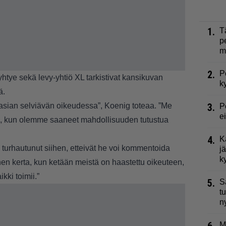
1.
T
p
m
2.
P
htye sekä levy-yhtiö XL tarkistivat kansikuvan
k
ä.
asian selviävän oikeudessa”, Koenig toteaa. ”Me
3.
P
e
, kun olemme saaneet mahdollisuuden tutustua
4.
K
turhautunut siihen, etteivät he voi kommentoida
j
k
n kerta, kun ketään meistä on haastettu oikeuteen,
kki toimii.”
5.
S
t
n
M