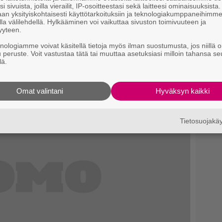
i sivuista, joilla vierailit, IP-osoitteestasi sekä laitteesi ominaisuuksista
an yksityiskohtaisesti käyttötarkoituksiin ja teknologiakumppaneihimm
mmentoi asiaa nyt tämän enempää.
la välilehdellä. Hylkääminen voi vaikuttaa sivuston toimivuuteen ja
yyteen.
knologiamme voivat käsitellä tietoja myös ilman suostumusta, jos niillä o
u peruste. Voit vastustaa tätä tai muuttaa asetuksiasi milloin tahansa se
si
lä.
Omat valintani
Hyväksyn kaikki
Tietosuojak