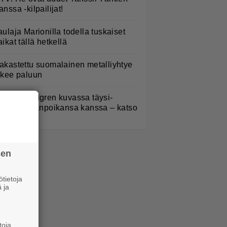
anssa -kilpailijat!
aulaja Marionilla todella tuskaiset
aikat tällä hetkellä
akastettu suomalainen metalliyhtye
ekee paluun
elena Lindgren kuvassa täysi-
käisen pojanpoikansa kanssa – katso
sen
tietoja
 ja
toja