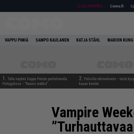
Como.fi
Ep
VAPPU PIMIÄ
SAMPO KAULANEN
KATJA STÅHL
MARION RUNG
1.
2.
Tältä näyttää Vappu Pimiän perhelomalla
Poliisilla tehovalvonta – tästä kys
Portugalissa – ”Kaunis mekko”
kauan kestää
Vampire Weeke
”Turhauttavaa