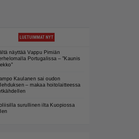
LUETUIMMAT NYT
ältä näyttää Vappu Pimiän
erhelomalla Portugalissa – ”Kaunis
ekko”
ampo Kaulanen sai oudon
ulehduksen – makaa hoitolaitteessa
ytkähdellen
oliisilla surullinen ilta Kuopiossa
ilen