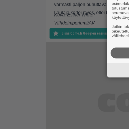
esimerkiks
varmasti paljon puhuttavaa.”
tutustuma
Laulaja kertoi myös, ettei bändi ko
seuraaval
Kuva:
Esther White
käytettäv
Viihdeimperiumi/AV
Jotkin te
oikeutett
Lisää Como.fi Googlen ensisijaiseksi lähteek
välilehdel