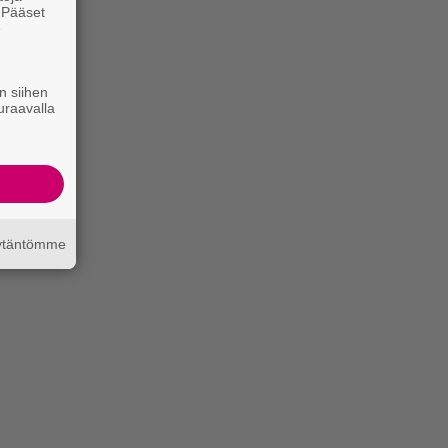
. Pääset
e
n siihen
uraavalla
äytäntömme