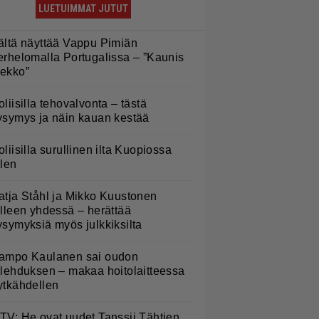
LUETUIMMAT JUTUT
ältä näyttää Vappu Pimiän
erhelomalla Portugalissa – ”Kaunis
ekko”
oliisilla tehovalvonta – tästä
ysymys ja näin kauan kestää
oliisilla surullinen ilta Kuopiossa
ilen
atja Ståhl ja Mikko Kuustonen
älleen yhdessä – herättää
ysymyksiä myös julkkiksilta
ampo Kaulanen sai oudon
ulehduksen – makaa hoitolaitteessa
ytkähdellen
TV: He ovat uudet Tanssii Tähtien