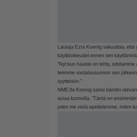
Laulaja Ezra Koenig vakuuttaa, että y
käyttöoikeudet ennen sen käyttämist
”Nyt kun haaste on tehty, odotamme 
teemme vastalausunnon sen jälkeen
syytteisiin.”
NME:lle Koenig sanoi bändin olevan 
asiaa kunnolla. ”Tämä on ensimmäine
joten me vielä opettelemme, miten kai