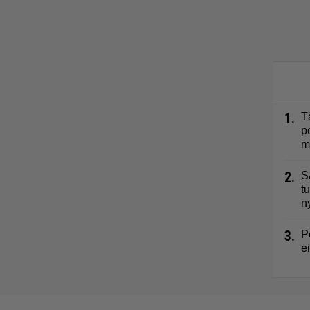
1.
T
p
m
2.
S
t
n
3.
P
e