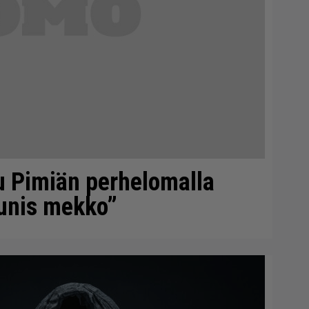
u Pimiän perhelomalla
aunis mekko”