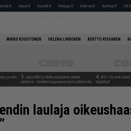
isodi.fi
Voice.fi
Soundi.fi
Pelaaja.fi
Inferno.fi
Rumba.fi
Tilt.f
ETUSIVU
UUSIMMAT
MUSIIKKI
MIKKO KUUSTONEN
HELENA LINDGREN
KERTTU RISSANEN
R
3.
4.
ymys ja näin
Katja Ståhl ja Mikko Kuustonen jälleen
MTV: He ovat uudet T
yhdessä – herättää kysymyksiä myös julkkiksilta
kilpailijat!
ndin laulaja oikeushaa
”