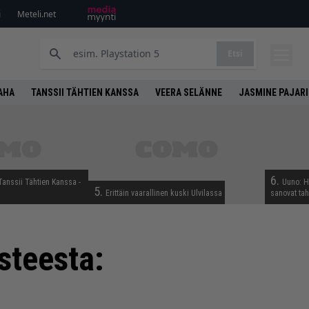
i
Meteli.net
Etsi
AHA
TANSSII TÄHTIEN KANSSA
VEERA SELÄNNE
JASMINE PAJARI
6.
anssii Tähtien Kanssa -
Uuno: Hj
5.
Erittäin vaarallinen kuski Ulvilassa
sanovat ta
steesta: