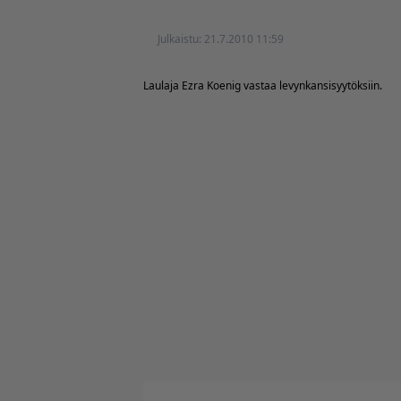
Julkaistu:
21.7.2010 11:59
Laulaja Ezra Koenig vastaa levynkansisyytöksiin.