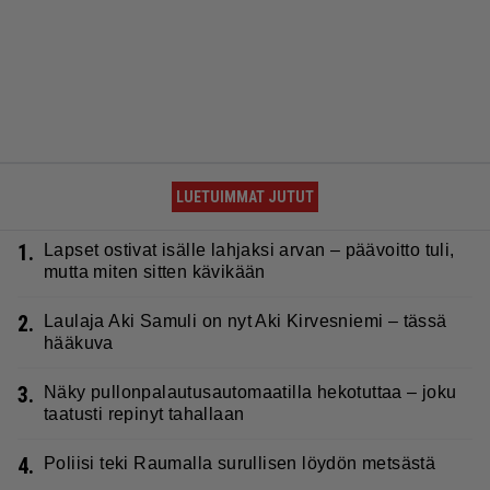
LUETUIMMAT JUTUT
1.
Lapset ostivat isälle lahjaksi arvan – päävoitto tuli,
mutta miten sitten kävikään
2.
Laulaja Aki Samuli on nyt Aki Kirvesniemi – tässä
hääkuva
3.
Näky pullonpalautusautomaatilla hekotuttaa – joku
taatusti repinyt tahallaan
4.
Poliisi teki Raumalla surullisen löydön metsästä