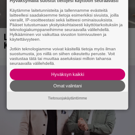
Hyväksymällä suostut tietojesi käyttöön seuraavasti
Käytämme laitetunnisteita ja tallennamme evästeitä
laitteellesi saadaksemme tietoja esimerkiksi sivuista, joilla
vierailit, IP-osoitteestasi sekä laitteesi ominaisuuksista.
Pääset tutustumaan yksityiskohtaisesti käyttötarkoituksiin ja
teknologiakumppaneihimme seuraavalla välilehdellä.
Laulaja Aki Samuli on nyt Aki
Hylkääminen voi vaikuttaa sivuston toimivuuteen ja
käytettävyyteen.
Kirvesniemi – tässä hääkuva
Jotkin teknologiamme voivat käsitellä tietoja myös ilman
suostumusta, jos niillä on siihen oikeutettu peruste. Voit
vastustaa tätä tai muuttaa asetuksiasi milloin tahansa
seuraavalla välilehdellä.
Hyväksyn kaikki
Omat valintani
Tietosuojakäytäntömme