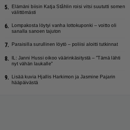
5.
Elämäni biisin Katja Ståhlin roisi vitsi suututti somen
välittömästi
6.
Lompakosta löytyi vanha lottokuponki – voitto oli
sanalla sanoen tajuton
7.
Paraisilla surullinen löytö – poliisi aloitti tutkinnat
8.
IL: Janni Hussi oikoo väärinkäsitystä – ”Tämä lähti
nyt vähän laukalle”
9.
Lisää kuvia Hjallis Harkimon ja Jasmine Pajarin
hääpäivästä