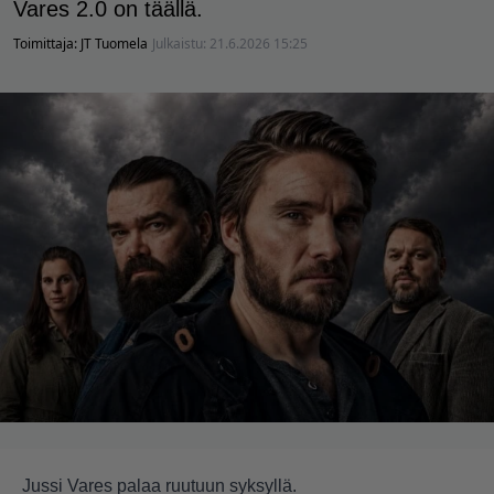
Vares 2.0 on täällä.
Toimittaja:
JT Tuomela
Julkaistu:
21.6.2026 15:25
Jussi Vares palaa ruutuun syksyllä.