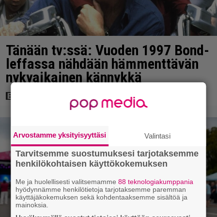
Tänään tv:ssä: Vuoden 1997 Bond-
leffassa nähdään hämmenttävän
nykyaikainen kännykkä
Arvostamme yksityisyyttäsi
Valintasi
Tarvitsemme suostumuksesi tarjotaksemme
henkilökohtaisen käyttökokemuksen
Me ja huolellisesti valitsemamme
88 teknologiakumppania
hyödynnämme henkilötietoja tarjotaksemme paremman
käyttäjäkokemuksen sekä kohdentaaksemme sisältöä ja
mainoksia.