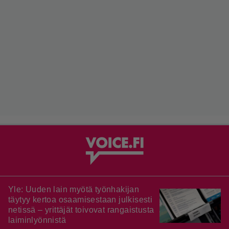
Yle: Uuden lain myötä työnhakijan
täytyy kertoa osaamisestaan julkisesti
netissä – yrittäjät toivovat rangaistusta
laiminlyönnistä