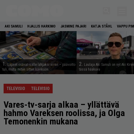
AKI SAMULI
HJALLIS HARKIMO
JASMINE PAJARI
KATJA STÅHL
VAPPU PIM
1.
2.
Lapset ostivat isälle lahjaksi arvan – päävoitto
Laulaja Aki Samuli on nyt Aki Kirv
tuli, mutta miten sitten kävikään
tässä hääkuva
TELEVISIO
TELEVISIO
Vares-tv-sarja alkaa – yllättävä
hahmo Vareksen roolissa, ja Olga
Temonenkin mukana