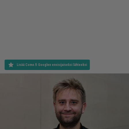
Lisää Como.fi Googlen ensisijaiseksi lähteeksi