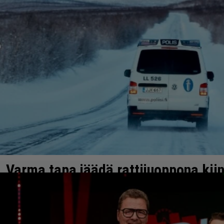
Varma tapa jäädä rattijuoppona kiin
kemijärveläinen todisti
Tyhmyydestä sakotetaan.
7.2.2026 19:03