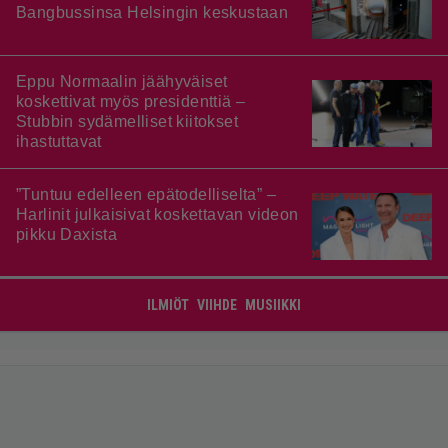
Bangbussinsa Helsingin keskustaan
Eppu Normaalin jäähyväiset
koskettivat myös presidenttiä –
Stubbin sydämelliset kiitokset
ihastuttavat
”Tuntuu edelleen epätodelliselta” –
Harlinit julkaisivat koskettavan videon
pikku Daxista
ILMIÖT
VIIHDE
MUSIIKKI