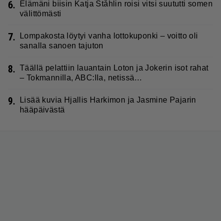
6.
Elämäni biisin Katja Ståhlin roisi vitsi suututti somen
välittömästi
7.
Lompakosta löytyi vanha lottokuponki – voitto oli
sanalla sanoen tajuton
8.
Täällä pelattiin lauantain Loton ja Jokerin isot rahat
– Tokmannilla, ABC:lla, netissä…
9.
Lisää kuvia Hjallis Harkimon ja Jasmine Pajarin
hääpäivästä