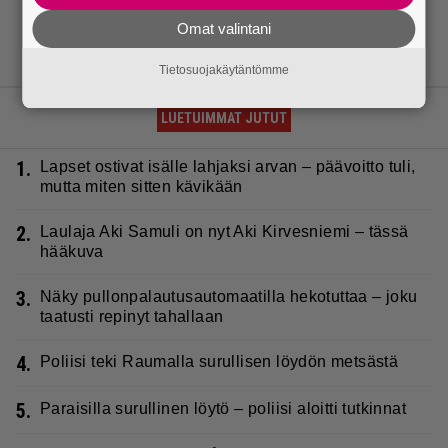
Omat valintani
Tietosuojakäytäntömme
LUETUIMMAT JUTUT
1.
Lapset ostivat isälle lahjaksi arvan – päävoitto tuli,
mutta miten sitten kävikään
2.
Laulaja Aki Samuli on nyt Aki Kirvesniemi – tässä
hääkuva
3.
Näky pullonpalautusautomaatilla hekotuttaa – joku
taatusti repinyt tahallaan
4.
Poliisi teki Raumalla surullisen löydön metsästä
5.
Paraisilla surullinen löytö – poliisi aloitti tutkinnat