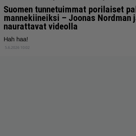
uutisesta
Suomen tunnetuimmat porilaiset pal
mannekiineiksi – Joonas Nordman ja
Keiski ja ENO.
naurattavat videolla
11.6.2026 14:46
Hah haa!
5.6.2026 10:02