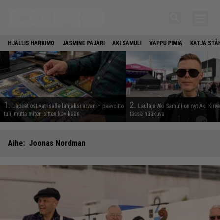
HJALLIS HARKIMO
JASMINE PAJARI
AKI SAMULI
VAPPU PIMIÄ
KATJA STÅ
1.
2.
Lapset ostivat isälle lahjaksi arvan – päävoitto
Laulaja Aki Samuli on nyt Aki Kirv
tuli, mutta miten sitten kävikään
tässä hääkuva
Aihe:
Joonas Nordman