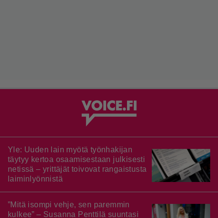
Yle: Uuden lain myötä työnhakijan
täytyy kertoa osaamisestaan julkisesti
netissä – yrittäjät toivovat rangaistusta
laiminlyönnistä
”Mitä isompi vehje, sen paremmin
kulkee” – Susanna Penttilä suuntasi