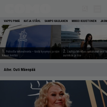
VAPPU PIMIÄ
KATJA STÅHL
SAMPO KAULANEN
MIKKO KUUSTONEN
JASM
1.
2.
Poliisilla tehovalvonta – tästä kysymys ja näin
Laulaja Mirellan rantakuvat ovat 
kauan kestää
aurinkoa ja iloa
Aihe:
Outi Mäenpää