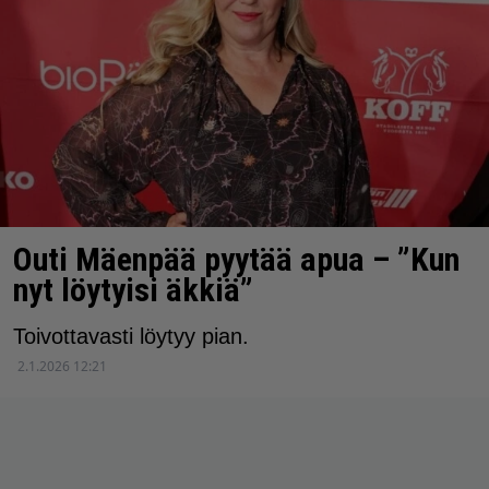
Outi Mäenpää pyytää apua – ”Kun
nyt löytyisi äkkiä”
Toivottavasti löytyy pian.
2.1.2026 12:21