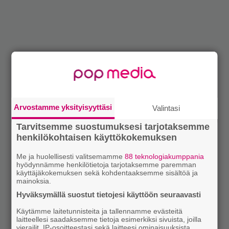
Arvostamme yksityisyyttäsi
Valintasi
Tarvitsemme suostumuksesi tarjotaksemme
henkilökohtaisen käyttökokemuksen
Me ja huolellisesti valitsemamme
88 teknologiakumppania
hyödynnämme henkilötietoja tarjotaksemme paremman
käyttäjäkokemuksen sekä kohdentaaksemme sisältöä ja
mainoksia.
Hyväksymällä suostut tietojesi käyttöön seuraavasti
Käytämme laitetunnisteita ja tallennamme evästeitä
laitteellesi saadaksemme tietoja esimerkiksi sivuista, joilla
vierailit, IP-osoitteestasi sekä laitteesi ominaisuuksista.