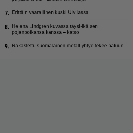
7.
Erittäin vaarallinen kuski Ulvilassa
8.
Helena Lindgren kuvassa täysi-ikäisen
pojanpoikansa kanssa – katso
9.
Rakastettu suomalainen metalliyhtye tekee paluun