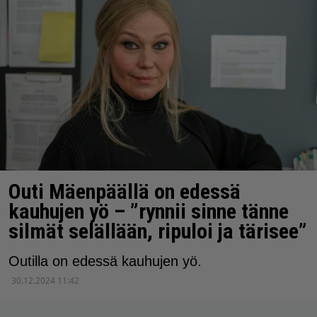
Outi Mäenpäällä on edessä
kauhujen yö – ”rynnii sinne tänne
silmät selällään, ripuloi ja tärisee”
Outilla on edessä kauhujen yö.
30.12.2024 11:42