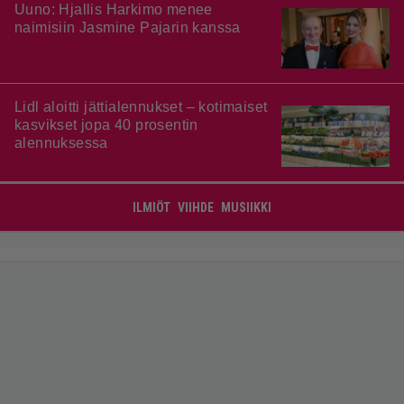
Uuno: Hjallis Harkimo menee
naimisiin Jasmine Pajarin kanssa
Lidl aloitti jättialennukset – kotimaiset
kasvikset jopa 40 prosentin
alennuksessa
ILMIÖT
VIIHDE
MUSIIKKI