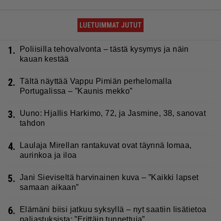
LUETUIMMAT JUTUT
1.
Poliisilla tehovalvonta – tästä kysymys ja näin
kauan kestää
2.
Tältä näyttää Vappu Pimiän perhelomalla
Portugalissa – ”Kaunis mekko”
3.
Uuno: Hjallis Harkimo, 72, ja Jasmine, 38, sanovat
tahdon
4.
Laulaja Mirellan rantakuvat ovat täynnä lomaa,
aurinkoa ja iloa
5.
Jani Sieviseltä harvinainen kuva – ”Kaikki lapset
samaan aikaan”
6.
Elämäni biisi jatkuu syksyllä – nyt saatiin lisätietoa
paljastuksista: ”Erittäin tunnettuja”