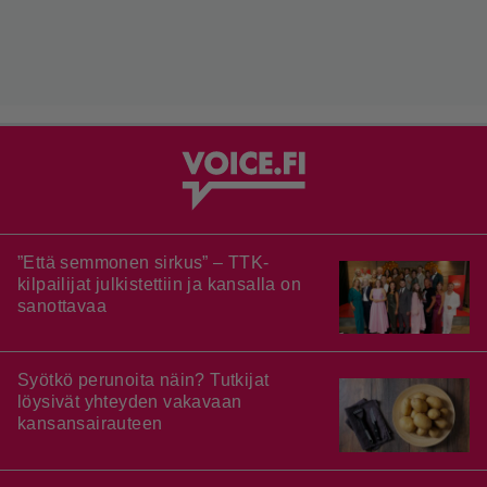
”Että semmonen sirkus” – TTK-
kilpailijat julkistettiin ja kansalla on
sanottavaa
Syötkö perunoita näin? Tutkijat
löysivät yhteyden vakavaan
kansansairauteen