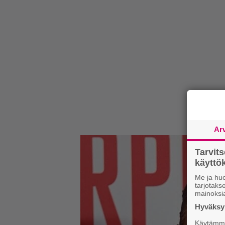
Ar
Tarvit
käytt
Me ja huo
tarjotak
mainoksi
Hyväksym
Käytämme 