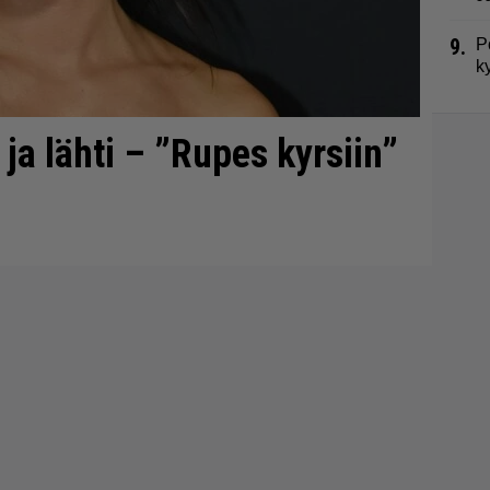
9.
P
k
 ja lähti – ”Rupes kyrsiin”