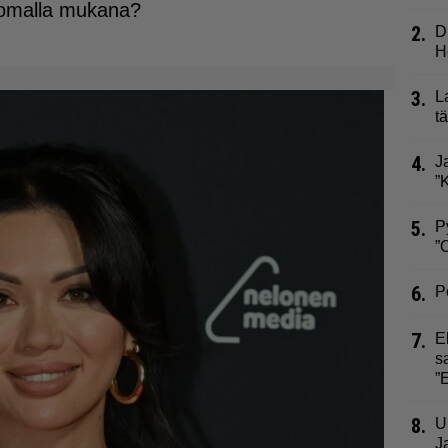
 lomalla mukana?
2.
D
H
3.
L
t
4.
J
”
5.
P
”
6.
P
7.
E
s
”
8.
U
J