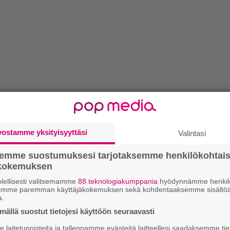
vostamme yksityisyyttäsi
Valintasi
semme suostumuksesi tarjotaksemme henkilökohtai
ökokemuksen
lellisesti valitsemamme
88 teknologiakumppania
hyödynnämme henkilö
semme paremman käyttäjäkokemuksen sekä kohdentaaksemme sisältöä
a.
ällä suostut tietojesi käyttöön seuraavasti
laitetunnisteita ja tallennamme evästeitä laitteellesi saadaksemme tie