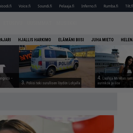
isodi.fi
Voice.fi
Soundi.fi
Pelaaja.fi
Inferno.fi
Rumba.fi
Tilt.f
ETUSIVU
UUSIMMAT
MUSIIKKI
PAJARI
HJALLIS HARKIMO
ELÄMÄNI BIISI
JUHA MIETO
HELEN
4.
ingistä –
Laulaja Mirellan ran
3.
Poliisi teki surullisen löydön Lohjalla
aurinkoa ja iloa