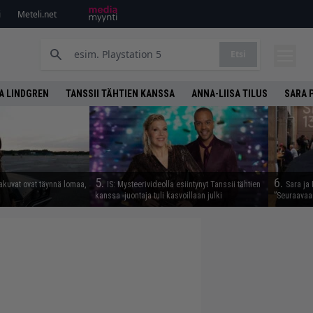
i
Meteli.net
Etsi
A LINDGREN
TANSSII TÄHTIEN KANSSA
ANNA-LIISA TILUS
SARA 
5.
6.
takuvat ovat täynnä lomaa,
IS: Mysteerivideolla esiintynyt Tanssii tähtien
Sara ja 
kanssa -juontaja tuli kasvoillaan julki
”Seuraavaa