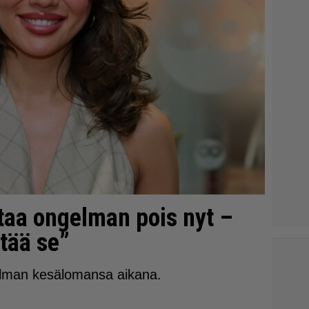
itaa ongelman pois nyt –
ätää se”
elman kesälomansa aikana.