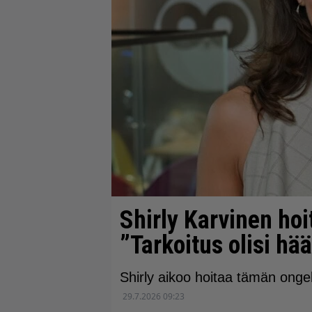
Shirly Karvinen ho
”Tarkoitus olisi hä
Shirly aikoo hoitaa tämän ong
29.7.2026 09:23