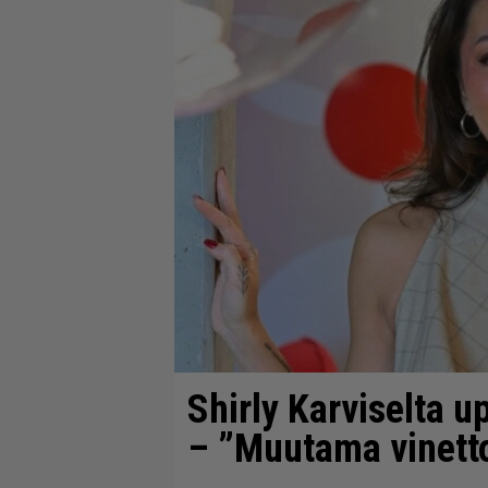
Shirly Karviselta u
– ”Muutama vinett