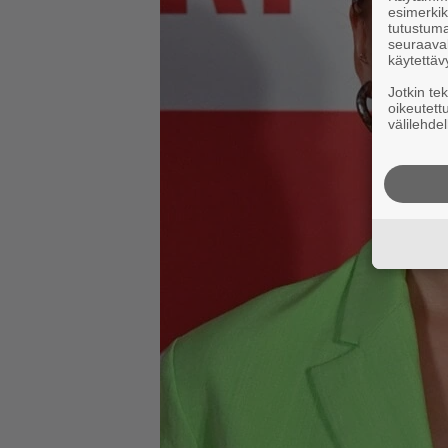
esimerkiks
tutustuma
seuraaval
käytettäv
Jotkin te
oikeutett
välilehdel