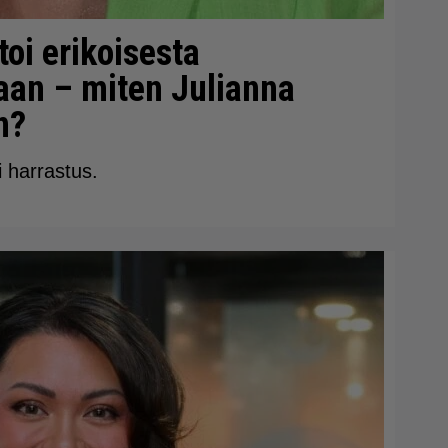
toi erikoisesta
taan – miten Julianna
n?
i harrastus.