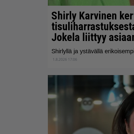
Shirly Karvinen ker
tisuliharrastukses
Jokela liittyy asiaa
Shirlyllä ja ystävällä erikoisemp
1.8.2026 17:06