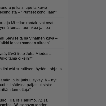
iandra julkaisi upeita kuvia
elsingistä – ”Puitteet kohdillaan”
aulaja Mirellan rantakuvat ovat
äynnä lomaa, aurinkoa ja iloa
ani Sieviseltä harvinainen kuva –
Kaikki lapset samaan aikaan”
ysäyttävä tieto Juha Miedosta –
Onko tämä oikein?”
oliisi teki surullisen löydön Lohjalla
lämäni biisi jatkuu syksyllä – nyt
aatiin lisätietoa paljastuksista:
Erittäin tunnettuja”
uno: Hjallis Harkimo, 72, ja
asmine, 38, sanovat tahdon