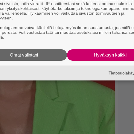
i sivuista, joilla vierailit, IP-osoitteestasi sekä laitteesi ominaisuuksista
an yksityiskohtaisesti käyttötarkoituksiin ja teknologiakumppaneihimm
la välilehdellä. Hylkääminen voi vaikuttaa sivuston toimivuuteen ja
yyteen.
knologiamme voivat käsitellä tietoja myös ilman suostumusta, jos niillä o
u peruste. Voit vastustaa tätä tai muuttaa asetuksiasi milloin tahansa se
lä.
Omat valintani
Hyväksyn kaikki
Tietosuojak