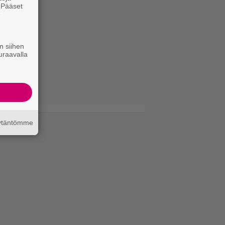
. Pääset
e
n siihen
uraavalla
äytäntömme