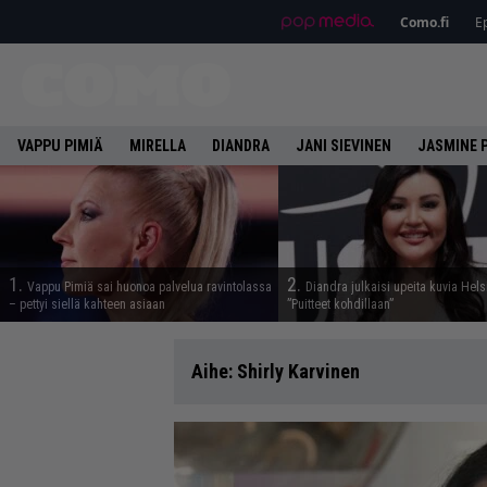
Como.fi
Ep
VAPPU PIMIÄ
MIRELLA
DIANDRA
JANI SIEVINEN
JASMINE 
1.
2.
Vappu Pimiä sai huonoa palvelua ravintolassa
Diandra julkaisi upeita kuvia Hels
– pettyi siellä kahteen asiaan
”Puitteet kohdillaan”
Aihe:
Shirly Karvinen