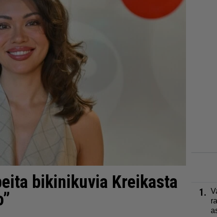
peita bikinikuvia Kreikasta
1.
V
o”
r
a