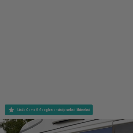
Lisää Como.fi Googlen ensisijaiseksi lähteeksi