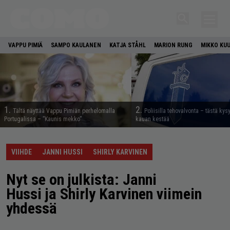
VAPPU PIMIÄ
SAMPO KAULANEN
KATJA STÅHL
MARION RUNG
MIKKO KU
1.
2.
Tältä näyttää Vappu Pimiän perhelomalla
Poliisilla tehovalvonta – tästä kys
Portugalissa – ”Kaunis mekko”
kauan kestää
VIIHDE
JANNI HUSSI
SHIRLY KARVINEN
Nyt se on julkista: Janni
Hussi ja Shirly Karvinen viimein
yhdessä