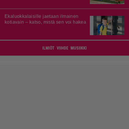
Ekaluokkalaisille jaetaan ilmainen
kotiavain – katso, mistä sen voi hakea
ILMIÖT
VIIHDE
MUSIIKKI