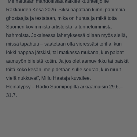
”Me halutaan mahdollistaa kaikille kuuntelijoille
Rakkauden Kesä 2026. Siksi napataan kiinni pahimpia
ghostaajia ja testataan, mikä on huhua ja mikä totta
Suomen kovimmista artisteista ja tunnetuimmista
hahmoista. Jokaisessa lähetyksessä ollaan myös siellä,
missä tapahtuu – saatetaan olla vieressäsi torilla, kun
lokki nappaa jätskisi, tai matkassa mukana, kun palaat
aamuyön bileistä kotiin. Ja jos olet aamuvirkku tai paiskit
töitä koko kesän, me pidetään sulle seuraa, kun muut
vielä nukkuvat”, Millu Haataja kuvailee.
Heinälypsy – Radio Suomipopilla arkiaamuisin 29.6.–
31.7.