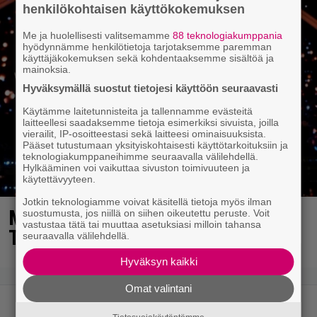
henkilökohtaisen käyttökokemuksen
Me ja huolellisesti valitsemamme
88 teknologiakumppania
hyödynnämme henkilötietoja tarjotaksemme paremman
käyttäjäkokemuksen sekä kohdentaaksemme sisältöä ja
mainoksia.
Hyväksymällä suostut tietojesi käyttöön seuraavasti
Käytämme laitetunnisteita ja tallennamme evästeitä
laitteellesi saadaksemme tietoja esimerkiksi sivuista, joilla
vierailit, IP-osoitteestasi sekä laitteesi ominaisuuksista.
Pääset tutustumaan yksityiskohtaisesti käyttötarkoituksiin ja
teknologiakumppaneihimme seuraavalla välilehdellä.
Hylkääminen voi vaikuttaa sivuston toimivuuteen ja
käytettävyyteen.
Jotkin teknologiamme voivat käsitellä tietoja myös ilman
MTV: He ovat uudet Tanssii
suostumusta, jos niillä on siihen oikeutettu peruste. Voit
vastustaa tätä tai muuttaa asetuksiasi milloin tahansa
Tähtien Kanssa -kilpailijat!
seuraavalla välilehdellä.
Hyväksyn kaikki
Omat valintani