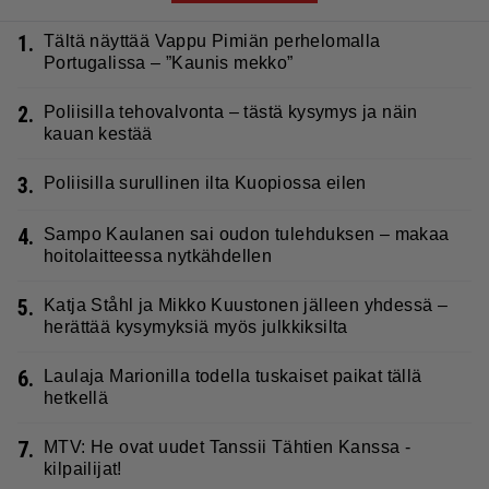
1.
Tältä näyttää Vappu Pimiän perhelomalla
Portugalissa – ”Kaunis mekko”
2.
Poliisilla tehovalvonta – tästä kysymys ja näin
kauan kestää
3.
Poliisilla surullinen ilta Kuopiossa eilen
4.
Sampo Kaulanen sai oudon tulehduksen – makaa
hoitolaitteessa nytkähdellen
5.
Katja Ståhl ja Mikko Kuustonen jälleen yhdessä –
herättää kysymyksiä myös julkkiksilta
6.
Laulaja Marionilla todella tuskaiset paikat tällä
hetkellä
7.
MTV: He ovat uudet Tanssii Tähtien Kanssa -
kilpailijat!