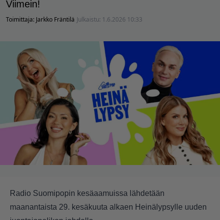
Viimein!
Toimittaja:
Jarkko Fräntilä
Julkaistu:
1.6.2026 10:33
Radio Suomipopin kesäaamuissa lähdetään
maanantaista 29. kesäkuuta alkaen Heinälypsylle uuden