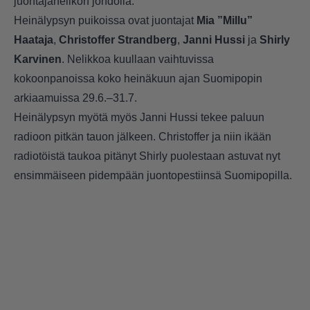
juontajanelikon johdolla.
Heinälypsyn puikoissa ovat juontajat
Mia ”Millu”
Haataja
,
Christoffer Strandberg
,
Janni Hussi
ja
Shirly
Karvinen
. Nelikkoa kuullaan vaihtuvissa
kokoonpanoissa koko heinäkuun ajan Suomipopin
arkiaamuissa 29.6.–31.7.
Heinälypsyn myötä myös Janni Hussi tekee paluun
radioon pitkän tauon jälkeen. Christoffer ja niin ikään
radiotöistä taukoa pitänyt Shirly puolestaan astuvat nyt
ensimmäiseen pidempään juontopestiinsä Suomipopilla.