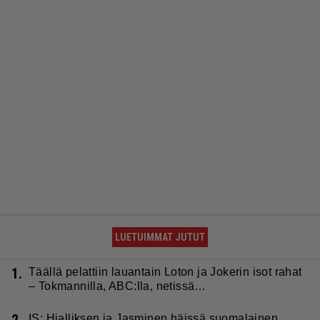
LUETUIMMAT JUTUT
1.
Täällä pelattiin lauantain Loton ja Jokerin isot rahat
– Tokmannilla, ABC:lla, netissä…
2.
IS: Hjalliksen ja Jasminen häissä suomalainen