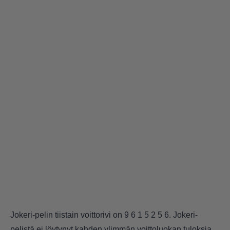
Jokeri-pelin tiistain voittorivi on 9 6 1 5 2 5 6. Jokeri-
pelistä ei löytynyt kahden ylimmän voittoluokan tuloksia.