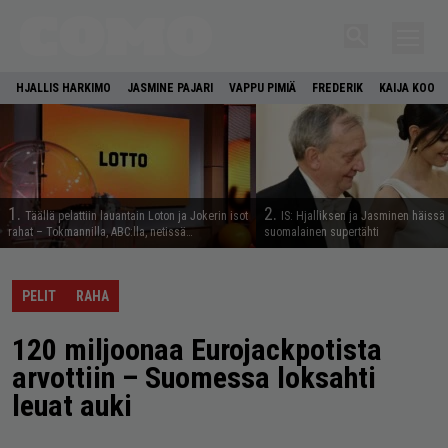
HJALLIS HARKIMO
JASMINE PAJARI
VAPPU PIMIÄ
FREDERIK
KAIJA KOO
1.
2.
Täällä pelattiin lauantain Loton ja Jokerin isot
IS: Hjalliksen ja Jasminen häissä
rahat – Tokmannilla, ABC:lla, netissä…
suomalainen supertähti
PELIT
RAHA
120 miljoonaa Eurojackpotista
arvottiin – Suomessa loksahti
leuat auki