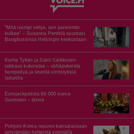
”Mitä isompi vehje, sen paremmin
kulkee” – Susanna Penttilä suuntasi
Bangbussinsa Helsingin keskustaan
Karita Tykän ja Sami Saikkosen
rakkaus kukoistaa – vähäpukeista
hempeilyä ja leveitä virnistyksiä
laiturilla
Eurojackpotista 80 000 euroa
Suomeen – tänne
Pohjois-Korea neuvoo kansalaisiaan
selviämään helteistä syömällä