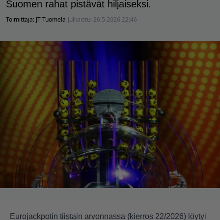
Suomen rahat pistävät hiljaiseksi.
Toimittaja:
JT Tuomela
Julkaistu:
26.5.2026 22:46
Eurojackpotin tiistain arvonnassa (kierros 22/2026) löytyi