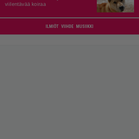
viilentävää koiraa
ILMIÖT
VIIHDE
MUSIIKKI