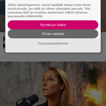
Jotkin teknologiamme voivat käsitellä tietoja myös ilman
suostumusta, jos niillä on siihen oikeutettu peruste. Voit
vastustaa tätä tai muuttaa asetuksiasi milloin tahansa
seuraavalla välilehdellä.
Hyväksyn kaikki
Omat valintani
Poliisi havainnut Lahden
Karistossa omituisen ilmiön
Tietosuojakäytäntömme