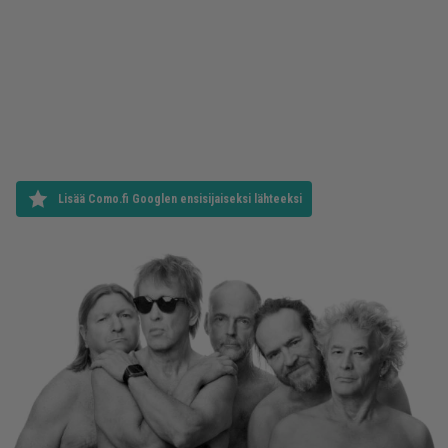
Lisää Como.fi Googlen ensisijaiseksi lähteeksi