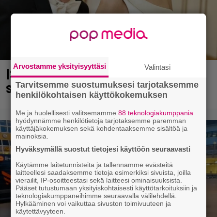
Arvostamme yksityisyyttäsi
Valintasi
IS: Hjalliksen ja Jasminen häissä
suomalainen supertähti
Tarvitsemme suostumuksesi tarjotaksemme
henkilökohtaisen käyttökokemuksen
Me ja huolellisesti valitsemamme
88 teknologiakumppania
hyödynnämme henkilötietoja tarjotaksemme paremman
käyttäjäkokemuksen sekä kohdentaaksemme sisältöä ja
mainoksia.
Hyväksymällä suostut tietojesi käyttöön seuraavasti
Käytämme laitetunnisteita ja tallennamme evästeitä
laitteellesi saadaksemme tietoja esimerkiksi sivuista, joilla
vierailit, IP-osoitteestasi sekä laitteesi ominaisuuksista.
Pääset tutustumaan yksityiskohtaisesti käyttötarkoituksiin ja
teknologiakumppaneihimme seuraavalla välilehdellä.
Hylkääminen voi vaikuttaa sivuston toimivuuteen ja
käytettävyyteen.