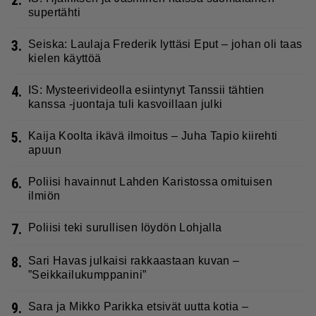
supertähti
3.
Seiska: Laulaja Frederik lyttäsi Eput – johan oli taas
kielen käyttöä
4.
IS: Mysteerivideolla esiintynyt Tanssii tähtien
kanssa -juontaja tuli kasvoillaan julki
5.
Kaija Koolta ikävä ilmoitus – Juha Tapio kiirehti
apuun
6.
Poliisi havainnut Lahden Karistossa omituisen
ilmiön
7.
Poliisi teki surullisen löydön Lohjalla
8.
Sari Havas julkaisi rakkaastaan kuvan –
”Seikkailukumppanini”
9.
Sara ja Mikko Parikka etsivät uutta kotia –