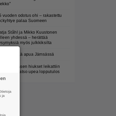
ekko”
5 vuoden odotus ohi – rakastettu
ockyhtye palaa Suomeen
atja Ståhl ja Mikko Kuustonen
älleen yhdessä – herättää
ysymyksiä myös julkkiksilta
oliisi pyytää apua Jämsässä
erttu Rissasen hiukset leikattiin
yhyeksi – katso upea lopputulos
sen
tietoja
 ja
toja