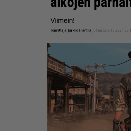
aikojen parhai
Viimein!
Toimittaja:
Jarkko Fräntilä
Julkaistu:
9.10.2024 08: