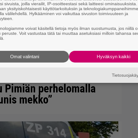
i sivuista, joilla vierailit, IP-osoitteestasi sekä laitteesi ominaisuuksista
an yksityiskohtaisesti käyttötarkoituksiin ja teknologiakumppaneihimm
la välilehdellä. Hylkääminen voi vaikuttaa sivuston toimivuuteen ja
yyteen.
knologiamme voivat käsitellä tietoja myös ilman suostumusta, jos niillä o
u peruste. Voit vastustaa tätä tai muuttaa asetuksiasi milloin tahansa se
lä.
Omat valintani
Hyväksyn kaikki
Tietosuojak
u Pimiän perhelomalla
aunis mekko”