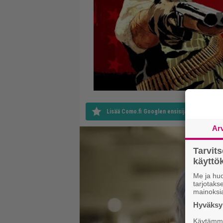
Lisää Como.fi Googlen ensisijaiseksi lähteek
Ar
Tarvit
käytt
Me ja huo
tarjotak
mainoksi
Hyväksym
Käytämme 