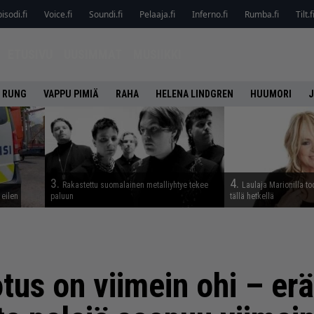
isodi.fi
Voice.fi
Soundi.fi
Pelaaja.fi
Inferno.fi
Rumba.fi
Tilt.f
ETUSIVU
UUSIMMAT
MUSIIKKI
 RUNG
VAPPU PIMIÄ
RAHA
HELENA LINDGREN
HUUMORI
J
3.
4.
Rakastettu suomalainen metalliyhtye tekee
Laulaja Marionilla to
 eilen
paluun
tällä hetkellä
us on viimein ohi – erä