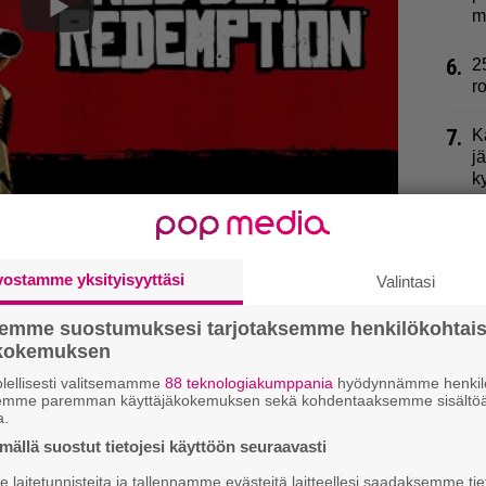
m
6.
2
r
7.
K
j
k
8.
P
si
9.
K
vostamme yksityisyyttäsi
Valintasi
l
semme suostumuksesi tarjotaksemme henkilökohtai
ökokemuksen
lellisesti valitsemamme
88 teknologiakumppania
hyödynnämme henkilö
semme paremman käyttäjäkokemuksen sekä kohdentaaksemme sisältöä
a.
ällä suostut tietojesi käyttöön seuraavasti
laitetunnisteita ja tallennamme evästeitä laitteellesi saadaksemme tie