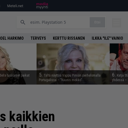
i
Meteli.net
Etsi
OEL HARKIMO
TERVEYS
KERTTU RISSANEN
ILKKA "ILE" VAINIO
5.
6.
della tuskaiset paikat
Tältä näyttää Vappu Pimiän perhelomalla
Katja S
Portugalissa – ”Kaunis mekko”
yhdessä – 
s kaikkien