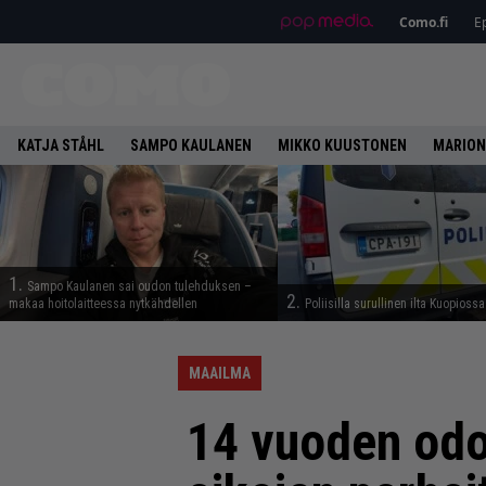
Como.fi
Ep
KATJA STÅHL
SAMPO KAULANEN
MIKKO KUUSTONEN
MARION
1.
Sampo Kaulanen sai oudon tulehduksen –
2.
makaa hoitolaitteessa nytkähdellen
Poliisilla surullinen ilta Kuopiossa
MAAILMA
14 vuoden odot