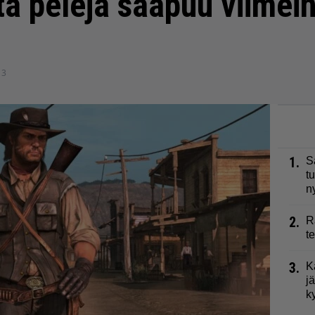
ta pelejä saapuu viimein
13
1.
S
t
n
2.
R
t
3.
K
j
k