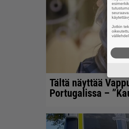
esimerkiks
tutustuma
seuraaval
käytettäv
Jotkin te
oikeutett
välilehdel
Tältä näyttää Vapp
Portugalissa – ”K