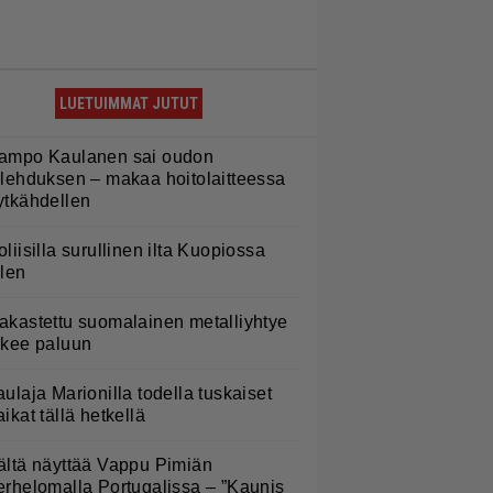
LUETUIMMAT JUTUT
ampo Kaulanen sai oudon
ulehduksen – makaa hoitolaitteessa
ytkähdellen
oliisilla surullinen ilta Kuopiossa
ilen
akastettu suomalainen metalliyhtye
ekee paluun
aulaja Marionilla todella tuskaiset
aikat tällä hetkellä
ältä näyttää Vappu Pimiän
erhelomalla Portugalissa – ”Kaunis