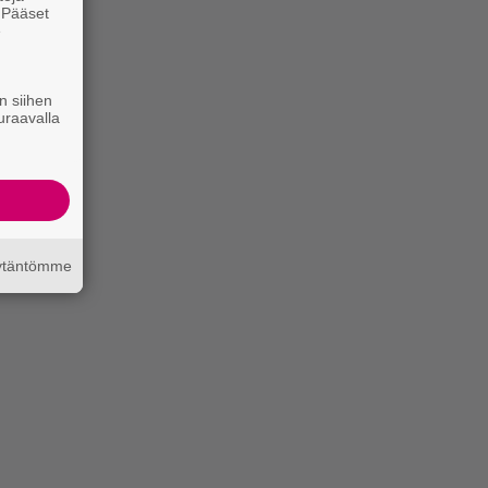
. Pääset
e
n siihen
uraavalla
äytäntömme