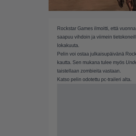
Rockstar Games ilmoitti, että vuonna 2
saapuu vihdoin ja viimein tietokoneil
lokakuuta.
Pelin voi ostaa julkaisupäivänä Roc
kautta. Sen mukana tulee myös
Unde
taistellaan zombieita vastaan.
Katso pelin odotettu pc-traileri alta.