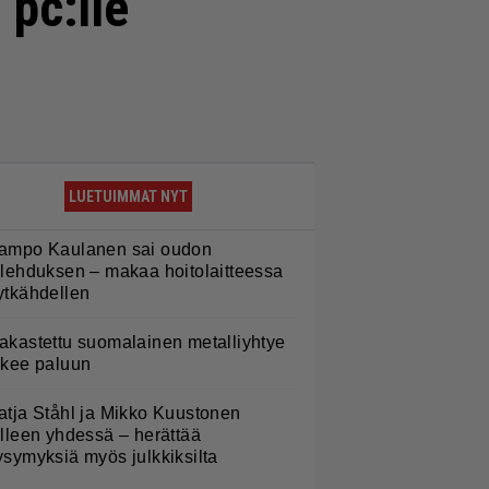
 pc:lle
LUETUIMMAT NYT
ampo Kaulanen sai oudon
ulehduksen – makaa hoitolaitteessa
ytkähdellen
akastettu suomalainen metalliyhtye
ekee paluun
atja Ståhl ja Mikko Kuustonen
älleen yhdessä – herättää
ysymyksiä myös julkkiksilta