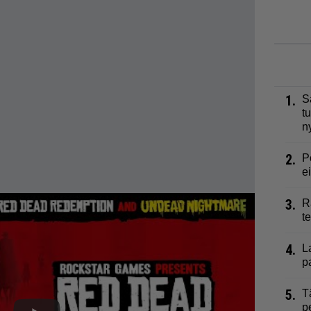
1.
S
t
n
2.
P
e
3.
R
t
4.
L
p
5.
T
p