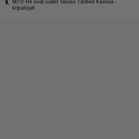
9.
MTV: He ovat uudet Tanssii Tähtien Kanssa -
kilpailijat!