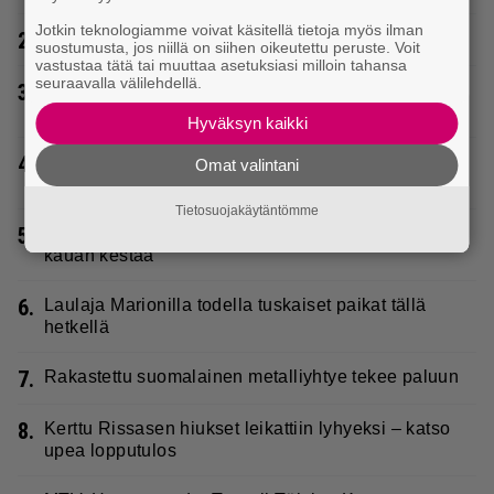
Jotkin teknologiamme voivat käsitellä tietoja myös ilman
2.
Poliisilla surullinen ilta Kuopiossa eilen
suostumusta, jos niillä on siihen oikeutettu peruste. Voit
vastustaa tätä tai muuttaa asetuksiasi milloin tahansa
seuraavalla välilehdellä.
3.
Sampo Kaulanen sai oudon tulehduksen – makaa
hoitolaitteessa nytkähdellen
Hyväksyn kaikki
4.
Katja Ståhl ja Mikko Kuustonen jälleen yhdessä –
Omat valintani
herättää kysymyksiä myös julkkiksilta
Tietosuojakäytäntömme
5.
Poliisilla tehovalvonta – tästä kysymys ja näin
kauan kestää
6.
Laulaja Marionilla todella tuskaiset paikat tällä
hetkellä
7.
Rakastettu suomalainen metalliyhtye tekee paluun
8.
Kerttu Rissasen hiukset leikattiin lyhyeksi – katso
upea lopputulos