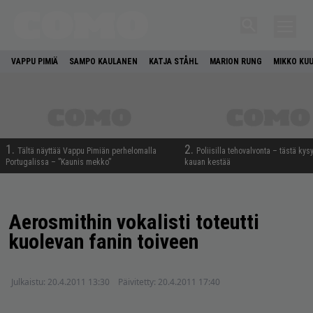
VAPPU PIMIÄ
SAMPO KAULANEN
KATJA STÅHL
MARION RUNG
MIKKO KU
1.
2.
Tältä näyttää Vappu Pimiän perhelomalla
Poliisilla tehovalvonta – tästä kys
Portugalissa – ”Kaunis mekko”
kauan kestää
Aerosmithin vokalisti toteutti
kuolevan fanin toiveen
Julkaistu:
20.4.2011 13:30
Päivitetty:
20.4.2011 17:40