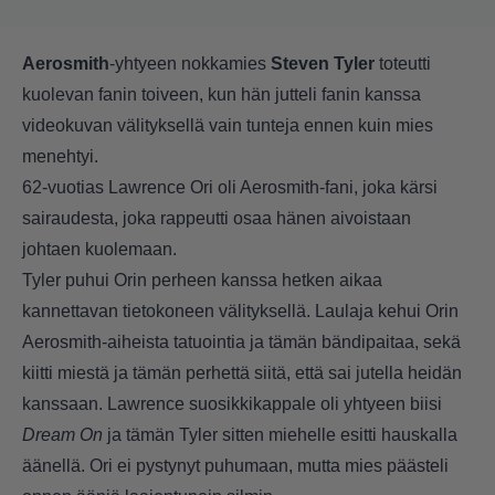
Aerosmith
-yhtyeen nokkamies
Steven Tyler
toteutti
kuolevan fanin toiveen, kun hän jutteli fanin kanssa
videokuvan välityksellä vain tunteja ennen kuin mies
menehtyi.
62-vuotias Lawrence Ori oli Aerosmith-fani, joka kärsi
sairaudesta, joka rappeutti osaa hänen aivoistaan
johtaen kuolemaan.
Tyler puhui Orin perheen kanssa hetken aikaa
kannettavan tietokoneen välityksellä. Laulaja kehui Orin
Aerosmith-aiheista tatuointia ja tämän bändipaitaa, sekä
kiitti miestä ja tämän perhettä siitä, että sai jutella heidän
kanssaan. Lawrence suosikkikappale oli yhtyeen biisi
Dream On
ja tämän Tyler sitten miehelle esitti hauskalla
äänellä. Ori ei pystynyt puhumaan, mutta mies päästeli