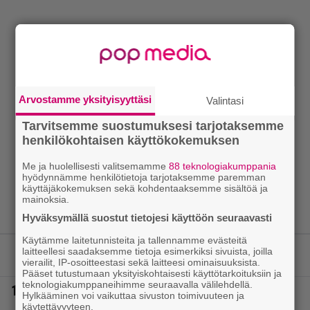
Arvostamme yksityisyyttäsi
Valintasi
Tarvitsemme suostumuksesi tarjotaksemme
henkilökohtaisen käyttökokemuksen
Me ja huolellisesti valitsemamme
88 teknologiakumppania
hyödynnämme henkilötietoja tarjotaksemme paremman
käyttäjäkokemuksen sekä kohdentaaksemme sisältöä ja
mainoksia.
Hyväksymällä suostut tietojesi käyttöön seuraavasti
Käytämme laitetunnisteita ja tallennamme evästeitä
laitteellesi saadaksemme tietoja esimerkiksi sivuista, joilla
LUETUIMMAT JUTUT
vierailit, IP-osoitteestasi sekä laitteesi ominaisuuksista.
Pääset tutustumaan yksityiskohtaisesti käyttötarkoituksiin ja
teknologiakumppaneihimme seuraavalla välilehdellä.
1.
Tältä näyttää Vappu Pimiän perhelomalla
Hylkääminen voi vaikuttaa sivuston toimivuuteen ja
Portugalissa – ”Kaunis mekko”
käytettävyyteen.