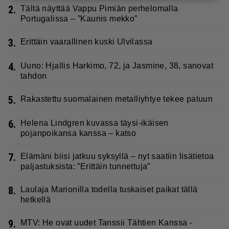
2.
Tältä näyttää Vappu Pimiän perhelomalla
Portugalissa – ”Kaunis mekko”
3.
Erittäin vaarallinen kuski Ulvilassa
4.
Uuno: Hjallis Harkimo, 72, ja Jasmine, 38, sanovat
tahdon
5.
Rakastettu suomalainen metalliyhtye tekee paluun
6.
Helena Lindgren kuvassa täysi-ikäisen
pojanpoikansa kanssa – katso
7.
Elämäni biisi jatkuu syksyllä – nyt saatiin lisätietoa
paljastuksista: ”Erittäin tunnettuja”
8.
Laulaja Marionilla todella tuskaiset paikat tällä
hetkellä
9.
MTV: He ovat uudet Tanssii Tähtien Kanssa -