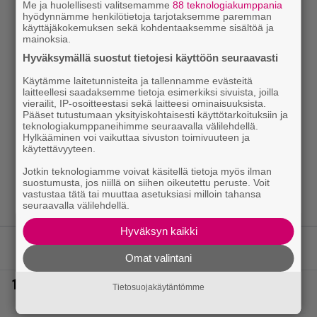
Me ja huolellisesti valitsemamme
88 teknologiakumppania
hyödynnämme henkilötietoja tarjotaksemme paremman
käyttäjäkokemuksen sekä kohdentaaksemme sisältöä ja
mainoksia.
Hyväksymällä suostut tietojesi käyttöön seuraavasti
Käytämme laitetunnisteita ja tallennamme evästeitä
laitteellesi saadaksemme tietoja esimerkiksi sivuista, joilla
vierailit, IP-osoitteestasi sekä laitteesi ominaisuuksista.
Pääset tutustumaan yksityiskohtaisesti käyttötarkoituksiin ja
teknologiakumppaneihimme seuraavalla välilehdellä.
Hylkääminen voi vaikuttaa sivuston toimivuuteen ja
käytettävyyteen.
Jotkin teknologiamme voivat käsitellä tietoja myös ilman
suostumusta, jos niillä on siihen oikeutettu peruste. Voit
vastustaa tätä tai muuttaa asetuksiasi milloin tahansa
seuraavalla välilehdellä.
Hyväksyn kaikki
LUETUIMMAT JUTUT
Omat valintani
1.
Poliisilla tehovalvonta – tästä kysymys ja näin
Tietosuojakäytäntömme
kauan kestää