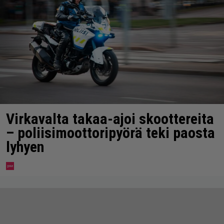
Virkavalta takaa-ajoi skoottereita
– poliisimoottoripyörä teki paosta
lyhyen