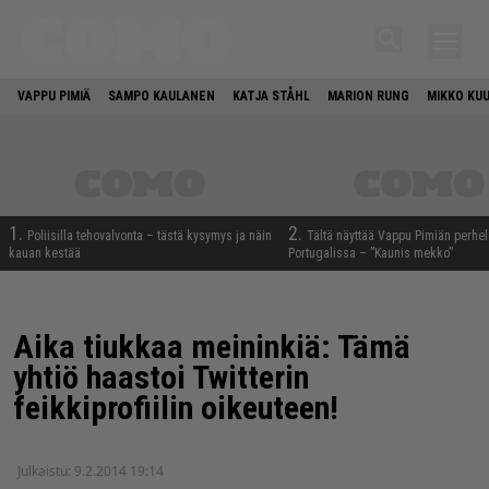
VAPPU PIMIÄ
SAMPO KAULANEN
KATJA STÅHL
MARION RUNG
MIKKO KU
1.
2.
Poliisilla tehovalvonta – tästä kysymys ja näin
Tältä näyttää Vappu Pimiän perhe
kauan kestää
Portugalissa – ”Kaunis mekko”
Aika tiukkaa meininkiä: Tämä
yhtiö haastoi Twitterin
feikkiprofiilin oikeuteen!
Julkaistu:
9.2.2014 19:14