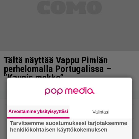
Tältä näyttää Vappu Pimiän
perhelomalla Portugalissa –
”Kaunis mekko”
Arvostamme yksityisyyttäsi
Valintasi
Tarvitsemme suostumuksesi tarjotaksemme
henkilökohtaisen käyttökokemuksen