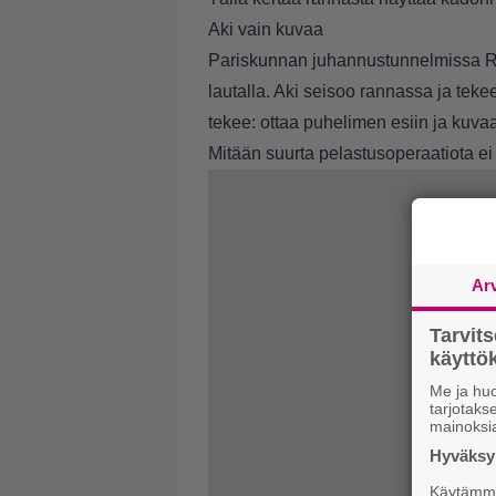
Aki vain kuvaa
Pariskunnan juhannustunnelmissa Rita
lautalla. Aki seisoo rannassa ja teke
tekee: ottaa puhelimen esiin ja kuvaa
Mitään suurta pelastusoperaatiota ei k
Ar
Tarvit
käytt
Me ja huo
tarjotak
mainoksi
Hyväksym
Käytämme 