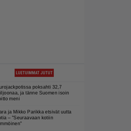
LUETUIMMAT JUTUT
urojackpotissa poksahti 32,7
iljoonaa, ja tänne Suomen isoin
oitto meni
ara ja Mikko Parikka etsivät uutta
otia – ”Seuraavaan kotiin
ämmöinen”