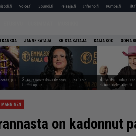
isodi.fi
Voice.fi
Soundi.fi
Pelaaja.fi
Inferno.fi
Rumba.fi
Tilt.f
ETUSIVU
UUSIMMAT
MUSIIKKI
N KANSSA
JANNE KATAJA
KRISTA KATAJA
KAIJA KOO
SOFIA B
3.
4.
joonaa, ja
Kaija Koolta ikävä ilmoitus – Juha Tapio
Seiska: Laulaja Frede
kiirehti apuun
oli taas kielen käyttöä
A MANNINEN
rannasta on kadonnut pa