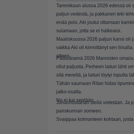
Tammikuun alussa 2026 edessä oli s
paljun vedestä, ja pakkanen teki teht
enää pois. Aki joutui ottamaan kami
sulamaan, jotta se ei halkeaisi.
Maaliskuussa 2026 paljun kansi oli jä
vaikka Aki oli kiinnittänyt sen liinall
otteen.
Pääsiäisenä 2026 Mannisten omaisuus o
ollut paljusta. Perheen laituri lähti o
sitä mereltä, ja laituri löytyi lopulta 
Tähän saumaan Ritan hidas lipuminen
jatko-osalta.
No ei kai sentään.
Juhannustahan siellä vietetään. Ja jo
pariskunnan someen.
Svaippaa kolmanteen kohtaan, josta 