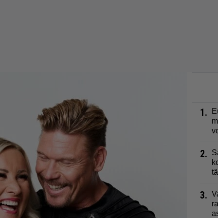
1.
E
m
v
2.
S
k
t
3.
V
r
a