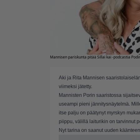
Mannisen pariskunta pitää Sillai kai -podcastia Pod
Aki ja Rita Mannisen saaristolaiselä
viimeksi jätetty.
Mannisten Porin saaristossa sijaits
useampi pieni jännitysnäytelmä. Millo
itse palju on päätynyt myrskyn mukan
piippu, välillä laiturikin on tarvinnut
Nyt tarina on saanut uuden käänteen