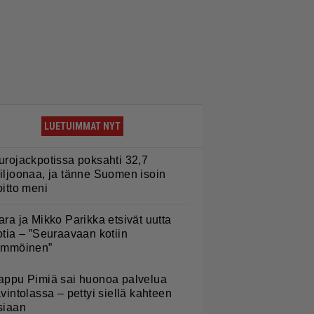
LUETUIMMAT NYT
urojackpotissa poksahti 32,7
iljoonaa, ja tänne Suomen isoin
oitto meni
ara ja Mikko Parikka etsivät uutta
otia – ”Seuraavaan kotiin
ämmöinen”
appu Pimiä sai huonoa palvelua
avintolassa – pettyi siellä kahteen
siaan