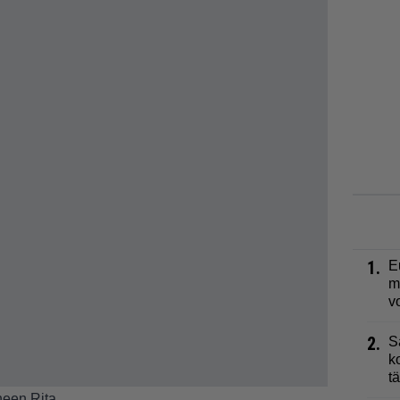
1.
E
m
v
2.
S
k
t
neen Rita.