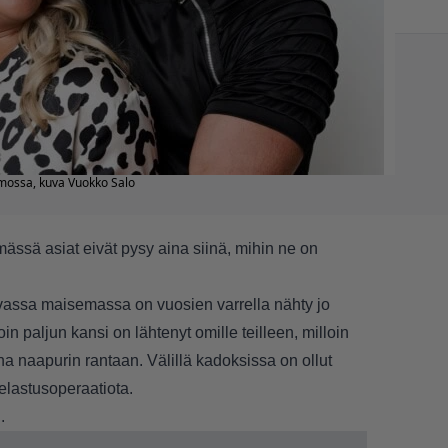
imossa, kuva Vuokko Salo
mässä asiat eivät pysy aina siinä, mihin ne on
evassa maisemassa on vuosien varrella nähty jo
in paljun kansi on lähtenyt omille teilleen, milloin
a naapurin rantaan. Välillä kadoksissa on ollut
 pelastusoperaatiota.
.