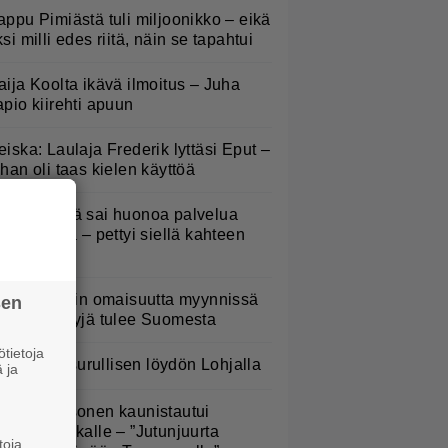
appu Pimiästä tuli miljoonikko – eikä
ksi milli edes riitä, näin se tapahtui
aija Koolta ikävä ilmoitus – Juha
apio kiirehti apuun
eiska: Laulaja Frederik lyttäsi Eput –
ohan oli taas kielen käyttöä
appu Pimiä sai huonoa palvelua
avintolassa – pettyi siellä kahteen
siaan
ofia Belórfin omaisuutta myynnissä
sen
 jälleenmyyjä tulee Suomesta
tietoja
oliisi teki surullisen löydön Lohjalla
 ja
eikki Paasonen kaunistautui
ppujen keikalle – ”Jutunjuurta
toja