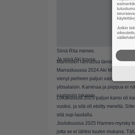
esimerkiks
tutustuma
seuraaval
käytettäv
Jotkin te
oikeutett
välilehdel
Siinä Rita menee.
Ja siinä Aki kuvaa.
Mannisten rannassa tämä ei ole aiva
Marraskuussa 2024 Aki Manninen kerto
vienyt perheen paljun vastapäiselle r
ylösalaisin. Kaminaa ja piippua ei näk
saataisiin takaisin.
Lokakuussa 2025 paljun kansi oli kad
vuoksi, ja sitä oli etsitty mereltä. Si
sitä sup-laudalla.
Joulukuussa 2025 Hannes-myrsky toi u
jotta se ei lähtisi tuulen mukana. Täl