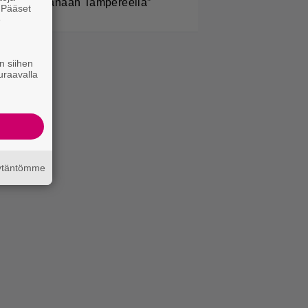
ikaiseksi tänään Tampereella”
. Pääset
e
n siihen
uraavalla
äytäntömme