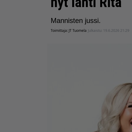
nyt lähti Rita
Mannisten jussi.
Toimittaja:
JT Tuomela
Julkaistu:
19.6.2026 21:29