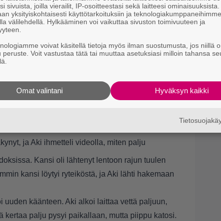
a
i sivuista, joilla vierailit, IP-osoitteestasi sekä laitteesi ominaisuuksista
an yksityiskohtaisesti käyttötarkoituksiin ja teknologiakumppaneihimm
la välilehdellä. Hylkääminen voi vaikuttaa sivuston toimivuuteen ja
yyteen.
knologiamme voivat käsitellä tietoja myös ilman suostumusta, jos niillä o
u peruste. Voit vastustaa tätä tai muuttaa asetuksiasi milloin tahansa se
lä.
Omat valintani
Hyväksyn kaikki
n ensimmäinen kerta, kun meri ottaa osansa.
i Instagramin tarinat-osiossa, että myrskytuuli oli
Tietosuojak
annalle. Palju oli päätynyt naapurin rantaan
ynyt, ja Aki ihmetteli videolla, miten palju
oksissa. Kansi oli lähtenyt lentoon rajun tuulen
ttemmin kansi löytyi ryteiköstä, ja Aki lähti hakemaan
uden käänteen. Aki alkoi laittaa vettä paljuun,
lä kertaa palju pysyi paikallaan, mutta piippu katosi.