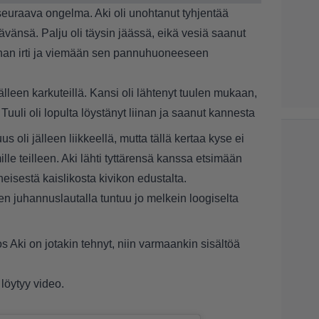
euraava ongelma. Aki oli unohtanut tyhjentää
ävänsä. Palju oli täysin jäässä, eikä vesiä saanut
inan irti ja viemään sen pannuhuoneeseen
lleen karkuteillä. Kansi oli lähtenyt tuulen mukaan,
a. Tuuli oli lopulta löystänyt liinan ja saanut kannesta
li jälleen liikkeellä, mutta tällä kertaa kyse ei
mille teilleen. Aki lähti tyttärensä kanssa etsimään
läheisestä kaislikosta kivikon edustalta.
 juhannuslautalla tuntuu jo melkein loogiselta
s Aki on jotakin tehnyt, niin varmaankin sisältöä
löytyy video.