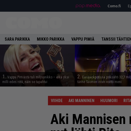
Como.fi
Ep
SARA PARIKKA
MIKKO PARIKKA
VAPPU PIMIÄ
TANSSII TÄHTIE
1.
2.
Vappu Pimiästä tuli miljoonikko – eikä yksi
Eurojackpotissa poksahti 32,7 mil
milli edes riitä, näin se tapahtui
tänne Suomen isoin voitto meni
VIIHDE
AKI MANNINEN
HUUMORI
RIT
Aki Mannisen 