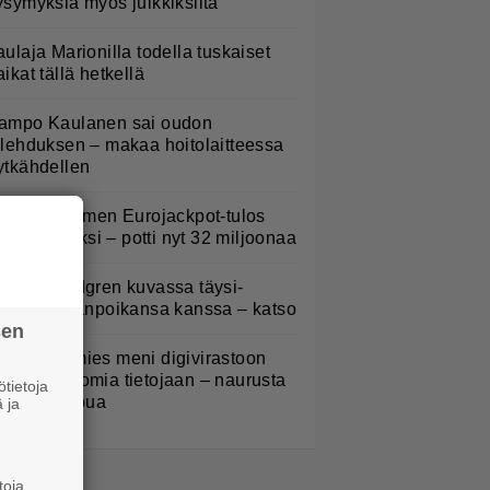
ysymyksiä myös julkkiksilta
aulaja Marionilla todella tuskaiset
aikat tällä hetkellä
ampo Kaulanen sai oudon
ulehduksen – makaa hoitolaitteessa
ytkähdellen
iistain Suomen Eurojackpot-tulos
eti hiljaiseksi – potti nyt 32 miljoonaa
elena Lindgren kuvassa täysi-
käisen pojanpoikansa kanssa – katso
sen
uomalaismies meni digivirastoon
atsomaan omia tietojaan – naurusta
tietoja
i tullut loppua
 ja
toja