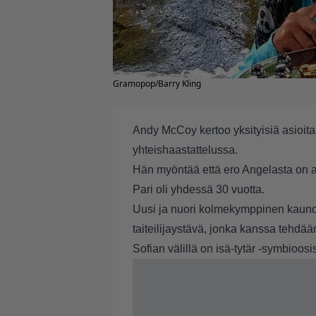
Gramopop/Barry Kling
Andy McCoy kertoo yksityisiä asioit
yhteishaastattelussa.
Hän myöntää että ero Angelasta on ai
Pari oli yhdessä 30 vuotta.
Uusi ja nuori kolmekymppinen kaunot
taiteilijaystävä, jonka kanssa tehdä
Sofian välillä on isä-tytär -symbioosis