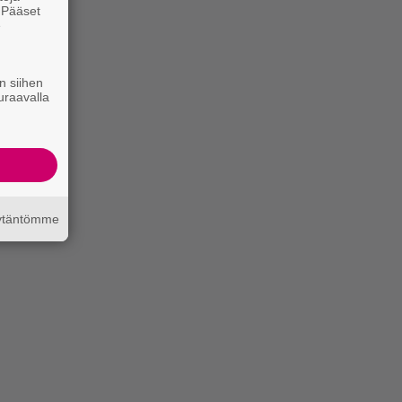
. Pääset
e
n siihen
uraavalla
äytäntömme