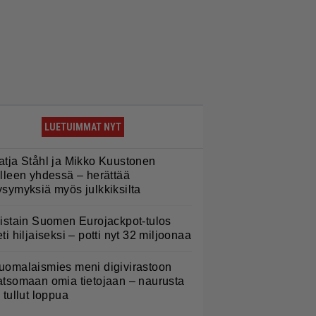
LUETUIMMAT NYT
atja Ståhl ja Mikko Kuustonen
älleen yhdessä – herättää
ysymyksiä myös julkkiksilta
iistain Suomen Eurojackpot-tulos
eti hiljaiseksi – potti nyt 32 miljoonaa
uomalaismies meni digivirastoon
atsomaan omia tietojaan – naurusta
i tullut loppua