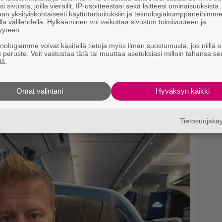
i sivuista, joilla vierailit, IP-osoitteestasi sekä laitteesi ominaisuuksista
an yksityiskohtaisesti käyttötarkoituksiin ja teknologiakumppaneihimm
la välilehdellä. Hylkääminen voi vaikuttaa sivuston toimivuuteen ja
yyteen.
knologiamme voivat käsitellä tietoja myös ilman suostumusta, jos niillä o
kaa, sillä Andy on kaupunkilainen. Angela taas oli
u peruste. Voit vastustaa tätä tai muuttaa asetuksiasi milloin tahansa se
lä.
lämää. Jos rakastat ihmistä, annat sille vapauden
Omat valintani
Hyväksyn kaikki
ssa – come on! Tuli kokeiltua!
si
Tietosuojak