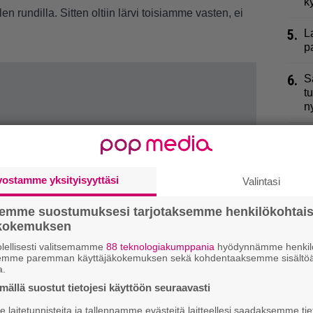
k
len rundilla. Sitten oltiin lärvi toisiamme vasten, ei
5.
L
p
6.
S
t
n
7.
T
v
vostamme yksityisyyttäsi
Valintasi
8.
H
i
semme suostumuksesi tarjotaksemme henkilökohtai
ökokemuksen
9.
S
k
lellisesti valitsemamme
88 teknologiakumppania
hyödynnämme henkilö
e
semme paremman käyttäjäkokemuksen sekä kohdentaaksemme sisältöä
a.
ällä suostut tietojesi käyttöön seuraavasti
laitetunnisteita ja tallennamme evästeitä laitteellesi saadaksemme tie