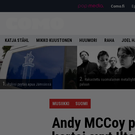
Como.fi
Ep
KATJA STÅHL
MIKKO KUUSTONEN
HUUMORI
RAHA
JOEL 
2.
Rakastettu suomalainen metalliyh
1.
Poliisi pyytää apua Jämsässä
paluun
MUSIIKKI
SUOMI
Andy MCCoy pal