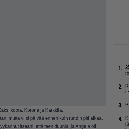
1.
2
r
2.
R
t
3.
P
Kaksi koota. Korona ja Karkkila.
4.
än, mutta viisi päivää ennen kuin rundin piti alkaa,
K
j
psyykannut itseäni, että teen duunia, ja Angela oli