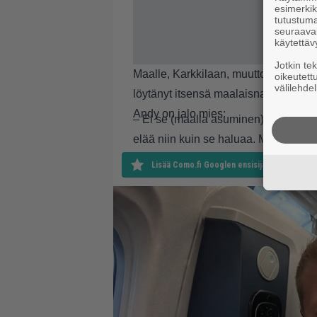
esimerkiks
tutustuma
seuraaval
käytettäv
Jotkin te
Maalle, Karkkilaan, muutto lisäsi tus
oikeutett
välilehdel
löytänyt itsensä maalaisnaisen.
Andy on jalo mies:
– Ei se (maalla asuminen) ole mun e
elää niin kuin se haluaa. Mä Karkkila
Lisää Como.fi Googlen ensisijaiseksi lähteek