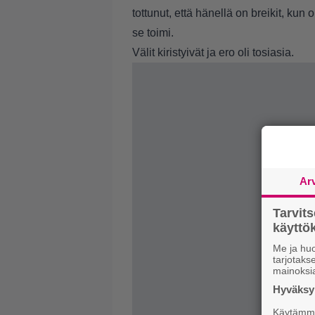
tottunut, että hänellä on breikit, kun o
se toimi.
Välit kiristyivät ja ero oli tosiasia.
Ar
Tarvit
käytt
Me ja huo
tarjotak
mainoksi
Hyväksym
Käytämme 