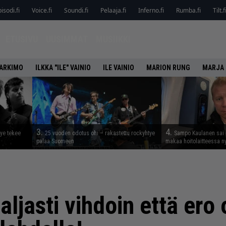
isodi.fi
Voice.fi
Soundi.fi
Pelaaja.fi
Inferno.fi
Rumba.fi
Tilt.f
ETUSIVU
UUSIMMAT
MUSIIKKI
HARKIMO
ILKKA "ILE" VAINIO
ILE VAINIO
MARION RUNG
MARJA 
3.
4.
tye tekee
25 vuoden odotus ohi – rakastettu rockyhtye
Sampo Kaulanen sai
palaa Suomeen
makaa hoitolaitteessa n
jasti vihdoin että ero 