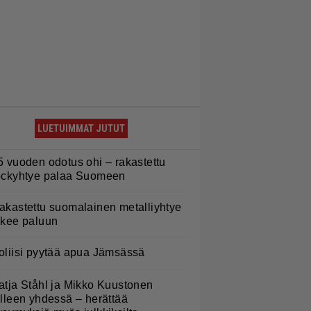
LUETUIMMAT JUTUT
5 vuoden odotus ohi – rakastettu
ockyhtye palaa Suomeen
akastettu suomalainen metalliyhtye
ekee paluun
oliisi pyytää apua Jämsässä
atja Ståhl ja Mikko Kuustonen
älleen yhdessä – herättää