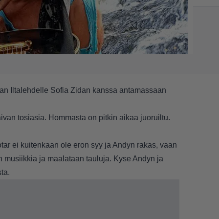
aan
Iltalehdelle
Sofia Zidan kanssa antamassaan
van tosiasia. Hommasta on pitkin aikaa juoruiltu.
ar ei kuitenkaan ole eron syy ja Andyn rakas, vaan
än musiikkia ja maalataan tauluja. Kyse Andyn ja
ta.