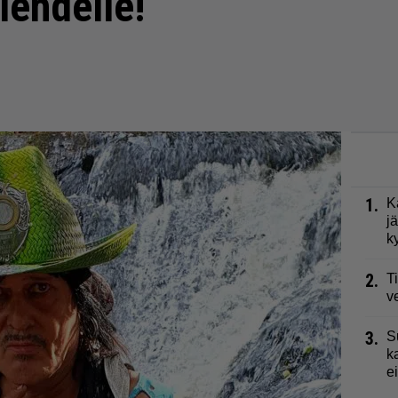
alehdelle!
1.
K
j
k
2.
T
v
3.
S
k
e