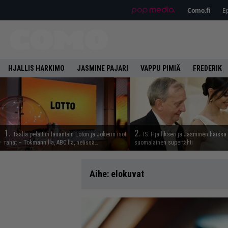
Como.fi
Ep
HJALLIS HARKIMO
JASMINE PAJARI
VAPPU PIMIÄ
FREDERIK
1.
2.
Täällä pelattiin lauantain Loton ja Jokerin isot
IS: Hjalliksen ja Jasminen häissä
rahat – Tokmannilla, ABC:lla, netissä…
suomalainen supertähti
Aihe:
elokuvat