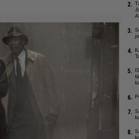
2.
T
J
A
3.
S
j
4.
K
T
5.
I
t
k
6.
P
7.
S
k
8.
S
k