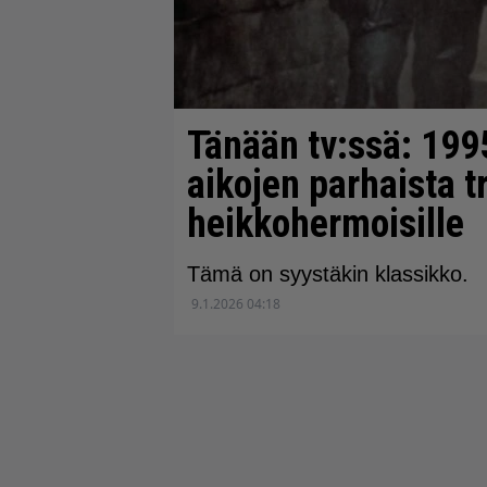
Tänään tv:ssä: 1995
aikojen parhaista tr
heikkohermoisille
Tämä on syystäkin klassikko.
9.1.2026 04:18