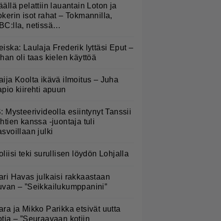
äällä pelattiin lauantain Loton ja
okerin isot rahat – Tokmannilla,
BC:lla, netissä…
eiska: Laulaja Frederik lyttäsi Eput –
ohan oli taas kielen käyttöä
aija Koolta ikävä ilmoitus – Juha
apio kiirehti apuun
S: Mysteerivideolla esiintynyt Tanssii
ähtien kanssa -juontaja tuli
asvoillaan julki
oliisi teki surullisen löydön Lohjalla
ari Havas julkaisi rakkaastaan
uvan – ”Seikkailukumppanini”
ara ja Mikko Parikka etsivät uutta
otia – ”Seuraavaan kotiin