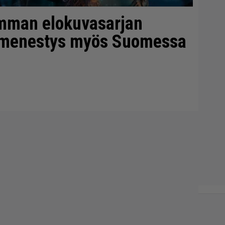
mman elokuvasarjan
timenestys myös Suomessa