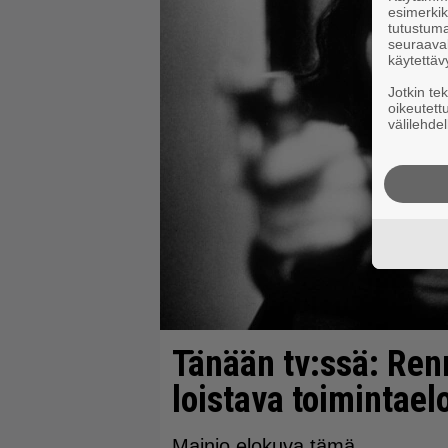
esimerkiks
tutustuma
seuraaval
käytettäv
Jotkin te
oikeutett
välilehdel
Tänään tv:ssä: Ren
loistava toimintae
Mainio elokuva tämä.