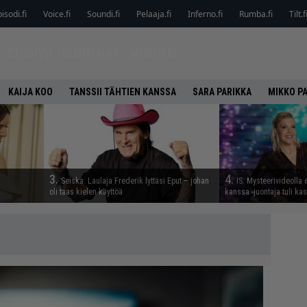
isodi.fi
Voice.fi
Soundi.fi
Pelaaja.fi
Inferno.fi
Rumba.fi
Tilt.f
ETUSIVU
UUSIMMAT
MUSIIKKI
KAIJA KOO
TANSSII TÄHTIEN KANSSA
SARA PARIKKA
MIKKO P
3.
4.
Seiska: Laulaja Frederik lyttäsi Eput – johan
IS: Mysteerivideolla e
oli taas kielen käyttöä
kanssa -juontaja tuli kas