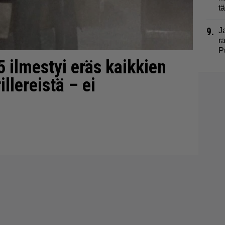
t
9.
J
r
P
 ilmestyi eräs kaikkien
illereistä – ei