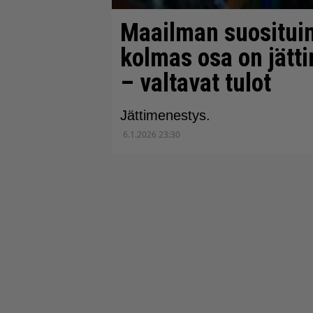
Maailman suositui
kolmas osa on jät
– valtavat tulot
Jättimenestys.
6.1.2026 23:30