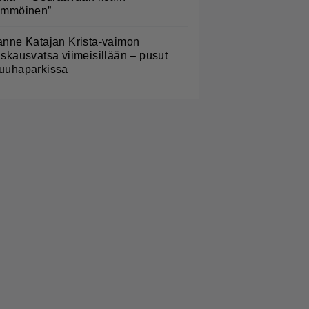
ämmöinen”
anne Katajan Krista-vaimon
askausvatsa viimeisillään – pusut
uuhaparkissa