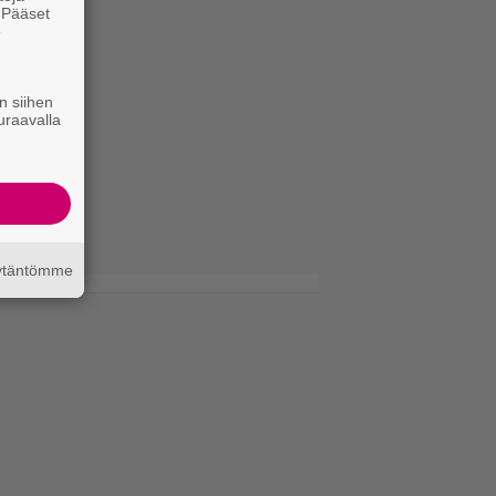
. Pääset
e
n siihen
uraavalla
äytäntömme