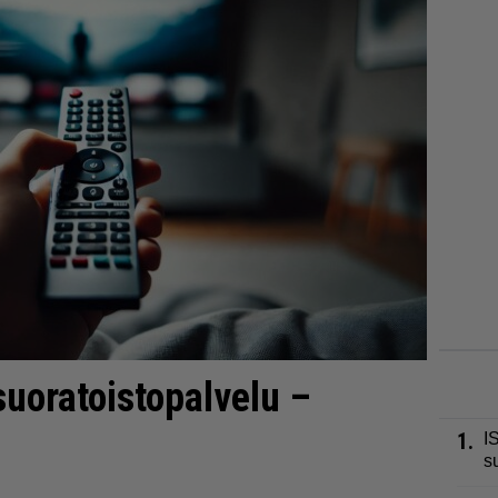
suoratoistopalvelu –
1.
I
s