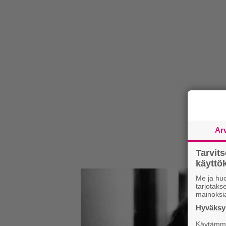
Ar
Tarvit
käytt
Me ja huo
tarjotak
mainoksi
Hyväksym
Käytämme 