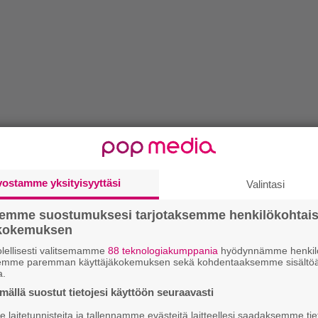
vostamme yksityisyyttäsi
Valintasi
semme suostumuksesi tarjotaksemme henkilökohtai
ökokemuksen
lellisesti valitsemamme
88 teknologiakumppania
hyödynnämme henkilö
semme paremman käyttäjäkokemuksen sekä kohdentaaksemme sisältöä
a.
ällä suostut tietojesi käyttöön seuraavasti
laitetunnisteita ja tallennamme evästeitä laitteellesi saadaksemme tie