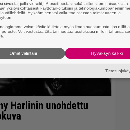
i sivuista, joilla vierailit, IP-osoitteestasi sekä laitteesi ominaisuuksista
an yksityiskohtaisesti käyttötarkoituksiin ja teknologiakumppaneihimm
la välilehdellä. Hylkääminen voi vaikuttaa sivuston toimivuuteen ja
yyteen.
knologiamme voivat käsitellä tietoja myös ilman suostumusta, jos niillä o
u peruste. Voit vastustaa tätä tai muuttaa asetuksiasi milloin tahansa se
lä.
Omat valintani
Hyväksyn kaikki
Tietosuojak
ny Harlinin unohdettu
lokuva