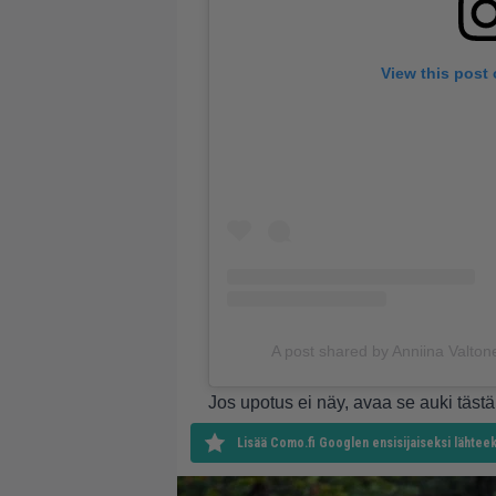
View this post
A post shared by Anniina Valto
Jos upotus ei näy, avaa se auki
tästä
Lisää Como.fi Googlen ensisijaiseksi lähteek