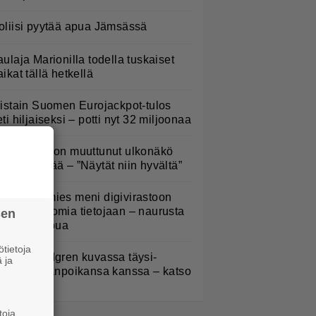
oliisi pyytää apua Jämsässä
aulaja Marionilla todella tuskaiset
aikat tällä hetkellä
iistain Suomen Eurojackpot-tulos
eti hiljaiseksi – potti nyt 32 miljoonaa
oel Harkimon muuttunut ulkonäkö
ämmästyttää – ”Näytät niin hyvältä”
uomalaismies meni digivirastoon
atsomaan omia tietojaan – naurusta
sen
i tullut loppua
tietoja
elena Lindgren kuvassa täysi-
 ja
käisen pojanpoikansa kanssa – katso
toja