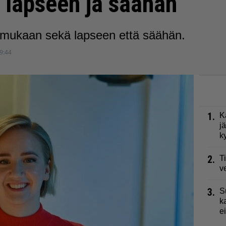
yy lapseen ja säähän
n mukaan sekä lapseen että säähän.
9:44
1.
K
j
k
2.
T
v
3.
S
k
e