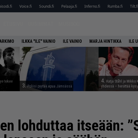
isodi.fi
Voice.fi
Soundi.fi
Pelaaja.fi
Inferno.fi
Rumba.fi
Tilt.f
ETUSIVU
UUSIMMAT
MUSIIKKI
HARKIMO
ILKKA "ILE" VAINIO
ILE VAINIO
MARJA HINTIKKA
ILE 
4.
tye tekee
Katja Ståhl ja Mikko 
3.
Poliisi pyytää apua Jämsässä
yhdessä – herättää kysy
en lohduttaa itseään: ”