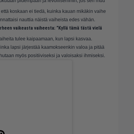
 Nukutaan pidempään ja levollisemmin, jos sen muu
, että koskaan ei tiedä, kuinka kauan mikäkin vaihe
nnattaisi nauttia näistä vaiheista edes vähän.
rheen vaikeasta vaiheesta: ”Kyllä tämä tästä vielä
aiheita tulee kaipaamaan, kun lapsi kasvaa.
uinka lapsi järjestää kaamokseenkin valoa ja pitää
taan myös positiiviseksi ja valoisaksi ihmiseksi.