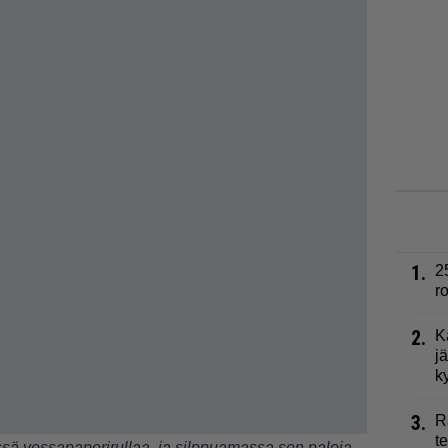
1.
2
r
2.
K
j
k
3.
R
t
sä vessapaperirullaa, ja silppuamassa sen paloja