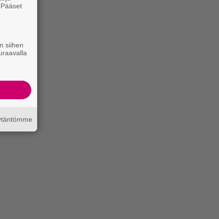
. Pääset
e
n siihen
uraavalla
äytäntömme