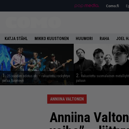
Como.fi
Ep
KATJA STÅHL
MIKKO KUUSTONEN
HUUMORI
RAHA
JOEL 
1.
2.
25 vuoden odotus ohi – rakastettu rockyhtye
Rakastettu suomalainen metalliyh
palaa Suomeen
paluun
ANNIINA VALTONEN
Anniina Valton