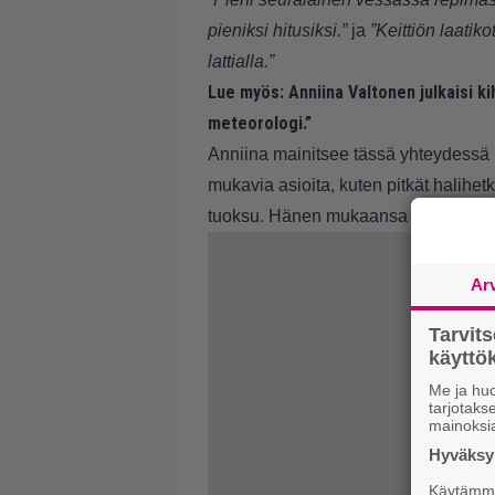
pieniksi hitusiksi.”
ja
”Keittiön laatik
lattialla.”
Lue myös:
Anniina Valtonen julkaisi k
meteorologi.”
Anniina mainitsee tässä yhteydessä 
mukavia asioita, kuten pitkät halihet
tuoksu. Hänen mukaansa nämä kaikki o
Ar
Tarvit
käytt
Me ja huo
tarjotak
mainoksi
Hyväksym
Käytämme 