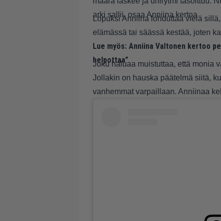
määrä laskee ja unirytmi tasoittuu.
arki sallii, osaa Anniina kertoa
Lopuksi Anniina lohduttaa vielä sillä
elämässä tai säässä kestää, joten ka
Lue myös:
Anniina Valtonen kertoo pe
helpottaa”
Joku haluaa muistuttaa, että monia v
Jollakin on hauska päätelmä siitä, k
vanhemmat varpaillaan. Anniinaa kehu