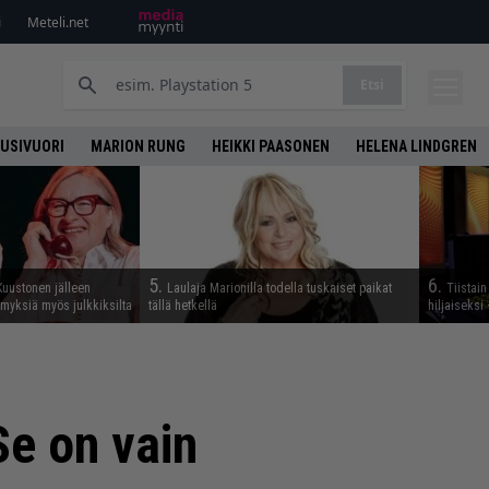
i
Meteli.net
Etsi
UUSIVUORI
MARION RUNG
HEIKKI PAASONEN
HELENA LINDGREN
5.
6.
Kuustonen jälleen
Laulaja Marionilla todella tuskaiset paikat
Tiistai
myksiä myös julkkiksilta
tällä hetkellä
hiljaiseksi 
Se on vain