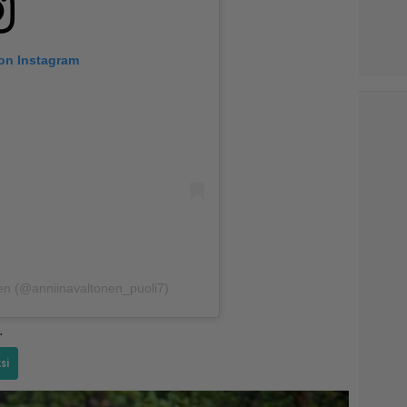
 on Instagram
nen (@anniinavaltonen_puoli7)
.
si