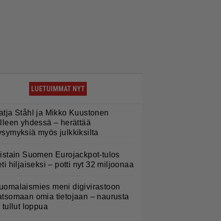
LUETUIMMAT NYT
atja Ståhl ja Mikko Kuustonen
älleen yhdessä – herättää
ysymyksiä myös julkkiksilta
iistain Suomen Eurojackpot-tulos
eti hiljaiseksi – potti nyt 32 miljoonaa
uomalaismies meni digivirastoon
atsomaan omia tietojaan – naurusta
i tullut loppua