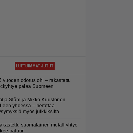
LUETUIMMAT JUTUT
5 vuoden odotus ohi – rakastettu
ockyhtye palaa Suomeen
atja Ståhl ja Mikko Kuustonen
älleen yhdessä – herättää
ysymyksiä myös julkkiksilta
akastettu suomalainen metalliyhtye
ekee paluun