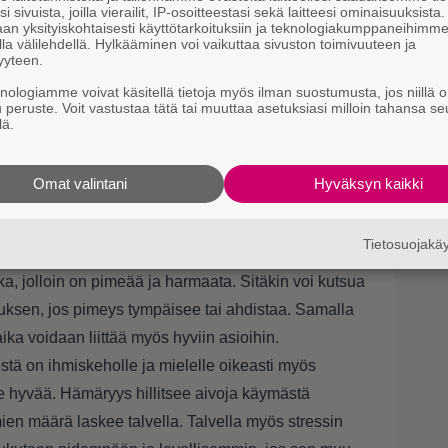
i sivuista, joilla vierailit, IP-osoitteestasi sekä laitteesi ominaisuuksista
an yksityiskohtaisesti käyttötarkoituksiin ja teknologiakumppaneihimm
la välilehdellä. Hylkääminen voi vaikuttaa sivuston toimivuuteen ja
yyteen.
knologiamme voivat käsitellä tietoja myös ilman suostumusta, jos niillä o
u peruste. Voit vastustaa tätä tai muuttaa asetuksiasi milloin tahansa se
lä.
Omat valintani
Hyväksyn kaikki
amalla myös säähän ja kurjaan vuodenaikaan
Tietosuojak
 aiheeseen liittyen mieleen myös sää tai
, jolloin on pimeää ja harmaata. Sitäkin voi kutsua
tuksen, jos pimeys tympäisee tai ahdistaa. Samalla
ika voidaan liittää myös hyviin asioihin.
destä on ihmiskeholle ja mielelle oikeasti myös
e hyvää. Hämäryys hillitsee aivoja käymästä
ien määrä laskee talvella. Talvella myös stressin