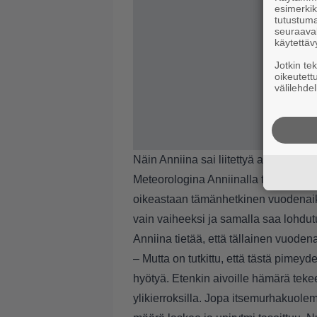
esimerkiks
tutustuma
seuraaval
käytettäv
Jotkin te
oikeutett
välilehdel
Näin Anniina sai liitettyä aiheen s
Meteorologina Anniinalla tuli samaan
oikeastaan tämänhetkinen vuodenaika
vain vaiheeksi ja samalla saa lohdu
Anniina tietää, että tällainen vuodena
– Mutta on tutkittu, että tästä pimey
hyötyä. Etenkin aivoille hämärä teke
ylikierroksilla. Jopa itsemurhakuolem