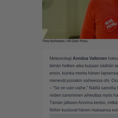
Timo Korhonen / All Over Press
Meteorologi
Anniina Valtonen
hoksa
tämän hetken aika kurjaan säähän t
ensin, kuinka monta hänen lapsensa 
menevät jossakin vaiheessa ohi. Osa
– ”Se on vain vaihe.” Näillä sanoilla
niiden sanominen aiheuttaa myös haik
Tämän jälkeen Anniina kertoo, mitkä
Niihin kuuluvat hänen mukaansa esi