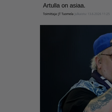
Artulla on asiaa.
Toimittaja:
JT Tuomela
Julkaistu:
13.6.2026 11:25