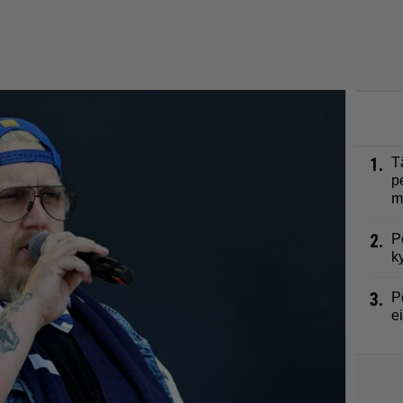
1.
T
p
m
2.
P
k
3.
P
e