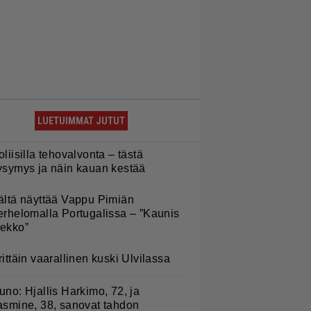
LUETUIMMAT JUTUT
oliisilla tehovalvonta – tästä
ysymys ja näin kauan kestää
ältä näyttää Vappu Pimiän
erhelomalla Portugalissa – ”Kaunis
ekko”
rittäin vaarallinen kuski Ulvilassa
uno: Hjallis Harkimo, 72, ja
asmine, 38, sanovat tahdon