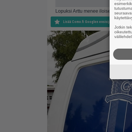
esimerkiks
tutustuma
Lopuksi Arttu menee iloisempiin asioi
seuraaval
käytettäv
Lisää Como.fi Googlen ensisijaiseksi lähteek
Jotkin te
oikeutett
välilehdel