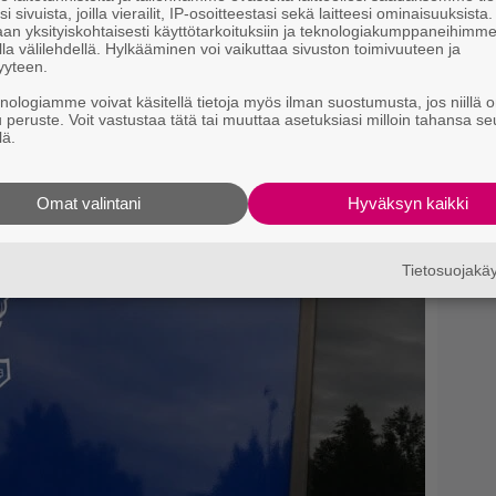
i sivuista, joilla vierailit, IP-osoitteestasi sekä laitteesi ominaisuuksista
an yksityiskohtaisesti käyttötarkoituksiin ja teknologiakumppaneihimm
hin ja toivottaa kaikille hyvää keikkakesää.
la välilehdellä. Hylkääminen voi vaikuttaa sivuston toimivuuteen ja
yyteen.
si
knologiamme voivat käsitellä tietoja myös ilman suostumusta, jos niillä o
u peruste. Voit vastustaa tätä tai muuttaa asetuksiasi milloin tahansa se
lä.
Omat valintani
Hyväksyn kaikki
Tietosuojak