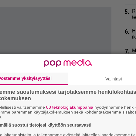
5.
R
t
6.
H
i
7.
M
K
8.
S
t
vostamme yksityisyyttäsi
Valintasi
n
semme suostumuksesi tarjotaksemme henkilökohtai
9.
L
ökokemuksen
p
lellisesti valitsemamme
88 teknologiakumppania
hyödynnämme henkilö
semme paremman käyttäjäkokemuksen sekä kohdentaaksemme sisältöä
a.
ällä suostut tietojesi käyttöön seuraavasti
laitetunnisteita ja tallennamme evästeitä laitteellesi saadaksemme tie