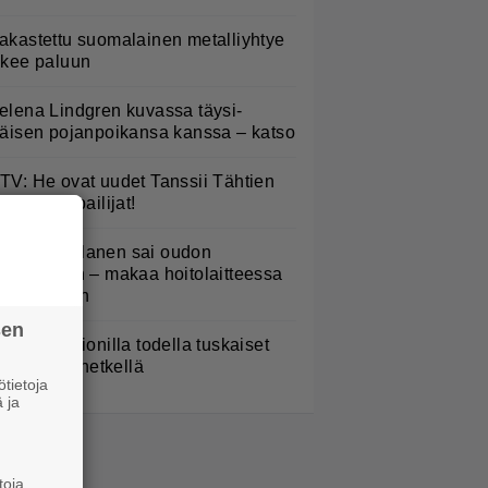
akastettu suomalainen metalliyhtye
ekee paluun
elena Lindgren kuvassa täysi-
käisen pojanpoikansa kanssa – katso
TV: He ovat uudet Tanssii Tähtien
anssa -kilpailijat!
ampo Kaulanen sai oudon
ulehduksen – makaa hoitolaitteessa
ytkähdellen
sen
aulaja Marionilla todella tuskaiset
aikat tällä hetkellä
tietoja
 ja
toja