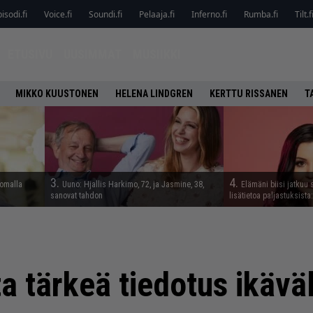
isodi.fi
Voice.fi
Soundi.fi
Pelaaja.fi
Inferno.fi
Rumba.fi
Tilt.f
ETUSIVU
UUSIMMAT
MUSIIKKI
MIKKO KUUSTONEN
HELENA LINDGREN
KERTTU RISSANEN
T
3.
4.
lomalla
Uuno: Hjallis Harkimo, 72, ja Jasmine, 38,
Elämäni biisi jatkuu 
sanovat tahdon
lisätietoa paljastuksista:
a tärkeä tiedotus ikäväl