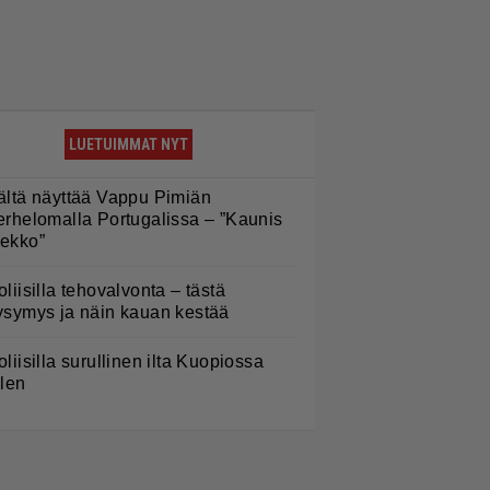
LUETUIMMAT NYT
ältä näyttää Vappu Pimiän
erhelomalla Portugalissa – ”Kaunis
ekko”
oliisilla tehovalvonta – tästä
ysymys ja näin kauan kestää
oliisilla surullinen ilta Kuopiossa
ilen