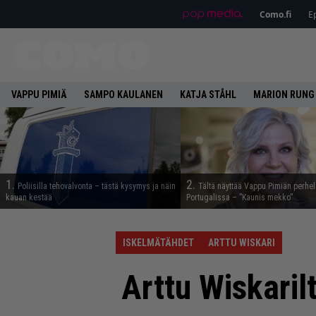
Como.fi
Ep
VAPPU PIMIÄ
SAMPO KAULANEN
KATJA STÅHL
MARION RUNG
1.
2.
Poliisilla tehovalvonta – tästä kysymys ja näin
Tältä näyttää Vappu Pimiän perhe
kauan kestää
Portugalissa – ”Kaunis mekko”
ISKELMÄTÄHDET
ARTTU WISKARI
Arttu Wiskarilt