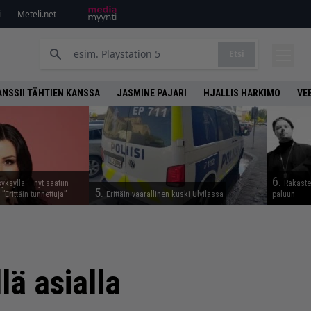
i
Meteli.net
Etsi
ANSSII TÄHTIEN KANSSA
JASMINE PAJARI
HJALLIS HARKIMO
VE
6.
syksyllä – nyt saatiin
Rakaste
5.
 ”Erittäin tunnettuja”
Erittäin vaarallinen kuski Ulvilassa
paluun
lä asialla