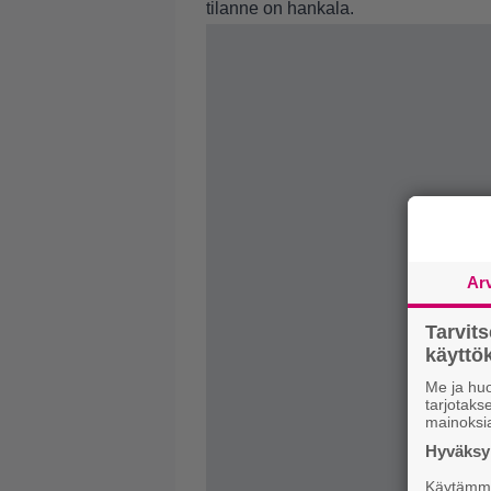
tilanne on hankala.
Ar
Tarvit
käytt
Me ja huo
tarjotak
mainoksi
Hyväksym
Käytämme 