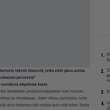
1.
P
k
lvotonta tekstiä ihmisistä, jotka eivät jaksa auttaa
2.
T
p
harvinaisen perseestä”
m
-suosikista vihjailevan kuvan
ä lähetettele yksityisviestejäkään kuin harvoin.
3.
E
fyrkkaa tai muutakaan. Joten olkaa varovaisia, noita
4.
U
niitä aina ilmiantaa sitä mukaa kuin niitä tulee. Mutta
J