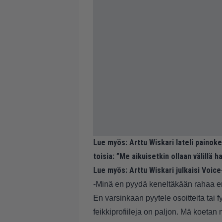
Lue myös:
Arttu Wiskari lateli painoke
toisia: ”Me aikuisetkin ollaan välillä 
Lue myös:
Arttu Wiskari julkaisi Voice
-Minä en pyydä keneltäkään rahaa enk
En varsinkaan pyytele osoitteita tai 
feikkiprofiileja on paljon. Mä koetan 