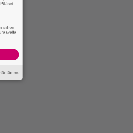
. Pääset
e
n siihen
uraavalla
äytäntömme