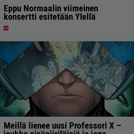
Eppu Normaalin viimeinen
konsertti esitetään Ylellä
Meillä lienee uusi Professori X –
joukko sisäpiiriläisiä ja jopa