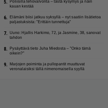
5.
Poliisilla tehovalvonta – tästä kysymys ja näin
kauan kestää
6.
Elämäni biisi jatkuu syksyllä – nyt saatiin lisätietoa
paljastuksista: ”Erittäin tunnettuja”
7.
Uuno: Hjallis Harkimo, 72, ja Jasmine, 38, sanovat
tahdon
8.
Pysäyttävä tieto Juha Miedosta – ”Onko tämä
oikein?”
9.
Marjojen poiminta ja pullopantit muuttuvat
veronalaisiksi tällä nimenomaisella syyllä