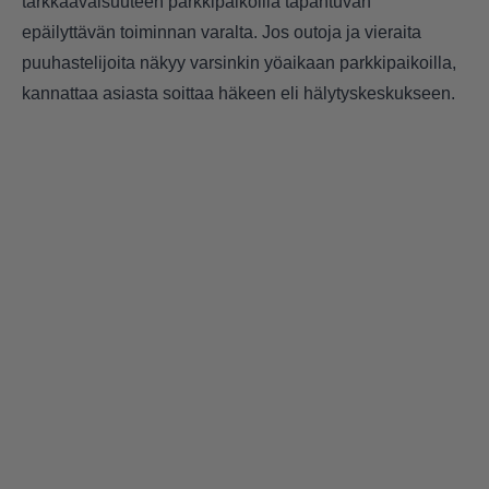
tarkkaavaisuuteen parkkipaikoilla tapahtuvan
epäilyttävän toiminnan varalta. Jos outoja ja vieraita
puuhastelijoita näkyy varsinkin yöaikaan parkkipaikoilla,
kannattaa asiasta soittaa häkeen eli hälytyskeskukseen.