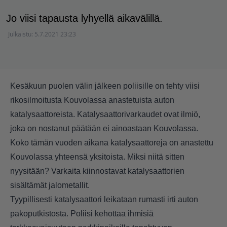
Jo viisi tapausta lyhyellä aikavälillä.
Julkaistu:
5.7.2021 23:23
Kesäkuun puolen välin jälkeen poliisille on tehty viisi
rikosilmoitusta Kouvolassa anastetuista auton
katalysaattoreista. Katalysaattorivarkaudet ovat ilmiö,
joka on nostanut päätään ei ainoastaan Kouvolassa.
Koko tämän vuoden aikana katalysaattoreja on anastettu
Kouvolassa yhteensä yksitoista. Miksi niitä sitten
nyysitään? Varkaita kiinnostavat katalysaattorien
sisältämät jalometallit.
Tyypillisesti katalysaattori leikataan rumasti irti auton
pakoputkistosta. Poliisi kehottaa ihmisiä