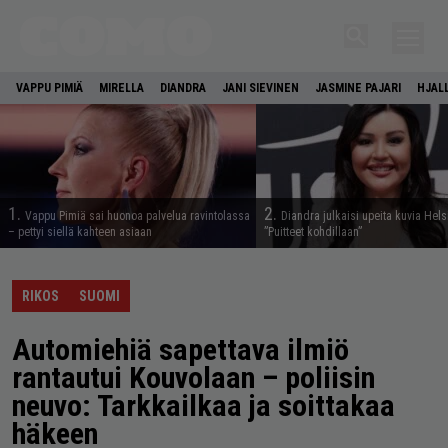
VAPPU PIMIÄ
MIRELLA
DIANDRA
JANI SIEVINEN
JASMINE PAJARI
HJAL
1.
2.
Vappu Pimiä sai huonoa palvelua ravintolassa
Diandra julkaisi upeita kuvia Hels
– pettyi siellä kahteen asiaan
”Puitteet kohdillaan”
RIKOS
SUOMI
Automiehiä sapettava ilmiö
rantautui Kouvolaan – poliisin
neuvo: Tarkkailkaa ja soittakaa
häkeen