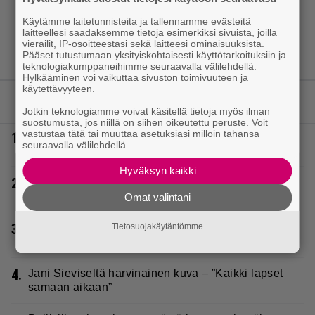
Käytämme laitetunnisteita ja tallennamme evästeitä
laitteellesi saadaksemme tietoja esimerkiksi sivuista, joilla
vierailit, IP-osoitteestasi sekä laitteesi ominaisuuksista.
Pääset tutustumaan yksityiskohtaisesti käyttötarkoituksiin ja
teknologiakumppaneihimme seuraavalla välilehdellä.
Hylkääminen voi vaikuttaa sivuston toimivuuteen ja
käytettävyyteen.
LUETUIMMAT JUTUT
Jotkin teknologiamme voivat käsitellä tietoja myös ilman
suostumusta, jos niillä on siihen oikeutettu peruste. Voit
vastustaa tätä tai muuttaa asetuksiasi milloin tahansa
1.
Vappu Pimiä sai huonoa palvelua ravintolassa –
seuraavalla välilehdellä.
pettyi siellä kahteen asiaan
Hyväksyn kaikki
2.
Laulaja Mirellan rantakuvat ovat täynnä lomaa,
aurinkoa ja iloa
Omat valintani
3.
Tietosuojakäytäntömme
Diandra julkaisi upeita kuvia Helsingistä – ”Puitteet
kohdillaan”
4.
Jani Sieviseltä harvinainen kuva – ”Kaikki lapset
samaan aikaan”