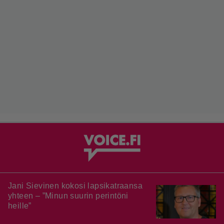
Jani Sievinen kokosi lapsikatraansa
yhteen – ”Minun suurin perintöni
heille”