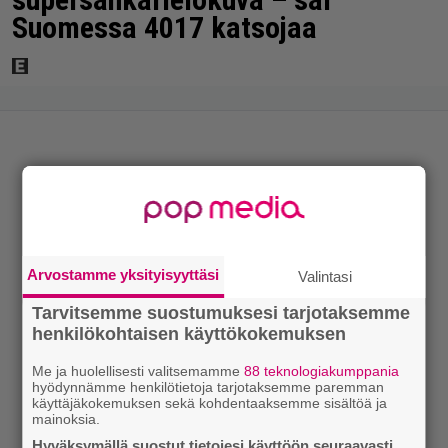
Suomessa 4017 katsojaa
Arvostamme yksityisyyttäsi
Valintasi
Tarvitsemme suostumuksesi tarjotaksemme
henkilökohtaisen käyttökokemuksen
Me ja huolellisesti valitsemamme
88 teknologiakumppania
hyödynnämme henkilötietoja tarjotaksemme paremman
käyttäjäkokemuksen sekä kohdentaaksemme sisältöä ja
mainoksia.
Hyväksymällä suostut tietojesi käyttöön seuraavasti