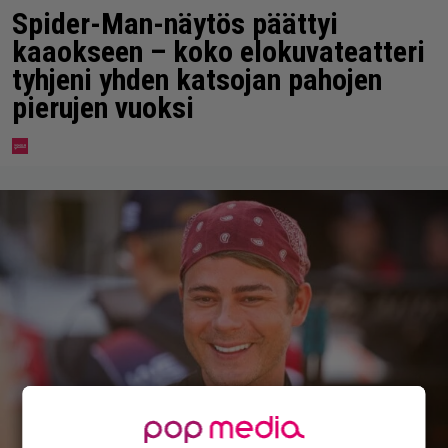
Spider-Man-näytös päättyi
kaaokseen – koko elokuvateatteri
tyhjeni yhden katsojan pahojen
pierujen vuoksi