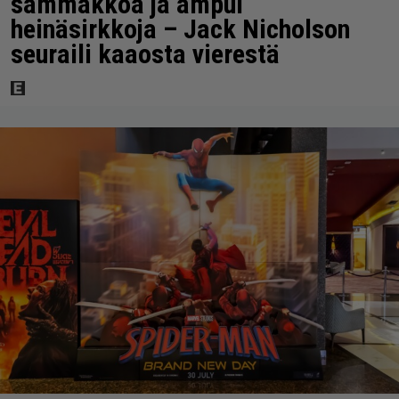
sammakkoa ja ampui
heinäsirkkoja – Jack Nicholson
seuraili kaaosta vierestä