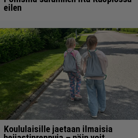
eilen
Koululaisille jaetaan ilmaisia
heijastinreppuja – näin voit