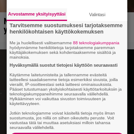
Arvostamme yksityisyyttäsi
Valintasi
Niko Saarinen herätettiin keskellä
Tarvitsemme suostumuksesi tarjotaksemme
yötä – säikähti ja villiintyi
henkilökohtaisen käyttökokemuksen
Me ja huolellisesti valitsemamme
88 teknologiakumppania
hyödynnämme henkilötietoja tarjotaksemme paremman
käyttäjäkokemuksen sekä kohdentaaksemme sisältöä ja
mainoksia.
Hyväksymällä suostut tietojesi käyttöön seuraavasti
Käytämme laitetunnisteita ja tallennamme evästeitä
laitteellesi saadaksemme tietoja esimerkiksi sivuista, joilla
vierailit, IP-osoitteestasi sekä laitteesi ominaisuuksista.
Pääset tutustumaan yksityiskohtaisesti käyttötarkoituksiin ja
teknologiakumppaneihimme seuraavalla välilehdellä.
Hylkääminen voi vaikuttaa sivuston toimivuuteen ja
käytettävyyteen.
Jotkin teknologiamme voivat käsitellä tietoja myös ilman
suostumusta, jos niillä on siihen oikeutettu peruste. Voit
vastustaa tätä tai muuttaa asetuksiasi milloin tahansa
seuraavalla välilehdellä.