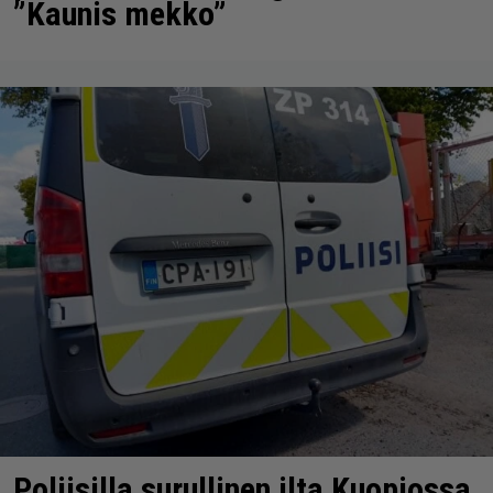
”Kaunis mekko”
Poliisilla surullinen ilta Kuopiossa