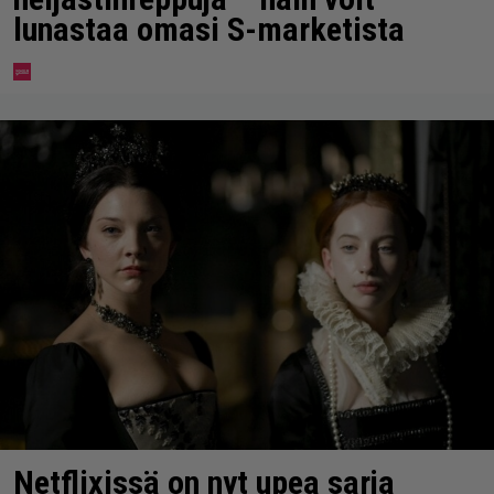
lunastaa omasi S-marketista
Netflixissä on nyt upea sarja