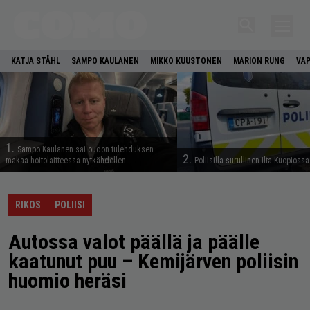
KATJA STÅHL
SAMPO KAULANEN
MIKKO KUUSTONEN
MARION RUNG
VAP
1.
Sampo Kaulanen sai oudon tulehduksen –
2.
makaa hoitolaitteessa nytkähdellen
Poliisilla surullinen ilta Kuopiossa
RIKOS
POLIISI
Autossa valot päällä ja päälle
kaatunut puu – Kemijärven poliisin
huomio heräsi