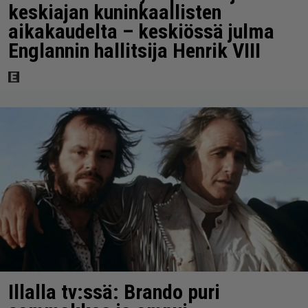
keskiajan kuninkaallisten
aikakaudelta – keskiössä julma
Englannin hallitsija Henrik VIII
Illalla tv:ssä: Brando puri