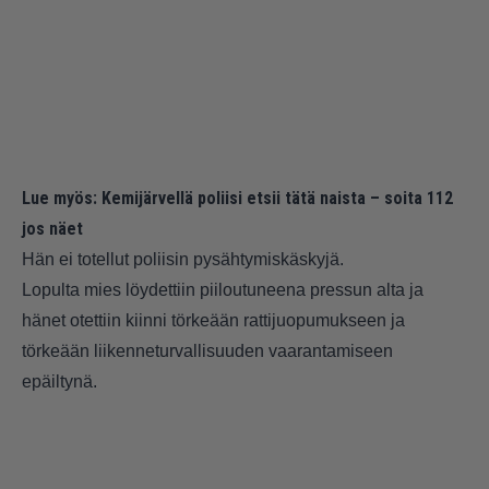
Lue myös:
Kemijärvellä poliisi etsii tätä naista – soita 112
jos näet
Hän ei totellut poliisin pysähtymiskäskyjä.
Lopulta mies löydettiin piiloutuneena pressun alta ja
hänet otettiin kiinni törkeään rattijuopumukseen ja
törkeään liikenneturvallisuuden vaarantamiseen
epäiltynä.