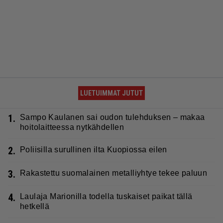
LUETUIMMAT JUTUT
1.
Sampo Kaulanen sai oudon tulehduksen – makaa
hoitolaitteessa nytkähdellen
2.
Poliisilla surullinen ilta Kuopiossa eilen
3.
Rakastettu suomalainen metalliyhtye tekee paluun
4.
Laulaja Marionilla todella tuskaiset paikat tällä
hetkellä