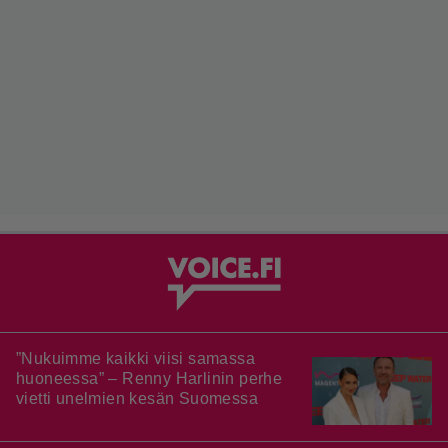
”Nukuimme kaikki viisi samassa
huoneessa” – Renny Harlinin perhe
vietti unelmien kesän Suomessa