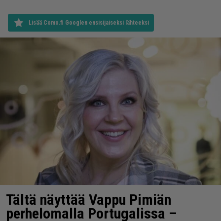
Lisää Como.fi Googlen ensisijaiseksi lähteeksi
Tältä näyttää Vappu Pimiän
perhelomalla Portugalissa –