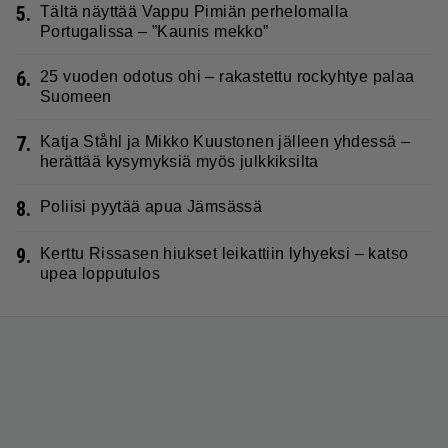
5.
Tältä näyttää Vappu Pimiän perhelomalla
Portugalissa – ”Kaunis mekko”
6.
25 vuoden odotus ohi – rakastettu rockyhtye palaa
Suomeen
7.
Katja Ståhl ja Mikko Kuustonen jälleen yhdessä –
herättää kysymyksiä myös julkkiksilta
8.
Poliisi pyytää apua Jämsässä
9.
Kerttu Rissasen hiukset leikattiin lyhyeksi – katso
upea lopputulos