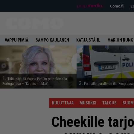
Como.fi
Ep
VAPPU PIMIÄ
SAMPO KAULANEN
KATJA STÅHL
MARION RUNG
1.
Tältä näyttää Vappu Pimiän perhelomalla
2.
Portugalissa – ”Kaunis mekko”
Poliisilla surullinen ilta Kuopiossa
KULUTTAJA
MUSIIKKI
TALOUS
SUOM
Cheekille tarj