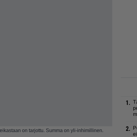
1.
T
p
m
2.
P
ikastaan on tarjottu. Summa on yli-inhimillinen.
e