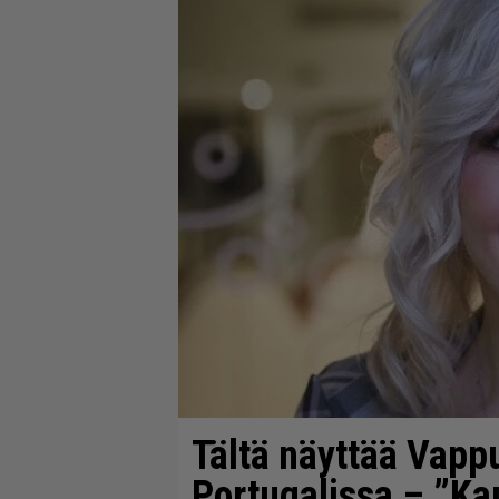
Tältä näyttää Vapp
Portugalissa – ”K