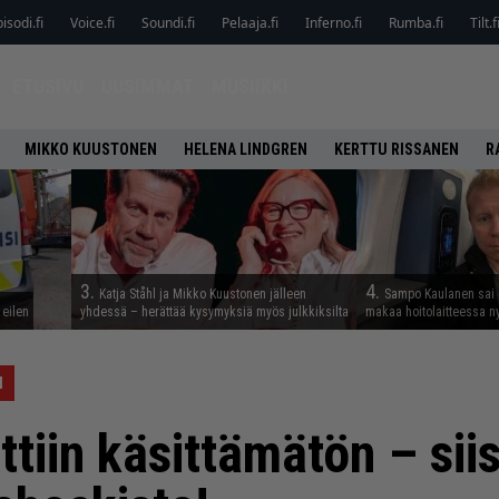
isodi.fi
Voice.fi
Soundi.fi
Pelaaja.fi
Inferno.fi
Rumba.fi
Tilt.f
ETUSIVU
UUSIMMAT
MUSIIKKI
MIKKO KUUSTONEN
HELENA LINDGREN
KERTTU RISSANEN
R
3.
4.
Katja Ståhl ja Mikko Kuustonen jälleen
Sampo Kaulanen sai
 eilen
yhdessä – herättää kysymyksiä myös julkkiksilta
makaa hoitolaitteessa n
I
ottiin käsittämätön – si