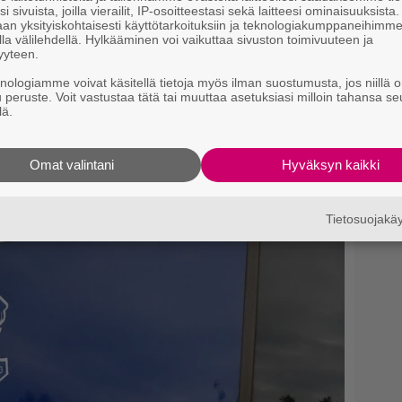
i sivuista, joilla vierailit, IP-osoitteestasi sekä laitteesi ominaisuuksista
9.
H
an yksityiskohtaisesti käyttötarkoituksiin ja teknologiakumppaneihimm
i
la välilehdellä. Hylkääminen voi vaikuttaa sivuston toimivuuteen ja
yyteen.
knologiamme voivat käsitellä tietoja myös ilman suostumusta, jos niillä o
u peruste. Voit vastustaa tätä tai muuttaa asetuksiasi milloin tahansa se
lä.
si
Omat valintani
Hyväksyn kaikki
Tietosuojak