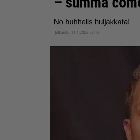
– summa come
No huhhelis huijakkata!
Julkaistu:
11.1.2023 03:44