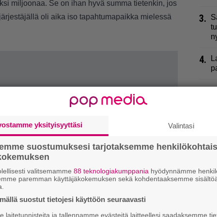
aksi miljoonaa. Se on ihan hyvä summa tietenkin, jos
lä järjestäjällä oli aika iso tapahtumapaikka mielessä
3.
S
t
n
4.
L
p
5.
K
j
k
vostamme yksityisyyttäsi
Valintasi
6.
R
t
semme suostumuksesi tarjotaksemme henkilökohtai
ökokemuksen
7.
K
lellisesti valitsemamme
88 teknologiakumppania
hyödynnämme henkilö
l
semme paremman käyttäjäkokemuksen sekä kohdentaaksemme sisältöä
a.
8.
M
ällä suostut tietojesi käyttöön seuraavasti
K
laitetunnisteita ja tallennamme evästeitä laitteellesi saadaksemme tie