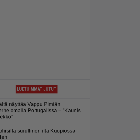
LUETUIMMAT JUTUT
ältä näyttää Vappu Pimiän
erhelomalla Portugalissa – ”Kaunis
ekko”
oliisilla surullinen ilta Kuopiossa
ilen