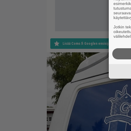
esimerkiks
tutustuma
seuraaval
käytettäv
Jotkin te
oikeutett
välilehdel
Lisää Como.fi Googlen ensisijaiseksi lähteek