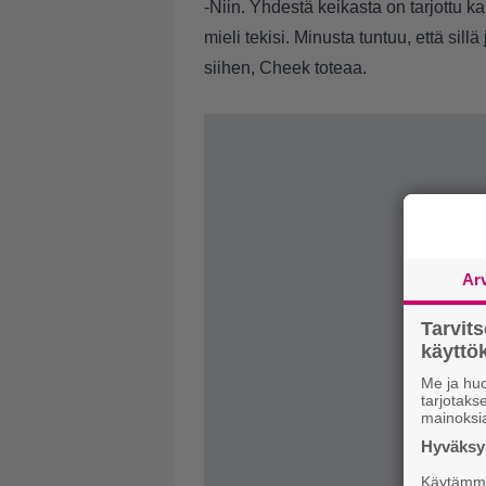
-Niin. Yhdestä keikasta on tarjottu k
mieli tekisi. Minusta tuntuu, että sil
siihen, Cheek toteaa.
Ar
Tarvit
käytt
Me ja huo
tarjotak
mainoksi
Hyväksym
Käytämme 