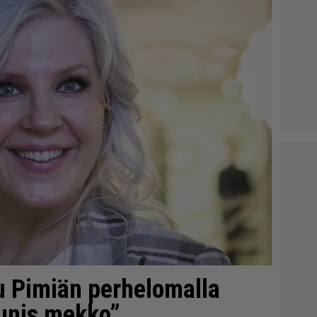
u Pimiän perhelomalla
aunis mekko”