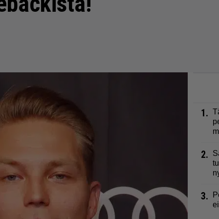
backista!
1.
T
p
m
2.
S
t
n
3.
P
e