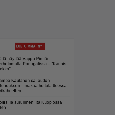
LUETUIMMAT NYT
ältä näyttää Vappu Pimiän
erhelomalla Portugalissa – ”Kaunis
ekko”
ampo Kaulanen sai oudon
ulehduksen – makaa hoitolaitteessa
ytkähdellen
oliisilla surullinen ilta Kuopiossa
ilen