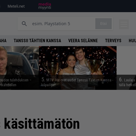
i
Meteli.net
Etsi
AHA
TANSSII TÄHTIEN KANSSA
VEERA SELÄNNE
TERVEYS
HU
5.
6.
 oudon tulehduksen –
MTV: He ovat uudet Tanssii Tähtien Kanssa -
Laulaja 
ytkähdellen
kilpailijat!
tällä hetkel
is käsittämätön