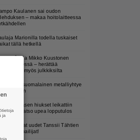
ampo Kaulanen sai oudon
ulehduksen – makaa hoitolaitteessa
ytkähdellen
aulaja Marionilla todella tuskaiset
aikat tällä hetkellä
atja Ståhl ja Mikko Kuustonen
älleen yhdessä – herättää
ysymyksiä myös julkkiksilta
akastettu suomalainen metalliyhtye
ekee paluun
sen
erttu Rissasen hiukset leikattiin
tietoja
yhyeksi – katso upea lopputulos
 ja
TV: He ovat uudet Tanssii Tähtien
anssa -kilpailijat!
toja