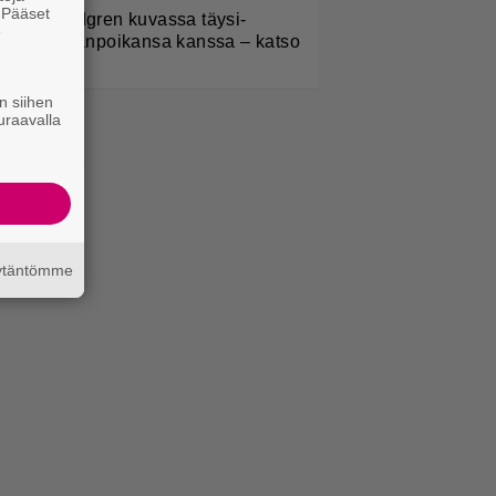
. Pääset
elena Lindgren kuvassa täysi-
e
käisen pojanpoikansa kanssa – katso
n siihen
uraavalla
äytäntömme