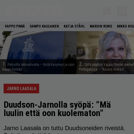
VAPPU PIMIÄ
SAMPO KAULANEN
KATJA STÅHL
MARION RUNG
MIKKO KU
1.
2.
Poliisilla tehovalvonta – tästä kysymys ja näin
Tältä näyttää Vappu Pimiän perhe
kauan kestää
Portugalissa – ”Kaunis mekko”
JARNO LAASALA
Duudson-Jarnolla syöpä: ”Mä
luulin että oon kuolematon”
Jarno Laasala on tuttu Duudsoneiden riveistä.