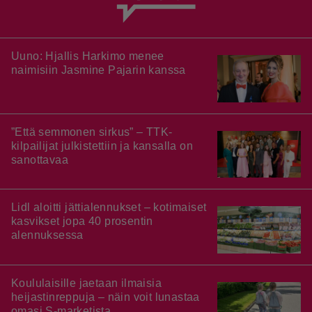
Uuno: Hjallis Harkimo menee
naimisiin Jasmine Pajarin kanssa
”Että semmonen sirkus” – TTK-
kilpailijat julkistettiin ja kansalla on
sanottavaa
Lidl aloitti jättialennukset – kotimaiset
kasvikset jopa 40 prosentin
alennuksessa
Koululaisille jaetaan ilmaisia
heijastinreppuja – näin voit lunastaa
omasi S-marketista