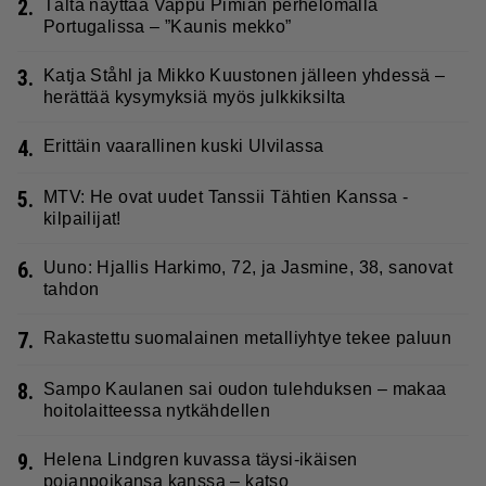
2.
Tältä näyttää Vappu Pimiän perhelomalla
Portugalissa – ”Kaunis mekko”
3.
Katja Ståhl ja Mikko Kuustonen jälleen yhdessä –
herättää kysymyksiä myös julkkiksilta
4.
Erittäin vaarallinen kuski Ulvilassa
5.
MTV: He ovat uudet Tanssii Tähtien Kanssa -
kilpailijat!
6.
Uuno: Hjallis Harkimo, 72, ja Jasmine, 38, sanovat
tahdon
7.
Rakastettu suomalainen metalliyhtye tekee paluun
8.
Sampo Kaulanen sai oudon tulehduksen – makaa
hoitolaitteessa nytkähdellen
9.
Helena Lindgren kuvassa täysi-ikäisen
pojanpoikansa kanssa – katso