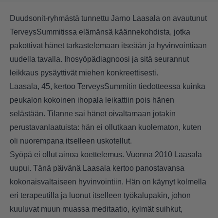
Duudsonit-ryhmästä tunnettu Jarno Laasala on avautunut
TerveysSummitissa elämänsä käännekohdista, jotka
pakottivat hänet tarkastelemaan itseään ja hyvinvointiaan
uudella tavalla. Ihosyöpädiagnoosi ja sitä seurannut
leikkaus pysäyttivät miehen konkreettisesti.
Laasala, 45, kertoo TerveysSummitin tiedotteessa kuinka
peukalon kokoinen ihopala leikattiin pois hänen
selästään. Tilanne sai hänet oivaltamaan jotakin
perustavanlaatuista: hän ei ollutkaan kuolematon, kuten
oli nuorempana itselleen uskotellut.
Syöpä ei ollut ainoa koettelemus. Vuonna 2010 Laasala
uupui. Tänä päivänä Laasala kertoo panostavansa
kokonaisvaltaiseen hyvinvointiin. Hän on käynyt kolmella
eri terapeutilla ja luonut itselleen työkalupakin, johon
kuuluvat muun muassa meditaatio, kylmät suihkut,