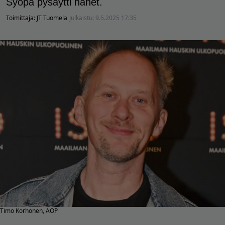
Syöpä pysäytti hänet.
Toimittaja:
JT Tuomela
Julkaistu:
9.5.2025 17:35
Timo Korhonen, AOP