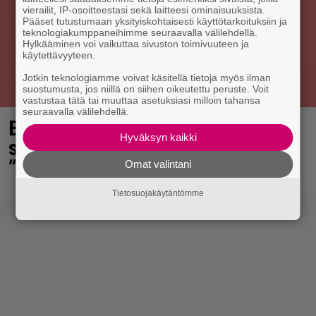
vierailit, IP-osoitteestasi sekä laitteesi ominaisuuksista.
Pääset tutustumaan yksityiskohtaisesti käyttötarkoituksiin ja
teknologiakumppaneihimme seuraavalla välilehdellä.
Hylkääminen voi vaikuttaa sivuston toimivuuteen ja
käytettävyyteen.
Jotkin teknologiamme voivat käsitellä tietoja myös ilman
suostumusta, jos niillä on siihen oikeutettu peruste. Voit
vastustaa tätä tai muuttaa asetuksiasi milloin tahansa
seuraavalla välilehdellä.
Elämäni biisi jatkuu syksyllä – nyt
Hyväksyn kaikki
saatiin lisätietoa paljastuksista:
”Erittäin tunnettuja”
Omat valintani
Tietosuojakäytäntömme