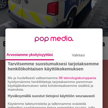
Erittäin vaarallinen kuski Ulvilassa
Arvostamme yksityisyyttäsi
Valintasi
Tarvitsemme suostumuksesi tarjotaksemme
henkilökohtaisen käyttökokemuksen
Me ja huolellisesti valitsemamme
88 teknologiakumppania
hyödynnämme henkilötietoja tarjotaksemme paremman
käyttäjäkokemuksen sekä kohdentaaksemme sisältöä ja
mainoksia.
Hyväksymällä suostut tietojesi käyttöön seuraavasti
Käytämme laitetunnisteita ja tallennamme evästeitä
laitteellesi saadaksemme tietoja esimerkiksi sivuista, joilla