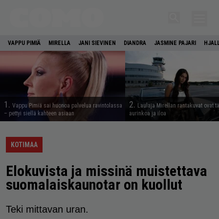
VAPPU PIMIÄ
MIRELLA
JANI SIEVINEN
DIANDRA
JASMINE PAJARI
HJAL
1.
2.
Vappu Pimiä sai huonoa palvelua ravintolassa
Laulaja Mirellan rantakuvat ovat 
– pettyi siellä kahteen asiaan
aurinkoa ja iloa
KOTIMAA
Elokuvista ja missinä muistettava
suomalaiskaunotar on kuollut
Teki mittavan uran.