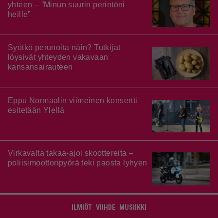
yhteen – ”Minun suurin perintöni
heille”
Syötkö perunoita näin? Tutkijat
löysivät yhteyden vakavaan
kansansairauteen
Eppu Normaalin viimeinen konsertti
esitetään Ylellä
Virkavalta takaa-ajoi skoottereita –
poliisimoottoripyörä teki paosta lyhyen
ILMIÖT
VIIHDE
MUSIIKKI