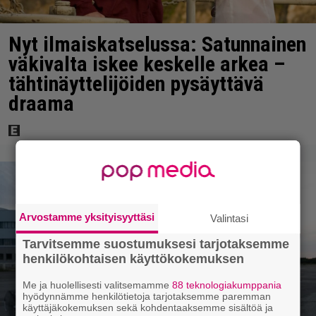
Nyt ilmaiskatselussa: Satunnainen
väkivalta iskee keskelle arkea –
tähtinäyttelijöiden pysäyttävä
draama
Arvostamme yksityisyyttäsi
Valintasi
Tarvitsemme suostumuksesi tarjotaksemme
henkilökohtaisen käyttökokemuksen
Me ja huolellisesti valitsemamme
88 teknologiakumppania
hyödynnämme henkilötietoja tarjotaksemme paremman
käyttäjäkokemuksen sekä kohdentaaksemme sisältöä ja