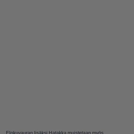
Elokuvauran lisäksi Hatakka muistetaan myös