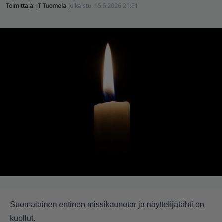
Toimittaja:
JT Tuomela
Julkaistu:
15.5.2026 21:51
Suomalainen entinen missikaunotar ja näyttelijätähti on
kuollut.