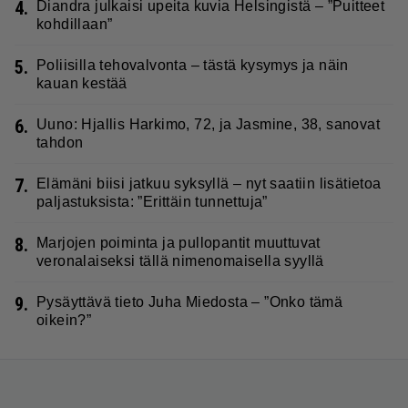
4.
Diandra julkaisi upeita kuvia Helsingistä – ”Puitteet
kohdillaan”
5.
Poliisilla tehovalvonta – tästä kysymys ja näin
kauan kestää
6.
Uuno: Hjallis Harkimo, 72, ja Jasmine, 38, sanovat
tahdon
7.
Elämäni biisi jatkuu syksyllä – nyt saatiin lisätietoa
paljastuksista: ”Erittäin tunnettuja”
8.
Marjojen poiminta ja pullopantit muuttuvat
veronalaiseksi tällä nimenomaisella syyllä
9.
Pysäyttävä tieto Juha Miedosta – ”Onko tämä
oikein?”