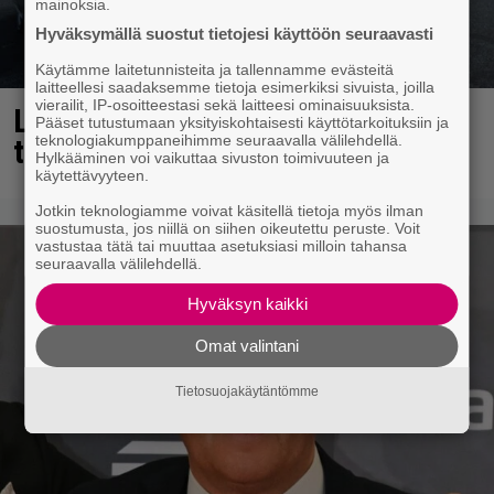
mainoksia.
Hyväksymällä suostut tietojesi käyttöön seuraavasti
Käytämme laitetunnisteita ja tallennamme evästeitä
laitteellesi saadaksemme tietoja esimerkiksi sivuista, joilla
vierailit, IP-osoitteestasi sekä laitteesi ominaisuuksista.
Laulaja Mirellan rantakuvat ovat
Pääset tutustumaan yksityiskohtaisesti käyttötarkoituksiin ja
teknologiakumppaneihimme seuraavalla välilehdellä.
täynnä lomaa, aurinkoa ja iloa
Hylkääminen voi vaikuttaa sivuston toimivuuteen ja
käytettävyyteen.
Jotkin teknologiamme voivat käsitellä tietoja myös ilman
suostumusta, jos niillä on siihen oikeutettu peruste. Voit
vastustaa tätä tai muuttaa asetuksiasi milloin tahansa
seuraavalla välilehdellä.
Hyväksyn kaikki
Omat valintani
Tietosuojakäytäntömme