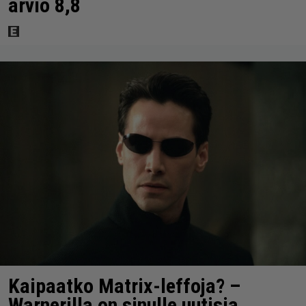
arvio 8,8
Kaipaatko Matrix-leffoja? –
Warnerilla on sinulle uutisia