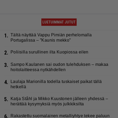
LUETUIMMAT JUTUT
1.
Tältä näyttää Vappu Pimiän perhelomalla
Portugalissa – ”Kaunis mekko”
2.
Poliisilla surullinen ilta Kuopiossa eilen
3.
Sampo Kaulanen sai oudon tulehduksen – makaa
hoitolaitteessa nytkähdellen
4.
Laulaja Marionilla todella tuskaiset paikat tällä
hetkellä
5.
Katja Ståhl ja Mikko Kuustonen jälleen yhdessä –
herättää kysymyksiä myös julkkiksilta
6.
Rakastettu suomalainen metalliyhtye tekee paluun