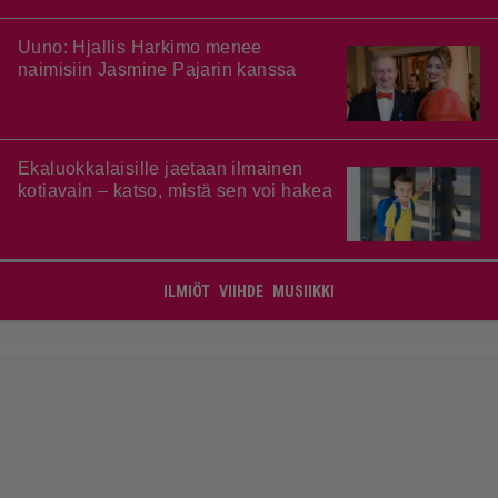
Uuno: Hjallis Harkimo menee
naimisiin Jasmine Pajarin kanssa
Ekaluokkalaisille jaetaan ilmainen
kotiavain – katso, mistä sen voi hakea
ILMIÖT
VIIHDE
MUSIIKKI