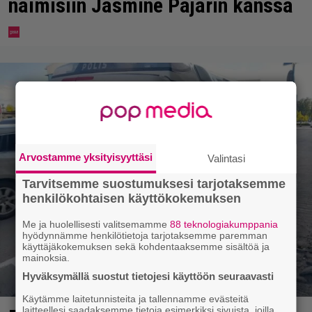
naimisiin Jasmine Pajarin kanssa
Arvostamme yksityisyyttäsi
Valintasi
Tarvitsemme suostumuksesi tarjotaksemme
henkilökohtaisen käyttökokemuksen
Me ja huolellisesti valitsemamme
88 teknologiakumppania
hyödynnämme henkilötietoja tarjotaksemme paremman
käyttäjäkokemuksen sekä kohdentaaksemme sisältöä ja
mainoksia.
Hyväksymällä suostut tietojesi käyttöön seuraavasti
Käytämme laitetunnisteita ja tallennamme evästeitä
laitteellesi saadaksemme tietoja esimerkiksi sivuista, joilla