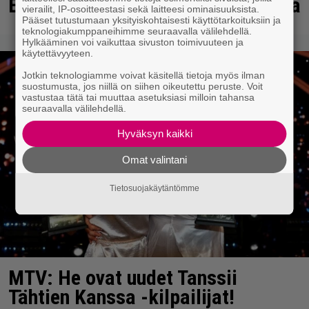
Erittäin vaarallinen kuski Ulvilassa
vierailit, IP-osoitteestasi sekä laitteesi ominaisuuksista.
Pääset tutustumaan yksityiskohtaisesti käyttötarkoituksiin ja
teknologiakumppaneihimme seuraavalla välilehdellä.
Hylkääminen voi vaikuttaa sivuston toimivuuteen ja
käytettävyyteen.
Jotkin teknologiamme voivat käsitellä tietoja myös ilman
suostumusta, jos niillä on siihen oikeutettu peruste. Voit
vastustaa tätä tai muuttaa asetuksiasi milloin tahansa
seuraavalla välilehdellä.
Hyväksyn kaikki
Omat valintani
Tietosuojakäytäntömme
MTV: He ovat uudet Tanssii
Tähtien Kanssa -kilpailijat!