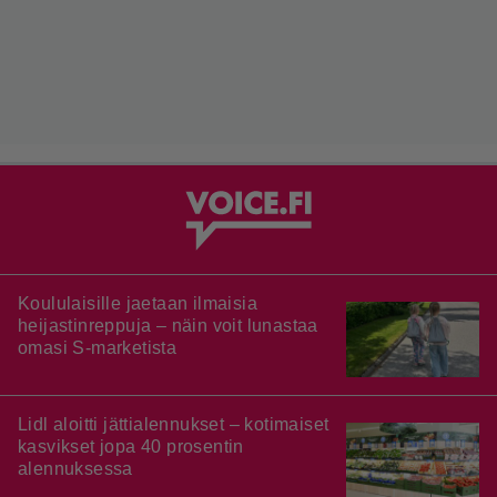
Koululaisille jaetaan ilmaisia
heijastinreppuja – näin voit lunastaa
omasi S-marketista
Lidl aloitti jättialennukset – kotimaiset
kasvikset jopa 40 prosentin
alennuksessa