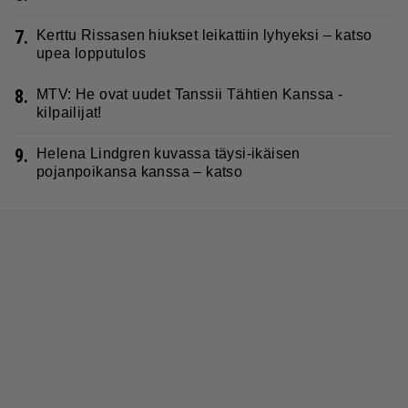
7.
Kerttu Rissasen hiukset leikattiin lyhyeksi – katso
upea lopputulos
8.
MTV: He ovat uudet Tanssii Tähtien Kanssa -
kilpailijat!
9.
Helena Lindgren kuvassa täysi-ikäisen
pojanpoikansa kanssa – katso