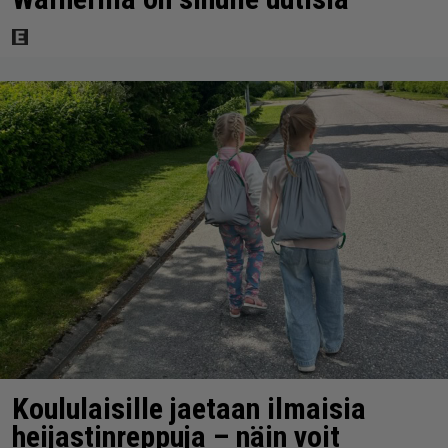
Koululaisille jaetaan ilmaisia
heijastinreppuja – näin voit