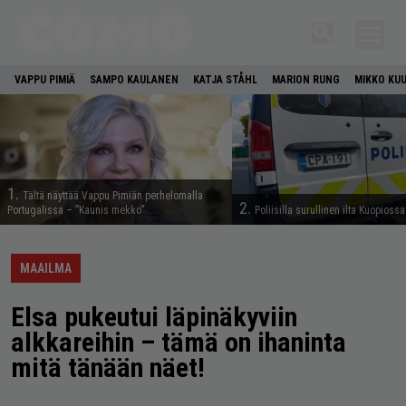
VAPPU PIMIÄ
SAMPO KAULANEN
KATJA STÅHL
MARION RUNG
MIKKO KU
1.
Tältä näyttää Vappu Pimiän perhelomalla
2.
Portugalissa – ”Kaunis mekko”
Poliisilla surullinen ilta Kuopiossa
MAAILMA
Elsa pukeutui läpinäkyviin
alkkareihin – tämä on ihaninta
mitä tänään näet!