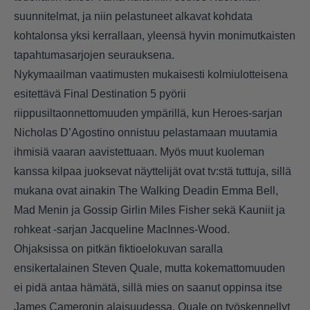
suunnitelmat, ja niin pelastuneet alkavat kohdata
kohtalonsa yksi kerrallaan, yleensä hyvin monimutkaisten
tapahtumasarjojen seurauksena.
Nykymaailman vaatimusten mukaisesti kolmiulotteisena
esitettävä Final Destination 5 pyörii
riippusiltaonnettomuuden ympärillä, kun Heroes-sarjan
Nicholas D’Agostino onnistuu pelastamaan muutamia
ihmisiä vaaran aavistettuaan. Myös muut kuoleman
kanssa kilpaa juoksevat näyttelijät ovat tv:stä tuttuja, sillä
mukana ovat ainakin The Walking Deadin Emma Bell,
Mad Menin ja Gossip Girlin Miles Fisher sekä Kauniit ja
rohkeat -sarjan Jacqueline MacInnes-Wood.
Ohjaksissa on pitkän fiktioelokuvan saralla
ensikertalainen Steven Quale, mutta kokemattomuuden
ei pidä antaa hämätä, sillä mies on saanut oppinsa itse
James Cameronin alaisuudessa. Quale on työskennellyt