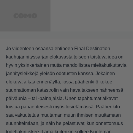
Jo viidenteen osaansa ehtineen Final Destination -
kauhujännityssarjan elokuvasta toiseen toistuva idea on
hyvin yksinkertainen mutta mahdollistaa mieltäkutkuttavia
jännitysleikkejä yleisön odotusten kanssa.
Jokainen
elokuva alkaa ennenäyllä, jossa päähenkilö kokee
suunnattoman katastrofin vain havaitakseen nähneensä
päiväunia – tai -painajaisia. Unen tapahtumat alkavat
toistua pahaenteisesti myös tosielämässä. Päähenkilö
saa vakuutettua muutaman muun ihmisen muuttamaan
suunnitelmiaan, ja näin he pelastuvat, kun onnettomuus
todellakin iskee. Tämä kuitenkin sotkee Kuoleman