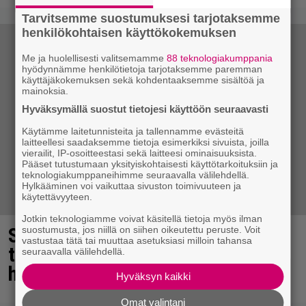
Tarvitsemme suostumuksesi tarjotaksemme
henkilökohtaisen käyttökokemuksen
Me ja huolellisesti valitsemamme
88 teknologiakumppania
hyödynnämme henkilötietoja tarjotaksemme paremman
käyttäjäkokemuksen sekä kohdentaaksemme sisältöä ja
mainoksia.
Hyväksymällä suostut tietojesi käyttöön seuraavasti
Käytämme laitetunnisteita ja tallennamme evästeitä
laitteellesi saadaksemme tietoja esimerkiksi sivuista, joilla
vierailit, IP-osoitteestasi sekä laitteesi ominaisuuksista.
Pääset tutustumaan yksityiskohtaisesti käyttötarkoituksiin ja
teknologiakumppaneihimme seuraavalla välilehdellä.
Hylkääminen voi vaikuttaa sivuston toimivuuteen ja
käytettävyyteen.
Jotkin teknologiamme voivat käsitellä tietoja myös ilman
Sampo Kaulanen sai oudon
suostumusta, jos niillä on siihen oikeutettu peruste. Voit
vastustaa tätä tai muuttaa asetuksiasi milloin tahansa
tulehduksen – makaa
seuraavalla välilehdellä.
hoitolaitteessa nytkähdellen
Hyväksyn kaikki
Omat valintani