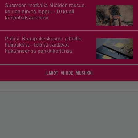
Suomeen matkalla olleiden rescue-
koirien hirveä loppu – 10 kuoli
lämpöhalvaukseen
Poliisi: Kauppakeskusten pihoilla
huijauksia – tekijät väittävät
hukanneensa pankkikorttinsa
ILMIÖT
VIIHDE
MUSIIKKI