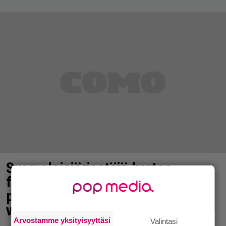
Suomalaisjärjestäjä kertoo
festareista: Tämä oli erikoisin
pyyntö takahuoneeseen tänä
vuonna
Arvostamme yksityisyyttäsi
Valintasi