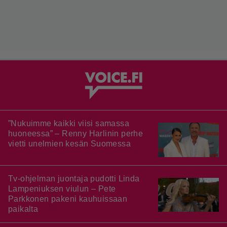
”Nukuimme kaikki viisi samassa
huoneessa” – Renny Harlinin perhe
vietti unelmien kesän Suomessa
Tv-ohjelman juontaja pudotti Linda
Lampeniuksen viulun – Pete
Parkkonen pakeni kauhuissaan
paikalta