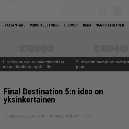
KATJA STÅHL
MIKKO KUUSTONEN
HUUMORI
RAHA
SAMPO KAULANEN
1.
2.
Sampo Kaulanen sai oudon tulehduksen –
Rakastettu suomalainen metalliyh
makaa hoitolaitteessa nytkähdellen
paluun
Final Destination 5:n idea on
yksinkertainen
Julkaistu:
12.9.2011 13:49
Päivitetty:
19.9.2011 12:30