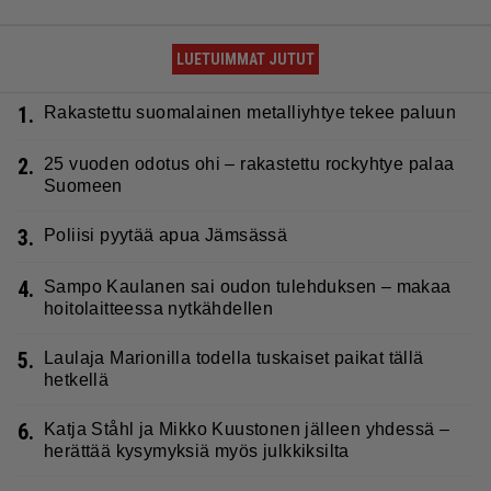
LUETUIMMAT JUTUT
1.
Rakastettu suomalainen metalliyhtye tekee paluun
2.
25 vuoden odotus ohi – rakastettu rockyhtye palaa
Suomeen
3.
Poliisi pyytää apua Jämsässä
4.
Sampo Kaulanen sai oudon tulehduksen – makaa
hoitolaitteessa nytkähdellen
5.
Laulaja Marionilla todella tuskaiset paikat tällä
hetkellä
6.
Katja Ståhl ja Mikko Kuustonen jälleen yhdessä –
herättää kysymyksiä myös julkkiksilta