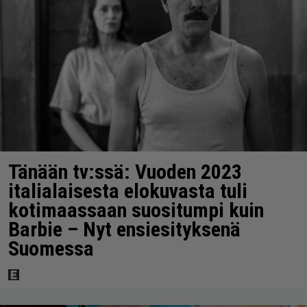
Tänään tv:ssä: Vuoden 2023
italialaisesta elokuvasta tuli
kotimaassaan suositumpi kuin
Barbie – Nyt ensiesityksenä
Suomessa