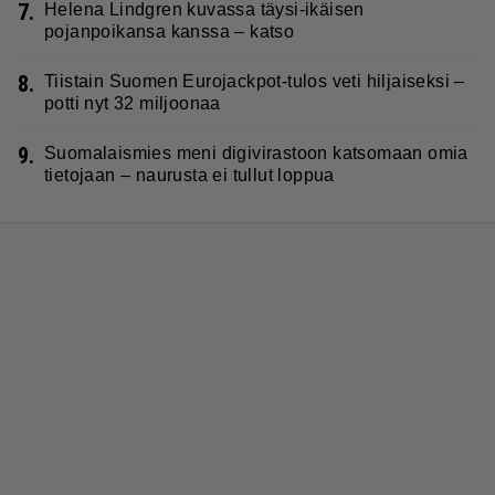
7.
Helena Lindgren kuvassa täysi-ikäisen
pojanpoikansa kanssa – katso
8.
Tiistain Suomen Eurojackpot-tulos veti hiljaiseksi –
potti nyt 32 miljoonaa
9.
Suomalaismies meni digivirastoon katsomaan omia
tietojaan – naurusta ei tullut loppua