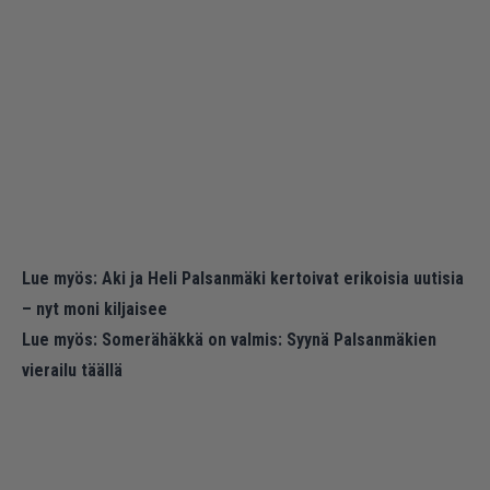
Lue myös:
Aki ja Heli Palsanmäki kertoivat erikoisia uutisia
– nyt moni kiljaisee
Lue myös:
Somerähäkkä on valmis: Syynä Palsanmäkien
vierailu täällä