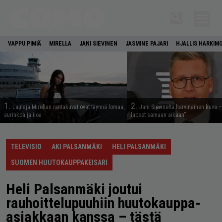
VAPPU PIMIÄ
MIRELLA
JANI SIEVINEN
JASMINE PAJARI
HJALLIS HARKIM
1.
2.
Laulaja Mirellan rantakuvat ovat täynnä lomaa,
Jani Sieviseltä harvinainen kuva –
aurinkoa ja iloa
lapset samaan aikaan”
TELEVISIO
AKI PALSANMÄKI
HELI PALSANMÄKI
SUOMEN HUUTOKAUPPAKEISARI
Heli Palsanmäki joutui
rauhoittelupuuhiin huutokauppa-
asiakkaan kanssa – tästä