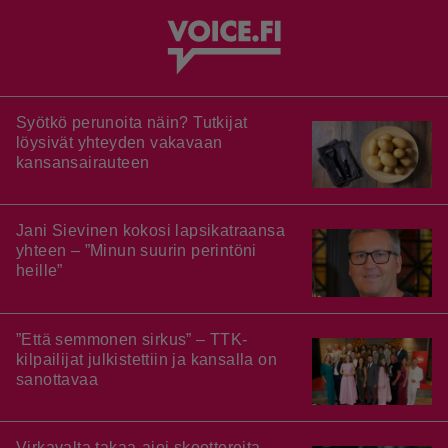
Syötkö perunoita näin? Tutkijat
löysivät yhteyden vakavaan
kansansairauteen
Jani Sievinen kokosi lapsikatraansa
yhteen – ”Minun suurin perintöni
heille”
”Että semmonen sirkus” – TTK-
kilpailijat julkistettiin ja kansalla on
sanottavaa
Virkavalta takaa-ajoi skoottereita –