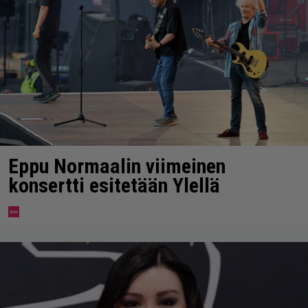
Eppu Normaalin viimeinen
konsertti esitetään Ylellä