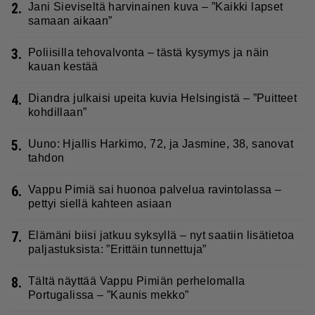
2.
Jani Sieviseltä harvinainen kuva – ”Kaikki lapset
samaan aikaan”
3.
Poliisilla tehovalvonta – tästä kysymys ja näin
kauan kestää
4.
Diandra julkaisi upeita kuvia Helsingistä – ”Puitteet
kohdillaan”
5.
Uuno: Hjallis Harkimo, 72, ja Jasmine, 38, sanovat
tahdon
6.
Vappu Pimiä sai huonoa palvelua ravintolassa –
pettyi siellä kahteen asiaan
7.
Elämäni biisi jatkuu syksyllä – nyt saatiin lisätietoa
paljastuksista: ”Erittäin tunnettuja”
8.
Tältä näyttää Vappu Pimiän perhelomalla
Portugalissa – ”Kaunis mekko”