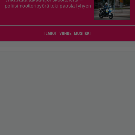
poliisimoottoripyörä teki paosta lyhyen
ILMIÖT
VIIHDE
MUSIIKKI