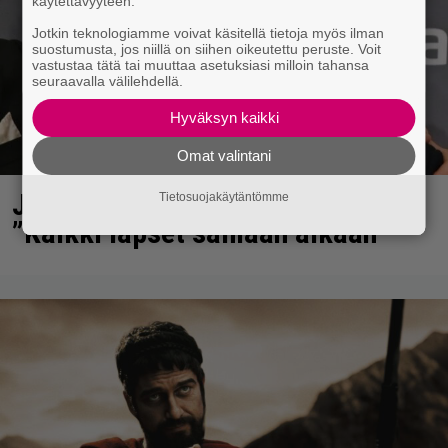
käytettävyyteen.
Jotkin teknologiamme voivat käsitellä tietoja myös ilman
suostumusta, jos niillä on siihen oikeutettu peruste. Voit
vastustaa tätä tai muuttaa asetuksiasi milloin tahansa
seuraavalla välilehdellä.
Hyväksyn kaikki
Omat valintani
Jani Sieviseltä harvinainen kuva –
Tietosuojakäytäntömme
”Kaikki lapset samaan aikaan”