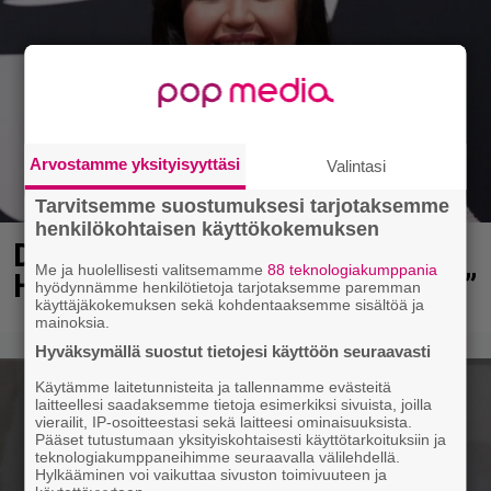
Arvostamme yksityisyyttäsi
Valintasi
Tarvitsemme suostumuksesi tarjotaksemme
henkilökohtaisen käyttökokemuksen
Diandra julkaisi upeita kuvia
Me ja huolellisesti valitsemamme
88 teknologiakumppania
Helsingistä – ”Puitteet kohdillaan”
hyödynnämme henkilötietoja tarjotaksemme paremman
käyttäjäkokemuksen sekä kohdentaaksemme sisältöä ja
mainoksia.
Hyväksymällä suostut tietojesi käyttöön seuraavasti
Käytämme laitetunnisteita ja tallennamme evästeitä
laitteellesi saadaksemme tietoja esimerkiksi sivuista, joilla
vierailit, IP-osoitteestasi sekä laitteesi ominaisuuksista.
Pääset tutustumaan yksityiskohtaisesti käyttötarkoituksiin ja
teknologiakumppaneihimme seuraavalla välilehdellä.
Hylkääminen voi vaikuttaa sivuston toimivuuteen ja