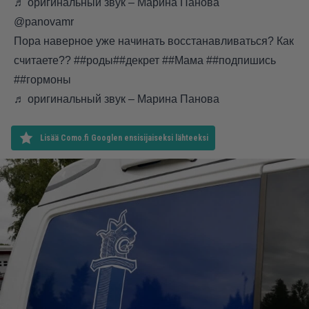
♬ оригинальный звук – Марина Панова
@panovamr
Пора наверное уже начинать восстанавливаться? Как
считаете??
##роды
##декрет
##Мама
##подпишись
##гормоны
♬ оригинальный звук – Марина Панова
Lisää Como.fi Googlen ensisijaiseksi lähteeksi