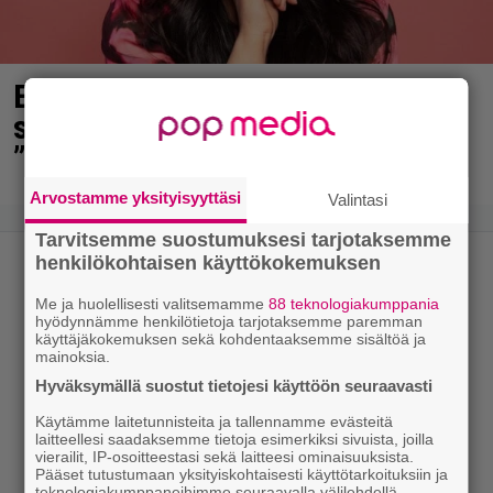
Elämäni biisi jatkuu syksyllä – nyt
saatiin lisätietoa paljastuksista:
”Erittäin tunnettuja”
Arvostamme yksityisyyttäsi
Valintasi
Tarvitsemme suostumuksesi tarjotaksemme
henkilökohtaisen käyttökokemuksen
Me ja huolellisesti valitsemamme
88 teknologiakumppania
hyödynnämme henkilötietoja tarjotaksemme paremman
käyttäjäkokemuksen sekä kohdentaaksemme sisältöä ja
mainoksia.
Hyväksymällä suostut tietojesi käyttöön seuraavasti
Käytämme laitetunnisteita ja tallennamme evästeitä
laitteellesi saadaksemme tietoja esimerkiksi sivuista, joilla
vierailit, IP-osoitteestasi sekä laitteesi ominaisuuksista.
Pääset tutustumaan yksityiskohtaisesti käyttötarkoituksiin ja
teknologiakumppaneihimme seuraavalla välilehdellä.