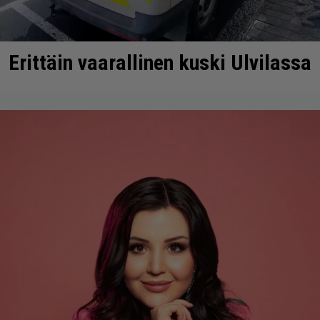
Erittäin vaarallinen kuski Ulvilassa