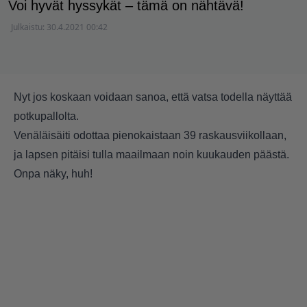
Voi hyvät hyssykät – tämä on nähtävä!
Julkaistu:
30.4.2021 00:42
Nyt jos koskaan voidaan sanoa, että vatsa todella näyttää
potkupallolta.
Venäläisäiti odottaa pienokaistaan 39 raskausviikollaan,
ja lapsen pitäisi tulla maailmaan noin kuukauden päästä.
Onpa näky, huh!