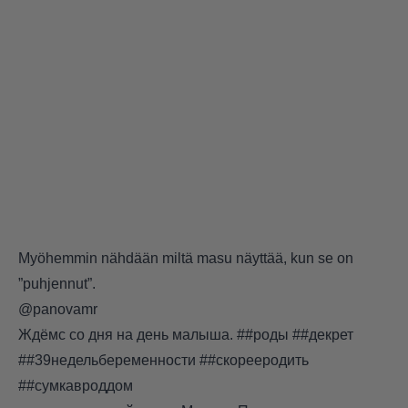
Myöhemmin nähdään miltä masu näyttää, kun se on
”puhjennut”.
@panovamr
Ждёмс со дня на день малыша.
##роды
##декрет
##39недельбеременности
##скорееродить
##сумкавроддом