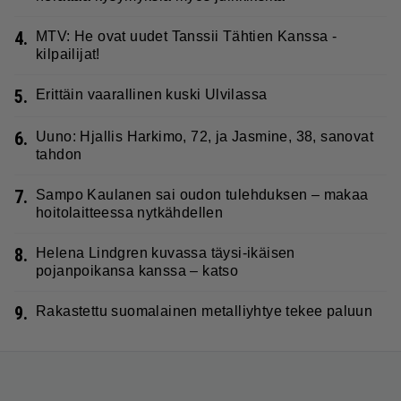
4.
MTV: He ovat uudet Tanssii Tähtien Kanssa -
kilpailijat!
5.
Erittäin vaarallinen kuski Ulvilassa
6.
Uuno: Hjallis Harkimo, 72, ja Jasmine, 38, sanovat
tahdon
7.
Sampo Kaulanen sai oudon tulehduksen – makaa
hoitolaitteessa nytkähdellen
8.
Helena Lindgren kuvassa täysi-ikäisen
pojanpoikansa kanssa – katso
9.
Rakastettu suomalainen metalliyhtye tekee paluun