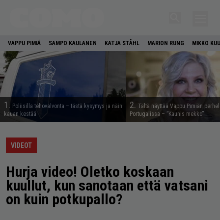
VAPPU PIMIÄ
SAMPO KAULANEN
KATJA STÅHL
MARION RUNG
MIKKO KU
1.
2.
Poliisilla tehovalvonta – tästä kysymys ja näin
Tältä näyttää Vappu Pimiän perhe
kauan kestää
Portugalissa – ”Kaunis mekko”
VIDEOT
Hurja video! Oletko koskaan
kuullut, kun sanotaan että vatsani
on kuin potkupallo?