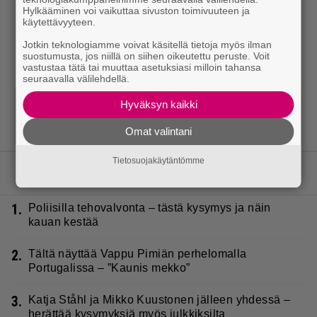
Hylkääminen voi vaikuttaa sivuston toimivuuteen ja
käytettävyyteen.
Jotkin teknologiamme voivat käsitellä tietoja myös ilman
suostumusta, jos niillä on siihen oikeutettu peruste. Voit
vastustaa tätä tai muuttaa asetuksiasi milloin tahansa
seuraavalla välilehdellä.
Hyväksyn kaikki
Omat valintani
Tietosuojakäytäntömme
LUETUIMMAT JUTUT
1.
Poliisilla tehovalvonta – tästä kysymys ja näin
kauan kestää
2.
Tältä näyttää Vappu Pimiän perhelomalla
Portugalissa – ”Kaunis mekko”
3.
Katja Ståhl ja Mikko Kuustonen jälleen yhdessä –
herättää kysymyksiä myös julkkiksilta