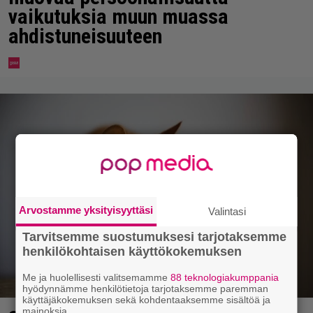
vaikutuksia muun muassa
ahdistuneisuuteen
Arvostamme yksityisyyttäsi
Valintasi
Tarvitsemme suostumuksesi tarjotaksemme
henkilökohtaisen käyttökokemuksen
Me ja huolellisesti valitsemamme
88 teknologiakumppania
hyödynnämme henkilötietoja tarjotaksemme paremman
käyttäjäkokemuksen sekä kohdentaaksemme sisältöä ja
mainoksia.