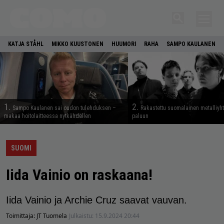
KATJA STÅHL
MIKKO KUUSTONEN
HUUMORI
RAHA
SAMPO KAULANEN
1.
2.
Sampo Kaulanen sai oudon tulehduksen –
Rakastettu suomalainen metalliyh
makaa hoitolaitteessa nytkähdellen
paluun
SUOMI
Iida Vainio on raskaana!
Iida Vainio ja Archie Cruz saavat vauvan.
Toimittaja:
JT Tuomela
Julkaistu:
15.9.2024 20:44