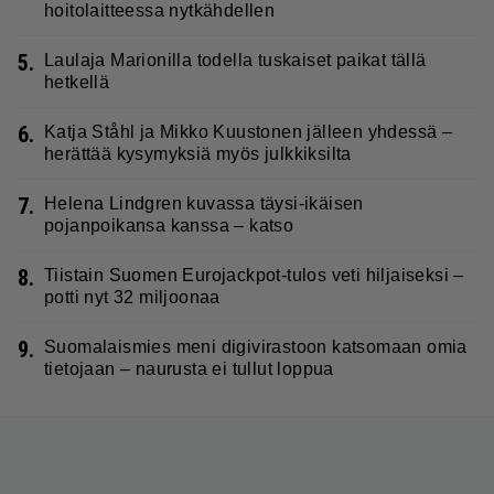
hoitolaitteessa nytkähdellen
5.
Laulaja Marionilla todella tuskaiset paikat tällä
hetkellä
6.
Katja Ståhl ja Mikko Kuustonen jälleen yhdessä –
herättää kysymyksiä myös julkkiksilta
7.
Helena Lindgren kuvassa täysi-ikäisen
pojanpoikansa kanssa – katso
8.
Tiistain Suomen Eurojackpot-tulos veti hiljaiseksi –
potti nyt 32 miljoonaa
9.
Suomalaismies meni digivirastoon katsomaan omia
tietojaan – naurusta ei tullut loppua