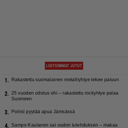
LUETUIMMAT JUTUT
1.
Rakastettu suomalainen metalliyhtye tekee paluun
2.
25 vuoden odotus ohi – rakastettu rockyhtye palaa
Suomeen
3.
Poliisi pyytää apua Jämsässä
4.
Sampo Kaulanen sai oudon tulehduksen – makaa