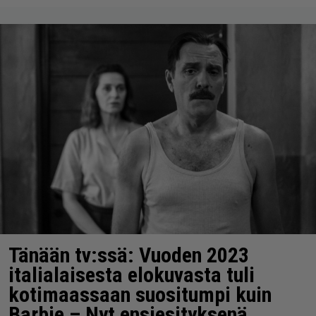
Tänään tv:ssä: Vuoden 2023
italialaisesta elokuvasta tuli
kotimaassaan suositumpi kuin
Barbie – Nyt ensiesityksenä