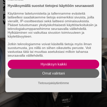
Suomalaisjärjestäjä kertoo
Hyväksymällä suostut tietojesi käyttöön seuraavasti
festareista: Tämä oli erikoisin
pyyntö takahuoneeseen tänä
Käytämme laitetunnisteita ja tallennamme evästeitä
laitteellesi saadaksemme tietoja esimerkiksi sivuista, joilla
vuonna
vierailit, IP-osoitteestasi sekä laitteesi ominaisuuksista.
Pääset tutustumaan yksityiskohtaisesti käyttötarkoituksiin ja
teknologiakumppaneihimme seuraavalla välilehdellä.
Hylkääminen voi vaikuttaa sivuston toimivuuteen ja
käytettävyyteen.
Jotkin teknologiamme voivat käsitellä tietoja myös ilman
suostumusta, jos niillä on siihen oikeutettu peruste. Voit
vastustaa tätä tai muuttaa asetuksiasi milloin tahansa
seuraavalla välilehdellä.
Hyväksyn kaikki
Omat valintani
Tietosuojakäytäntömme