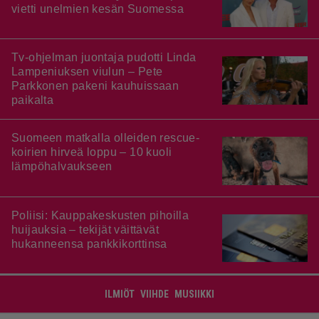
vietti unelmien kesän Suomessa
Tv-ohjelman juontaja pudotti Linda
Lampeniuksen viulun – Pete
Parkkonen pakeni kauhuissaan
paikalta
Suomeen matkalla olleiden rescue-
koirien hirveä loppu – 10 kuoli
lämpöhalvaukseen
Poliisi: Kauppakeskusten pihoilla
huijauksia – tekijät väittävät
hukanneensa pankkikorttinsa
ILMIÖT
VIIHDE
MUSIIKKI