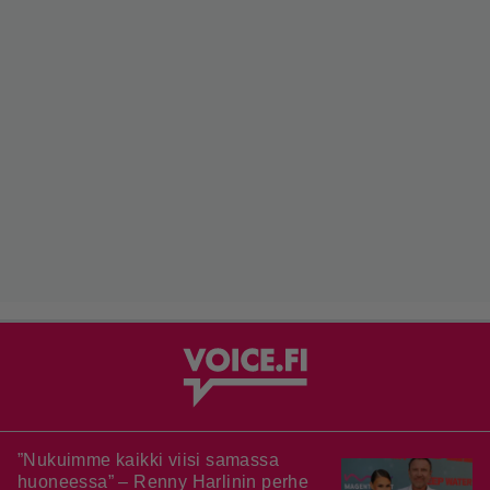
”Nukuimme kaikki viisi samassa
huoneessa” – Renny Harlinin perhe