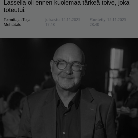
Lassella oli ennen kuolemaa tärkeä toive, joka
toteutui.
Toimittaja:
Tuija
Julkaistu:
14.11.2025
Päivitetty:
15.11.2025
Mehtätalo
17:48
23:40