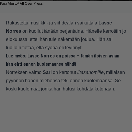
Pasi Murto/ All Over Press
Rakastettu musiikki- ja viihdealan vaikuttaja
Lasse
Norres
on kuollut tänään perjantaina. Hänelle kerrottiin jo
elokuussa, ettei hän tule näkemään joulua. Hän sai
tuolloin tietää, että syöpä oli levinnyt.
Lue myös:
Lasse Norres on poissa – tämän iloisen asian
hän ehti ennen kuolemaansa nähdä
Norreksen vaimo
Sari
on kertonut
Iltasanomille
, millaisen
pyynnön hänen miehensä teki ennen kuolemaansa. Se
koski kuolemaa, jonka hän halusi kohdata kotonaan.