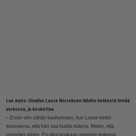
Lue myös:
Oivallus Lasse Norreksen lähdön hetkestä leviää
verkossa, ja koskettaa
– Ensin olin vähän kauhuissani, kun Lasse kertoi
toivovansa, että hän saa kuolla kotona. Mietin, että
pystynkö siihen. En ollut koskaan aiemmin kokenut