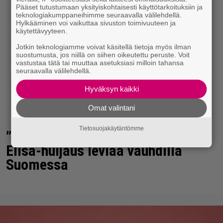
Pääset tutustumaan yksityiskohtaisesti käyttötarkoituksiin ja
teknologiakumppaneihimme seuraavalla välilehdellä.
Hylkääminen voi vaikuttaa sivuston toimivuuteen ja
käytettävyyteen.
Jotkin teknologiamme voivat käsitellä tietoja myös ilman
suostumusta, jos niillä on siihen oikeutettu peruste. Voit
vastustaa tätä tai muuttaa asetuksiasi milloin tahansa
seuraavalla välilehdellä.
Hyväksyn kaikki
Omat valintani
Tietosuojakäytäntömme
”Palvelusi keskeytetään” – uusi
Elisa-huijaus leviää vauhdilla
Suomessa