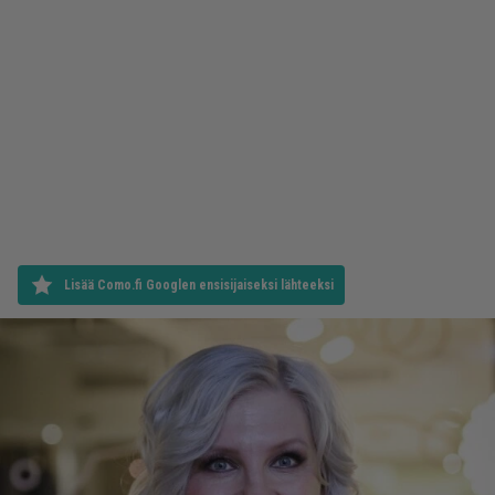
Lisää Como.fi Googlen ensisijaiseksi lähteeksi