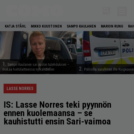
KATJA STÅHL
MIKKO KUUSTONEN
SAMPO KAULANEN
MARION RUNG
RA
1.
Sampo Kaulanen sai oudon tulehduksen –
2.
makaa hoitolaitteessa nytkähdellen
Poliisilla surullinen ilta Kuopiossa
LASSE NORRES
IS: Lasse Norres teki pyynnön
ennen kuolemaansa – se
kauhistutti ensin Sari-vaimoa