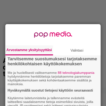
Arvostamme yksityisyyttäsi
Valintasi
Antonio Banderas: ”Sydänkohtaus
Tarvitsemme suostumuksesi tarjotaksemme
henkilökohtaisen käyttökokemuksen
on parasta mitä minulle on
tapahtunut”
Me ja huolellisesti valitsemamme
88 teknologiakumppania
hyödynnämme henkilötietoja tarjotaksemme paremman
käyttäjäkokemuksen sekä kohdentaaksemme sisältöä ja
mainoksia.
Hyväksymällä suostut tietojesi käyttöön seuraavasti
Käytämme laitetunnisteita ja tallennamme evästeitä
laitteellesi saadaksemme tietoja esimerkiksi sivuista, joilla
vierailit, IP-osoitteestasi sekä laitteesi ominaisuuksista.