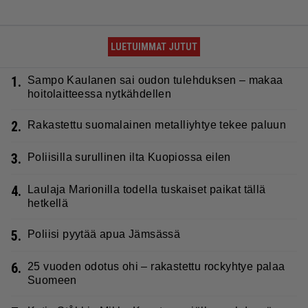
LUETUIMMAT JUTUT
1.
Sampo Kaulanen sai oudon tulehduksen – makaa
hoitolaitteessa nytkähdellen
2.
Rakastettu suomalainen metalliyhtye tekee paluun
3.
Poliisilla surullinen ilta Kuopiossa eilen
4.
Laulaja Marionilla todella tuskaiset paikat tällä
hetkellä
5.
Poliisi pyytää apua Jämsässä
6.
25 vuoden odotus ohi – rakastettu rockyhtye palaa
Suomeen