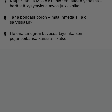
7.
Katja Ståhl ja Mikko Kuustonen jälleen yhdessä –
herättää kysymyksiä myös julkkiksilta
8.
Tarja bongasi poron – mitä ihmettä sillä oli
sarvissaan?
9.
Helena Lindgren kuvassa täysi-ikäisen
pojanpoikansa kanssa – katso