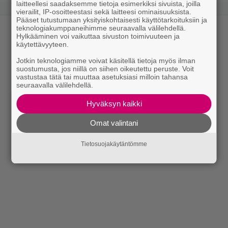
laitteellesi saadaksemme tietoja esimerkiksi sivuista, joilla
vierailit, IP-osoitteestasi sekä laitteesi ominaisuuksista.
Pääset tutustumaan yksityiskohtaisesti käyttötarkoituksiin ja
teknologiakumppaneihimme seuraavalla välilehdellä.
Hylkääminen voi vaikuttaa sivuston toimivuuteen ja
käytettävyyteen.
Jotkin teknologiamme voivat käsitellä tietoja myös ilman
suostumusta, jos niillä on siihen oikeutettu peruste. Voit
vastustaa tätä tai muuttaa asetuksiasi milloin tahansa
seuraavalla välilehdellä.
Hyväksyn kaikki
Omat valintani
Tietosuojakäytäntömme