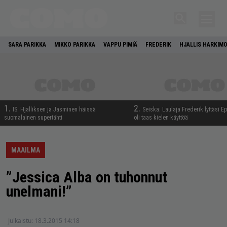
SARA PARIKKA
MIKKO PARIKKA
VAPPU PIMIÄ
FREDERIK
HJALLIS HARKIM
1.
2.
IS: Hjalliksen ja Jasminen häissä
Seiska: Laulaja Frederik lyttäsi E
suomalainen supertähti
oli taas kielen käyttöä
MAAILMA
”Jessica Alba on tuhonnut
unelmani!”
Julkaistu:
18.3.2015 14:18