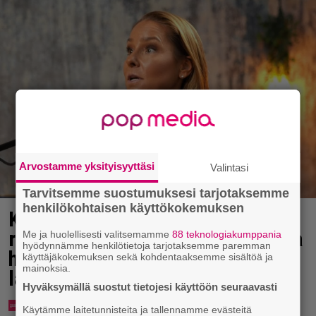
Arvostamme yksityisyyttäsi
Valintasi
Tarvitsemme suostumuksesi tarjotaksemme
henkilökohtaisen käyttökokemuksen
Karita Tykän ja Sami Saikkosen
rakkaus kukoistaa – vähäpukeista
Me ja huolellisesti valitsemamme
88 teknologiakumppania
hyödynnämme henkilötietoja tarjotaksemme paremman
hempeilyä ja leveitä virnistyksiä
käyttäjäkokemuksen sekä kohdentaaksemme sisältöä ja
mainoksia.
laiturilla
Hyväksymällä suostut tietojesi käyttöön seuraavasti
Käytämme laitetunnisteita ja tallennamme evästeitä