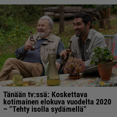
Tänään tv:ssä: Koskettava
kotimainen elokuva vuodelta 2020
– ”Tehty isolla sydämellä”