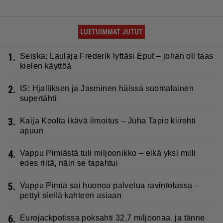
LUETUIMMAT JUTUT
1.
Seiska: Laulaja Frederik lyttäsi Eput – johan oli taas
kielen käyttöä
2.
IS: Hjalliksen ja Jasminen häissä suomalainen
supertähti
3.
Kaija Koolta ikävä ilmoitus – Juha Tapio kiirehti
apuun
4.
Vappu Pimiästä tuli miljoonikko – eikä yksi milli
edes riitä, näin se tapahtui
5.
Vappu Pimiä sai huonoa palvelua ravintolassa –
pettyi siellä kahteen asiaan
6.
Eurojackpotissa poksahti 32,7 miljoonaa, ja tänne