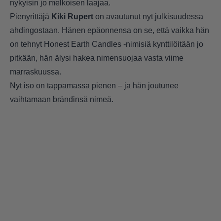
nykyisin jo melkoisen laajaa.
Pienyrittäjä
Kiki Rupert
on avautunut nyt julkisuudessa
ahdingostaan. Hänen epäonnensa on se, että vaikka hän
on tehnyt Honest Earth Candles -nimisiä kynttilöitään jo
pitkään, hän älysi hakea nimensuojaa vasta viime
marraskuussa.
Nyt iso on tappamassa pienen – ja hän joutunee
vaihtamaan brändinsä nimeä.