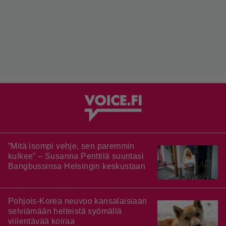
”Mitä isompi vehje, sen paremmin
kulkee” – Susanna Penttilä suuntasi
Bangbussinsa Helsingin keskustaan
Pohjois-Korea neuvoo kansalaisiaan
selviämään helteistä syömällä
viilentävää koiraa