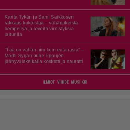
Karita Tykän ja Sami Saikkosen
rakkaus kukoistaa – vähäpukeista
hempeilyä ja leveitä virnistyksiä
laiturilla
”Tää on vähän niin kuin eutanasia” –
Martti Syrjän puhe Eppujen
jäähyväiskeikalla kosketti ja nauratti
ILMIÖT
VIIHDE
MUSIIKKI