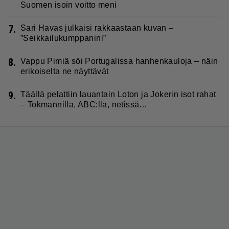
Suomen isoin voitto meni
7.
Sari Havas julkaisi rakkaastaan kuvan –
”Seikkailukumppanini”
8.
Vappu Pimiä söi Portugalissa hanhenkauloja – näin
erikoiselta ne näyttävät
9.
Täällä pelattiin lauantain Loton ja Jokerin isot rahat
– Tokmannilla, ABC:lla, netissä…