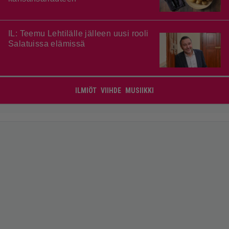
IL: Teemu Lehtilälle jälleen uusi rooli
Salatuissa elämissä
ILMIÖT
VIIHDE
MUSIIKKI