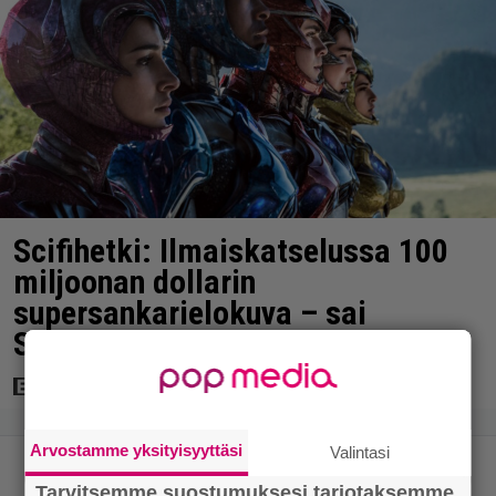
Scifihetki: Ilmaiskatselussa 100
miljoonan dollarin
supersankarielokuva – sai
Suomessa 4017 katsojaa
Arvostamme yksityisyyttäsi
Valintasi
Tarvitsemme suostumuksesi tarjotaksemme