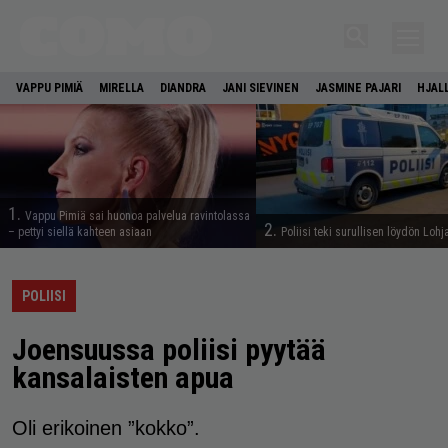
VAPPU PIMIÄ
MIRELLA
DIANDRA
JANI SIEVINEN
JASMINE PAJARI
HJAL
1.
Vappu Pimiä sai huonoa palvelua ravintolassa
2.
– pettyi siellä kahteen asiaan
Poliisi teki surullisen löydön Lohj
POLIISI
Joensuussa poliisi pyytää
kansalaisten apua
Oli erikoinen ”kokko”.