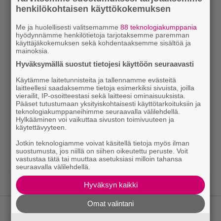
henkilökohtaisen käyttökokemuksen
Me ja huolellisesti valitsemamme
88 teknologiakumppania
hyödynnämme henkilötietoja tarjotaksemme paremman
käyttäjäkokemuksen sekä kohdentaaksemme sisältöä ja
mainoksia.
Hyväksymällä suostut tietojesi käyttöön seuraavasti
Käytämme laitetunnisteita ja tallennamme evästeitä
laitteellesi saadaksemme tietoja esimerkiksi sivuista, joilla
vierailit, IP-osoitteestasi sekä laitteesi ominaisuuksista.
Pääset tutustumaan yksityiskohtaisesti käyttötarkoituksiin ja
teknologiakumppaneihimme seuraavalla välilehdellä.
Hylkääminen voi vaikuttaa sivuston toimivuuteen ja
käytettävyyteen.
Jotkin teknologiamme voivat käsitellä tietoja myös ilman
suostumusta, jos niillä on siihen oikeutettu peruste. Voit
vastustaa tätä tai muuttaa asetuksiasi milloin tahansa
seuraavalla välilehdellä.
Hyväksyn kaikki
Omat valintani
LUETUIMMAT JUTUT