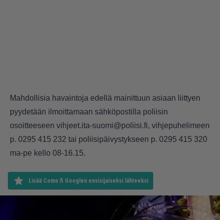
Mahdollisia havaintoja edellä mainittuun asiaan liittyen
pyydetään ilmoittamaan sähköpostilla poliisin
osoitteeseen vihjeet.ita-suomi@poliisi.fi, vihjepuhelimeen
p. 0295 415 232 tai poliisipäivystykseen p. 0295 415 320
ma-pe kello 08-16.15.
Lisää Como.fi Googlen ensisijaiseksi lähteeksi