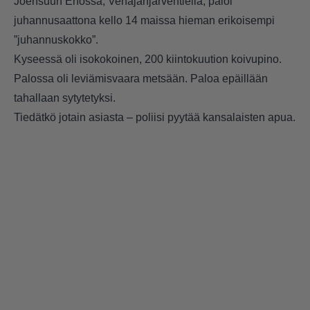
Joensuun Enossa, Venäjänjärventiellä, paloi
juhannusaattona kello 14 maissa hieman erikoisempi
”juhannuskokko”.
Kyseessä oli isokokoinen, 200 kiintokuution koivupino.
Palossa oli leviämisvaara metsään. Paloa epäillään
tahallaan sytytetyksi.
Tiedätkö jotain asiasta – poliisi pyytää kansalaisten apua.