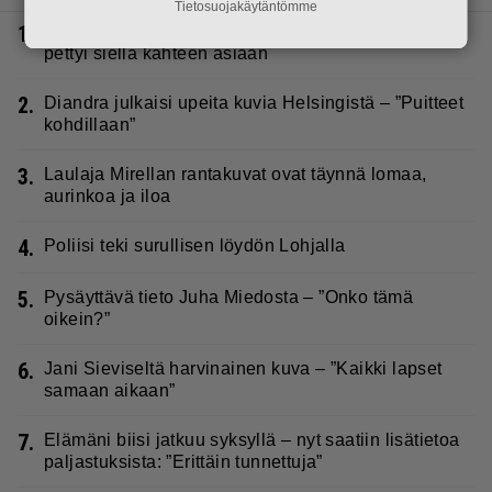
Tietosuojakäytäntömme
1.
Vappu Pimiä sai huonoa palvelua ravintolassa –
pettyi siellä kahteen asiaan
2.
Diandra julkaisi upeita kuvia Helsingistä – ”Puitteet
kohdillaan”
3.
Laulaja Mirellan rantakuvat ovat täynnä lomaa,
aurinkoa ja iloa
4.
Poliisi teki surullisen löydön Lohjalla
5.
Pysäyttävä tieto Juha Miedosta – ”Onko tämä
oikein?”
6.
Jani Sieviseltä harvinainen kuva – ”Kaikki lapset
samaan aikaan”
7.
Elämäni biisi jatkuu syksyllä – nyt saatiin lisätietoa
paljastuksista: ”Erittäin tunnettuja”