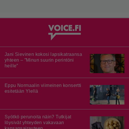
Jani Sievinen kokosi lapsikatraansa
yhteen – ”Minun suurin perintöni
heille”
Eppu Normaalin viimeinen konsertti
esitetään Ylellä
Syötkö perunoita näin? Tutkijat
löysivät yhteyden vakavaan
kansansairauteen