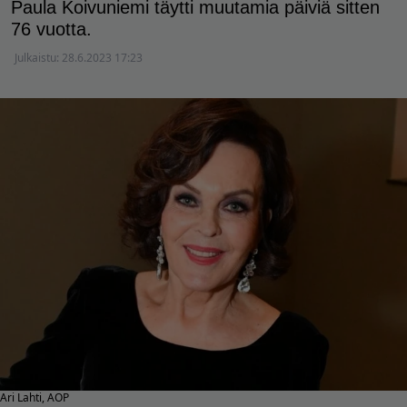
Paula Koivuniemi täytti muutamia päiviä sitten
76 vuotta.
Julkaistu:
28.6.2023 17:23
Ari Lahti, AOP