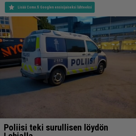
Lisää Como.fi Googlen ensisijaiseksi lähteeksi
Poliisi teki surullisen löydön
Lohjalla