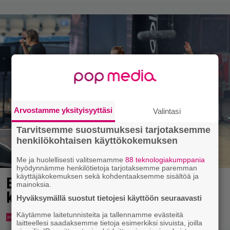
Arvostamme yksityisyyttäsi
Valintasi
Tarvitsemme suostumuksesi tarjotaksemme
henkilökohtaisen käyttökokemuksen
Me ja huolellisesti valitsemamme
88 teknologiakumppania
hyödynnämme henkilötietoja tarjotaksemme paremman
käyttäjäkokemuksen sekä kohdentaaksemme sisältöä ja
Eppu Normaalin viimeinen
mainoksia.
konsertti esitetään Ylellä
Hyväksymällä suostut tietojesi käyttöön seuraavasti
Käytämme laitetunnisteita ja tallennamme evästeitä
laitteellesi saadaksemme tietoja esimerkiksi sivuista, joilla