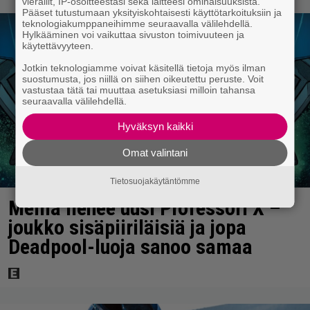
vierailit, IP-osoitteestasi sekä laitteesi ominaisuuksista.
Pääset tutustumaan yksityiskohtaisesti käyttötarkoituksiin ja
teknologiakumppaneihimme seuraavalla välilehdellä.
Hylkääminen voi vaikuttaa sivuston toimivuuteen ja
käytettävyyteen.
Jotkin teknologiamme voivat käsitellä tietoja myös ilman
suostumusta, jos niillä on siihen oikeutettu peruste. Voit
vastustaa tätä tai muuttaa asetuksiasi milloin tahansa
seuraavalla välilehdellä.
Hyväksyn kaikki
Omat valintani
Tietosuojakäytäntömme
Meillä lienee uusi Professori X –
joukko sisäpiiriläisiä ja jopa
Deadpool-luoja sanoo samaa