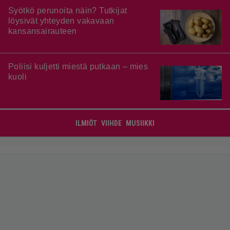
Syötkö perunoita näin? Tutkijat
löysivät yhteyden vakavaan
kansansairauteen
Poliisi kuljetti miestä putkaan – mies
kuoli
ILMIÖT
VIIHDE
MUSIIKKI