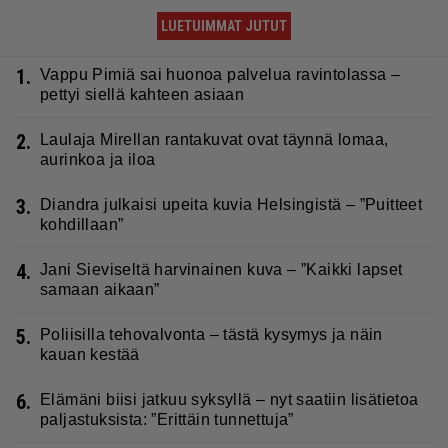
LUETUIMMAT JUTUT
1.
Vappu Pimiä sai huonoa palvelua ravintolassa –
pettyi siellä kahteen asiaan
2.
Laulaja Mirellan rantakuvat ovat täynnä lomaa,
aurinkoa ja iloa
3.
Diandra julkaisi upeita kuvia Helsingistä – ”Puitteet
kohdillaan”
4.
Jani Sieviseltä harvinainen kuva – ”Kaikki lapset
samaan aikaan”
5.
Poliisilla tehovalvonta – tästä kysymys ja näin
kauan kestää
6.
Elämäni biisi jatkuu syksyllä – nyt saatiin lisätietoa
paljastuksista: ”Erittäin tunnettuja”