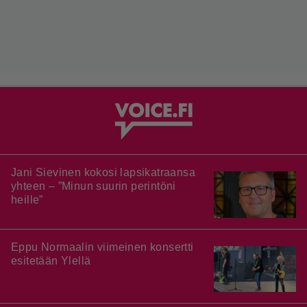
Jani Sievinen kokosi lapsikatraansa
yhteen – ”Minun suurin perintöni
heille”
Eppu Normaalin viimeinen konsertti
esitetään Ylellä