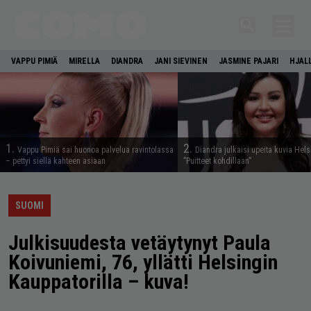
VAPPU PIMIÄ
MIRELLA
DIANDRA
JANI SIEVINEN
JASMINE PAJARI
HJAL
1.
2.
Vappu Pimiä sai huonoa palvelua ravintolassa
Diandra julkaisi upeita kuvia Hels
– pettyi siellä kahteen asiaan
”Puitteet kohdillaan”
SUOMI
Julkisuudesta vetäytynyt Paula
Koivuniemi, 76, yllätti Helsingin
Kauppatorilla – kuva!