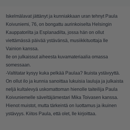
Iskelmälavat jättänyt ja kunniakkaan uran tehnyt Paula
Koivuniemi, 76, on bongattu aurinkoiselta Helsingin
Kauppatorilta ja Esplanadilta, jossa hän on ollut
viettämässä päivää ystävänsä, musiikkituottaja Ile
Vainion kanssa.
Ile on julkaissut aiheesta kuvamateriaalia omassa
somessaan.
-Valtitatar kysyy kuka pelkää Paulaa? Ikuista ystävyyttä.
On ollut ilo ja kunnia sanoittaa lukuisia lauluja ja julkaista
neljä kultalevyä uskomattoman hienolle taiteilija Paula
Koivuniemelle säveltäjämestari Mika Toivasen kanssa.
Hienot muistot, mutta tärkeintä on luottamus ja ikuinen
ystävyys. Kiitos Paula, että olet, Ile kirjoittaa.