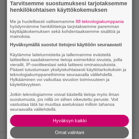
Tarvitsemme suostumuksesi tarjotaksemme
henkilökohtaisen käyttökokemuksen
Me ja huolellisesti valitsemamme
88 teknologiakumppania
hyödynnämme henkilötietoja tarjotaksemme paremman
käyttäjäkokemuksen sekä kohdentaaksemme sisältöä ja
mainoksia.
Hyväksymällä suostut tietojesi käyttöön seuraavasti
Käytämme laitetunnisteita ja tallennamme evästeitä
laitteellesi saadaksemme tietoja esimerkiksi sivuista, joilla
vierailit, IP-osoitteestasi sekä laitteesi ominaisuuksista.
Pääset tutustumaan yksityiskohtaisesti käyttötarkoituksiin ja
teknologiakumppaneihimme seuraavalla välilehdellä.
Hylkääminen voi vaikuttaa sivuston toimivuuteen ja
käytettävyyteen.
Jotkin teknologiamme voivat käsitellä tietoja myös ilman
suostumusta, jos niillä on siihen oikeutettu peruste. Voit
vastustaa tätä tai muuttaa asetuksiasi milloin tahansa
seuraavalla välilehdellä.
Hyväksyn kaikki
Omat valintani