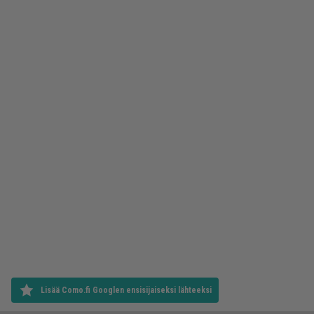
Lisää Como.fi Googlen ensisijaiseksi lähteeksi