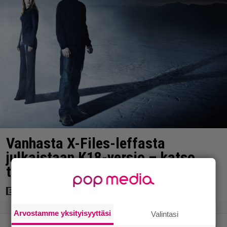
Vanhasta X-Files-leffasta
julkaistaan K18-versio – katso
traileri
Arvostamme yksityisyyttäsi
Valintasi