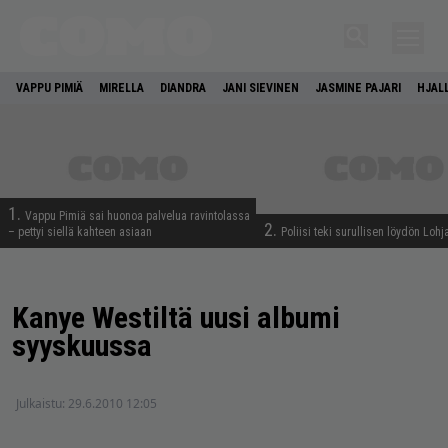
VAPPU PIMIÄ
MIRELLA
DIANDRA
JANI SIEVINEN
JASMINE PAJARI
HJAL
1.
Vappu Pimiä sai huonoa palvelua ravintolassa
2.
– pettyi siellä kahteen asiaan
Poliisi teki surullisen löydön Lohj
Kanye Westiltä uusi albumi
syyskuussa
Julkaistu:
29.6.2010 12:05