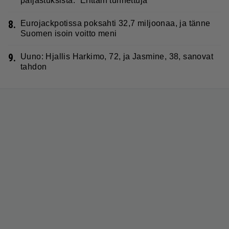
paljastuksista: ”Erittäin tunnettuja”
8.
Eurojackpotissa poksahti 32,7 miljoonaa, ja tänne
Suomen isoin voitto meni
9.
Uuno: Hjallis Harkimo, 72, ja Jasmine, 38, sanovat
tahdon