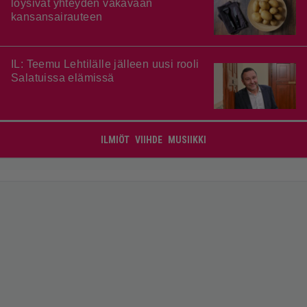
löysivät yhteyden vakavaan
kansansairauteen
IL: Teemu Lehtilälle jälleen uusi rooli
Salatuissa elämissä
ILMIÖT
VIIHDE
MUSIIKKI