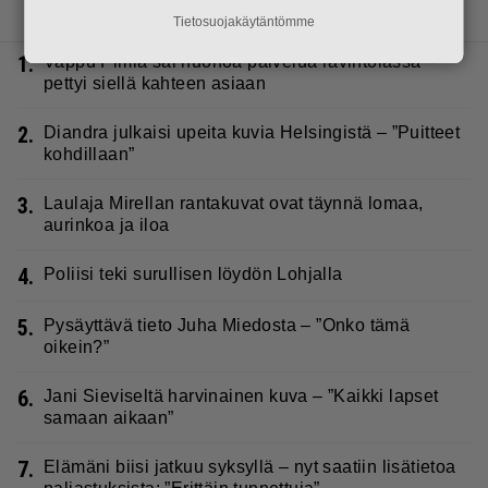
LUETUIMMAT JUTUT
Tietosuojakäytäntömme
1.
Vappu Pimiä sai huonoa palvelua ravintolassa –
pettyi siellä kahteen asiaan
2.
Diandra julkaisi upeita kuvia Helsingistä – ”Puitteet
kohdillaan”
3.
Laulaja Mirellan rantakuvat ovat täynnä lomaa,
aurinkoa ja iloa
4.
Poliisi teki surullisen löydön Lohjalla
5.
Pysäyttävä tieto Juha Miedosta – ”Onko tämä
oikein?”
6.
Jani Sieviseltä harvinainen kuva – ”Kaikki lapset
samaan aikaan”
7.
Elämäni biisi jatkuu syksyllä – nyt saatiin lisätietoa