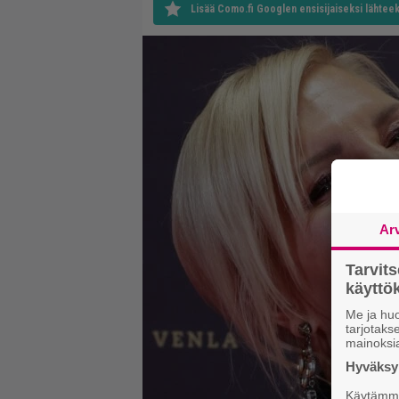
Lisää Como.fi Googlen ensisijaiseksi lähteek
Ar
Tarvit
käytt
Me ja huo
tarjotak
mainoksi
Hyväksym
Käytämme 