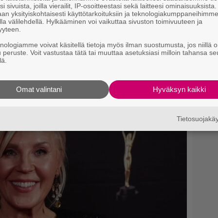
i sivuista, joilla vierailit, IP-osoitteestasi sekä laitteesi ominaisuuksista
an yksityiskohtaisesti käyttötarkoituksiin ja teknologiakumppaneihimm
la välilehdellä. Hylkääminen voi vaikuttaa sivuston toimivuuteen ja
yyteen.
 miljoonikko – eikä yksi
knologiamme voivat käsitellä tietoja myös ilman suostumusta, jos niillä o
in se tapahtui
u peruste. Voit vastustaa tätä tai muuttaa asetuksiasi milloin tahansa se
lä.
Omat valintani
Hyväksyn kaikki
Tietosuojak