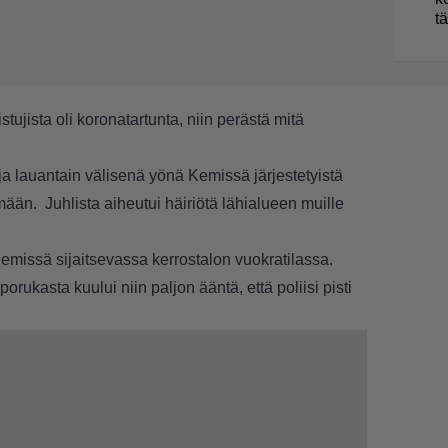
t
istujista oli koronatartunta, niin perästä mitä
 ja lauantain välisenä yönä Kemissä järjestetyistä
tämään. Juhlista aiheutui häiriötä lähialueen muille
emissä sijaitsevassa kerrostalon vuokratilassa.
orukasta kuului niin paljon ääntä, että poliisi pisti