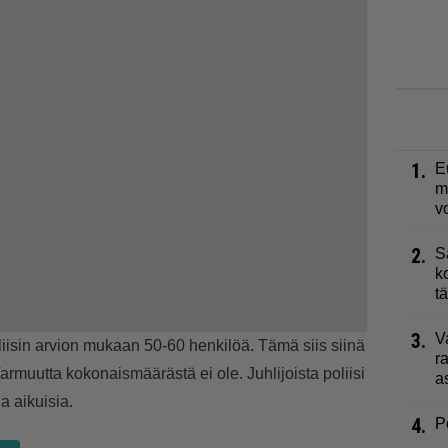
1.
E
m
v
2.
S
k
t
3.
V
liisin arvion mukaan 50-60 henkilöä. Tämä siis siinä
r
Varmuutta kokonaismäärästä ei ole. Juhlijoista poliisi
a
a aikuisia.
4.
P