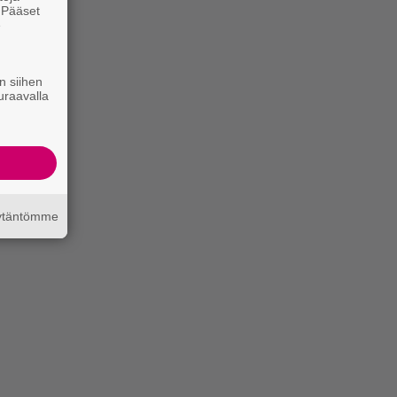
. Pääset
e
n siihen
uraavalla
äytäntömme