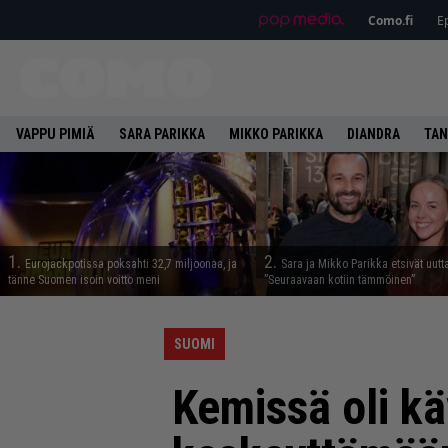
Como.fi
Ep
VAPPU PIMIÄ
SARA PARIKKA
MIKKO PARIKKA
DIANDRA
TAN
1.
2.
Eurojackpotissa poksahti 32,7 miljoonaa, ja
Sara ja Mikko Parikka etsivät uutt
tänne Suomen isoin voitto meni
”Seuraavaan kotiin tämmöinen”
SUOMI
Kemissä oli kä