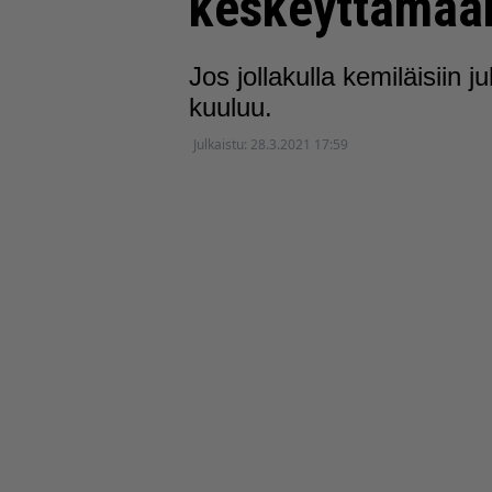
keskeyttämää
Jos jollakulla kemiläisiin j
kuuluu.
Julkaistu:
28.3.2021 17:59