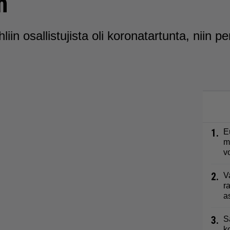
n
uhliin osallistujista oli koronatartunta, niin
1.
E
m
v
2.
V
r
a
3.
S
k