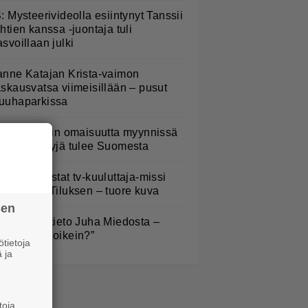
S: Mysteerivideolla esiintynyt Tanssii
ähtien kanssa -juontaja tuli
asvoillaan julki
anne Katajan Krista-vaimon
askausvatsa viimeisillään – pusut
uuhaparkissa
ofia Belórfin omaisuutta myynnissä
 jälleenmyyjä tulee Suomesta
ieläkö muistat tv-kuuluttaja-missi
nna-Liisa Tiluksen – tuore kuva
sen
ysäyttävä tieto Juha Miedosta –
Onko tämä oikein?”
tietoja
 ja
toja