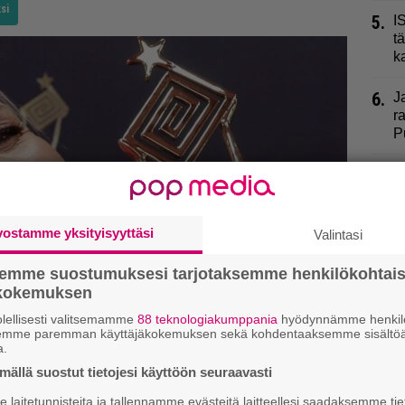
si
5.
I
t
k
6.
J
r
P
7.
S
–
8.
vostamme yksityisyyttäsi
V
Valintasi
A
semme suostumuksesi tarjotaksemme henkilökohtai
9.
ökokemuksen
P
”
lellisesti valitsemamme
88 teknologiakumppania
hyödynnämme henkilö
semme paremman käyttäjäkokemuksen sekä kohdentaaksemme sisältöä
a.
ällä suostut tietojesi käyttöön seuraavasti
laitetunnisteita ja tallennamme evästeitä laitteellesi saadaksemme tie