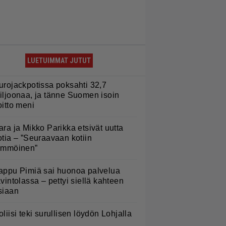
LUETUIMMAT JUTUT
urojackpotissa poksahti 32,7
iljoonaa, ja tänne Suomen isoin
oitto meni
ara ja Mikko Parikka etsivät uutta
otia – ”Seuraavaan kotiin
ämmöinen”
appu Pimiä sai huonoa palvelua
avintolassa – pettyi siellä kahteen
siaan
oliisi teki surullisen löydön Lohjalla