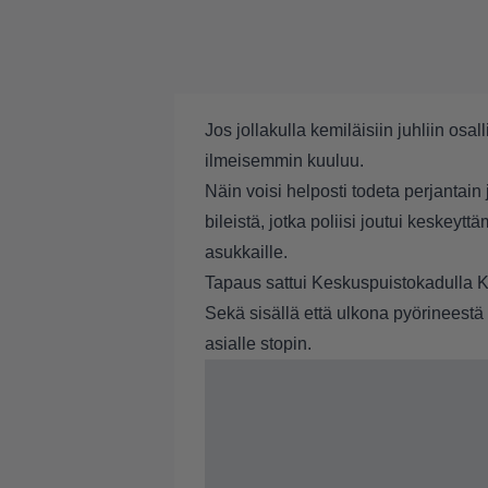
Jos jollakulla kemiläisiin juhliin osall
ilmeisemmin kuuluu.
Näin voisi helposti todeta perjantain
bileistä, jotka poliisi joutui keskeyt
asukkaille.
Tapaus sattui Keskuspuistokadulla K
Sekä sisällä että ulkona pyörineestä p
asialle stopin.