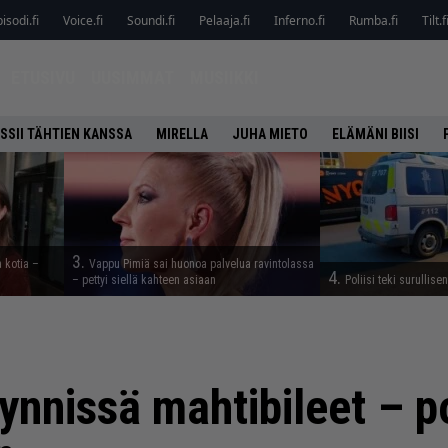
isodi.fi
Voice.fi
Soundi.fi
Pelaaja.fi
Inferno.fi
Rumba.fi
Tilt.f
ETUSIVU
UUSIMMAT
MUSIIKKI
SSII TÄHTIEN KANSSA
MIRELLA
JUHA MIETO
ELÄMÄNI BIISI
3.
a kotia –
Vappu Pimiä sai huonoa palvelua ravintolassa
4.
– pettyi siellä kahteen asiaan
Poliisi teki surullise
ynnissä mahtibileet – pol