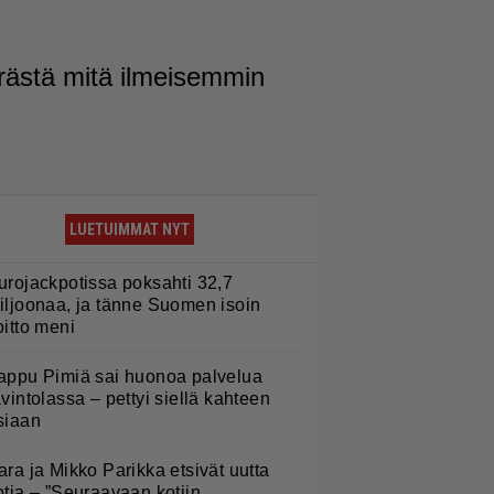
 perästä mitä ilmeisemmin
LUETUIMMAT NYT
urojackpotissa poksahti 32,7
iljoonaa, ja tänne Suomen isoin
oitto meni
appu Pimiä sai huonoa palvelua
avintolassa – pettyi siellä kahteen
siaan
ara ja Mikko Parikka etsivät uutta
otia – ”Seuraavaan kotiin