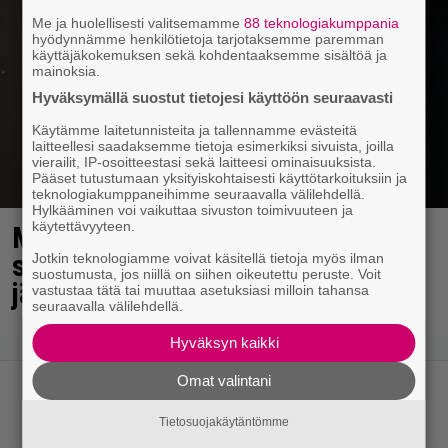
Me ja huolellisesti valitsemamme
88 teknologiakumppania
hyödynnämme henkilötietoja tarjotaksemme paremman
käyttäjäkokemuksen sekä kohdentaaksemme sisältöä ja
mainoksia.
Hyväksymällä suostut tietojesi käyttöön seuraavasti
Käytämme laitetunnisteita ja tallennamme evästeitä
laitteellesi saadaksemme tietoja esimerkiksi sivuista, joilla
vierailit, IP-osoitteestasi sekä laitteesi ominaisuuksista.
Pääset tutustumaan yksityiskohtaisesti käyttötarkoituksiin ja
teknologiakumppaneihimme seuraavalla välilehdellä.
Hylkääminen voi vaikuttaa sivuston toimivuuteen ja
käytettävyyteen.
Martina Aitolehti kertoo
suunnitelmistaan konkurssin
Jotkin teknologiamme voivat käsitellä tietoja myös ilman
suostumusta, jos niillä on siihen oikeutettu peruste. Voit
jälkeen – ”Tuntuu hyvältä”
vastustaa tätä tai muuttaa asetuksiasi milloin tahansa
seuraavalla välilehdellä.
Hyväksyn kaikki
Omat valintani
Tietosuojakäytäntömme