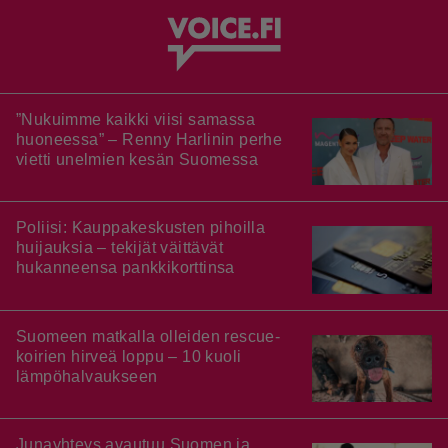
”Nukuimme kaikki viisi samassa
huoneessa” – Renny Harlinin perhe
vietti unelmien kesän Suomessa
Poliisi: Kauppakeskusten pihoilla
huijauksia – tekijät väittävät
hukanneensa pankkikorttinsa
Suomeen matkalla olleiden rescue-
koirien hirveä loppu – 10 kuoli
lämpöhalvaukseen
Junayhteys avautuu Suomen ja