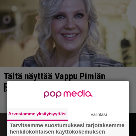
Tältä näyttää Vappu Pimiän
perhelomalla Portugalissa –
”Kaunis mekko”
Arvostamme yksityisyyttäsi
Valintasi
Tarvitsemme suostumuksesi tarjotaksemme
henkilökohtaisen käyttökokemuksen