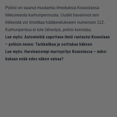
Poliisi on saanut muutamia ilmoituksia Kouvolassa
liikkuneesta karhunpennusta. Uudet havainnot sen
liikkeistä voi ilmoittaa hätäkeskukseen numeroon 112.
Karhunpentua ei tule lähestyä, poliisi korostaa.
Lue myös:
Automiehiä sapettava ilmiö rantautui Kouvolaan
– poliisin neuvo: Tarkkailkaa ja soittakaa häkeen
Lue myös:
Harvinaisempi murtoyritys Kouvolassa – miksi
kukaan enää edes näkee vaivaa?