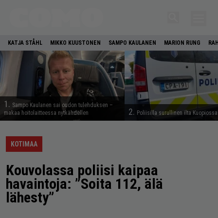
KATJA STÅHL
MIKKO KUUSTONEN
SAMPO KAULANEN
MARION RUNG
RA
1.
Sampo Kaulanen sai oudon tulehduksen –
2.
makaa hoitolaitteessa nytkähdellen
Poliisilla surullinen ilta Kuopiossa
KOTIMAA
Kouvolassa poliisi kaipaa
havaintoja: ”Soita 112, älä
lähesty”