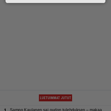
LUETUIMMAT JUTUT
1.
Sampo Kaulanen sai oudon tulehduksen – makaa