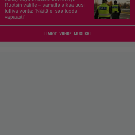
Ruotsin välille – samalla alkaa uusi
tullivalvonta: ”Näitä ei saa tuoda
vapaasti”
ILMIÖT
VIIHDE
MUSIIKKI