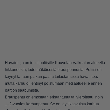
Havaintoja on tullut poliisille Kouvolan Valkealan alueella
liikkuneesta, todennäköisestä erauspennusta. Poliisi on
käynyt tänään paikan päällä tarkistamassa havaintoa,
mutta karhu oli ehtinyt poistumaan metsäalueelle ennen
partion saapumista.
Erauspentu on emostaan erkaantunut tai vieroitettu, noin
1–2-vuotias karhunpentu. Se on täysikasvuista karhua