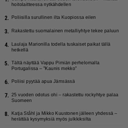
hoitolaitteessa nytkähdellen
2.
Poliisilla surullinen ilta Kuopiossa eilen
3.
Rakastettu suomalainen metalliyhtye tekee paluun
4.
Laulaja Marionilla todella tuskaiset paikat tällä
hetkellä
5.
Tältä näyttää Vappu Pimiän perhelomalla
Portugalissa – ”Kaunis mekko”
6.
Poliisi pyytää apua Jämsässä
7.
25 vuoden odotus ohi – rakastettu rockyhtye palaa
Suomeen
8.
Katja Ståhl ja Mikko Kuustonen jälleen yhdessä –
herättää kysymyksiä myös julkkiksilta