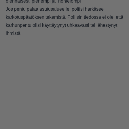
olennaisesti pienempi ja ”hontelompi”.
Jos pentu palaa asutusalueelle, poliisi harkitsee
karkotuspäätöksen tekemistä. Poliisin tiedossa ei ole, että
karhunpentu olisi käyttäytynyt uhkaavasti tai lähestynyt
ihmistä.