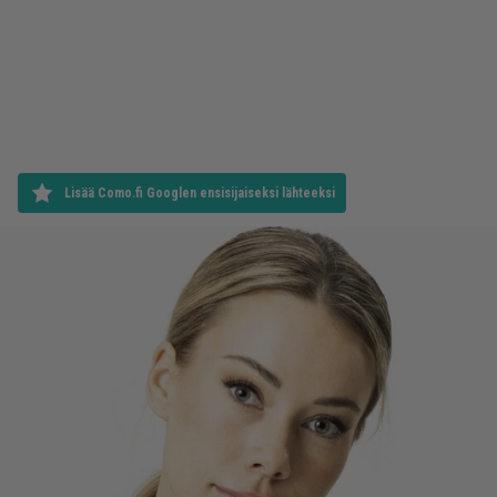
Lisää Como.fi Googlen ensisijaiseksi lähteeksi