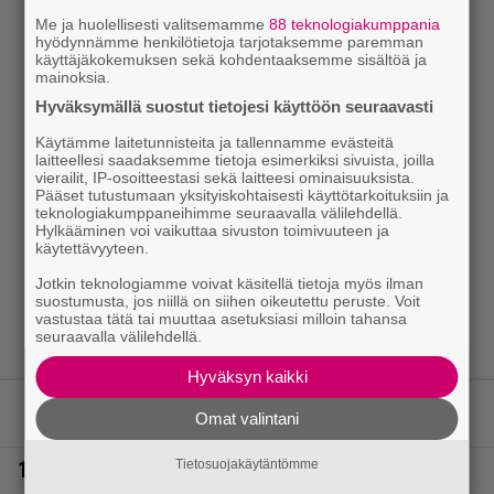
Me ja huolellisesti valitsemamme
88 teknologiakumppania
hyödynnämme henkilötietoja tarjotaksemme paremman
käyttäjäkokemuksen sekä kohdentaaksemme sisältöä ja
mainoksia.
Hyväksymällä suostut tietojesi käyttöön seuraavasti
Käytämme laitetunnisteita ja tallennamme evästeitä
laitteellesi saadaksemme tietoja esimerkiksi sivuista, joilla
vierailit, IP-osoitteestasi sekä laitteesi ominaisuuksista.
Pääset tutustumaan yksityiskohtaisesti käyttötarkoituksiin ja
teknologiakumppaneihimme seuraavalla välilehdellä.
Hylkääminen voi vaikuttaa sivuston toimivuuteen ja
käytettävyyteen.
Jotkin teknologiamme voivat käsitellä tietoja myös ilman
suostumusta, jos niillä on siihen oikeutettu peruste. Voit
vastustaa tätä tai muuttaa asetuksiasi milloin tahansa
seuraavalla välilehdellä.
Hyväksyn kaikki
LUETUIMMAT JUTUT
Omat valintani
Tietosuojakäytäntömme
1.
25 vuoden odotus ohi – rakastettu rockyhtye palaa
Suomeen