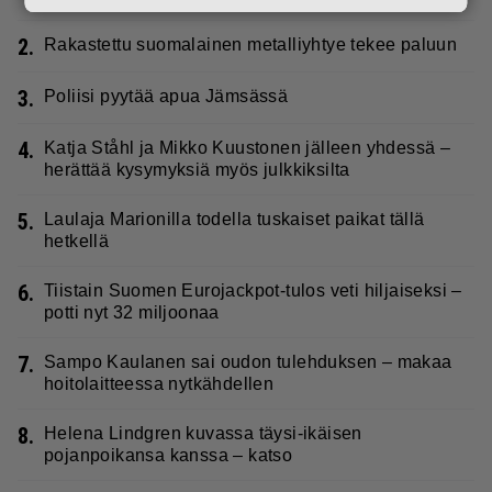
2.
Rakastettu suomalainen metalliyhtye tekee paluun
3.
Poliisi pyytää apua Jämsässä
4.
Katja Ståhl ja Mikko Kuustonen jälleen yhdessä –
herättää kysymyksiä myös julkkiksilta
5.
Laulaja Marionilla todella tuskaiset paikat tällä
hetkellä
6.
Tiistain Suomen Eurojackpot-tulos veti hiljaiseksi –
potti nyt 32 miljoonaa
7.
Sampo Kaulanen sai oudon tulehduksen – makaa
hoitolaitteessa nytkähdellen
8.
Helena Lindgren kuvassa täysi-ikäisen
pojanpoikansa kanssa – katso