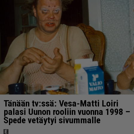
Tänään tv:ssä: Vesa-Matti Loiri
palasi Uunon rooliin vuonna 1998 –
Spede vetäytyi sivummalle