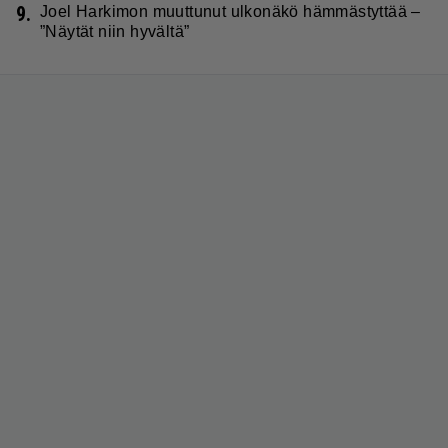
9.
Joel Harkimon muuttunut ulkonäkö hämmästyttää –
”Näytät niin hyvältä”