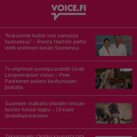
”Nukuimme kaikki viisi samassa
huoneessa” – Renny Harlinin perhe
vietti unelmien kesän Suomessa
Tv-ohjelman juontaja pudotti Linda
Lampeniuksen viulun – Pete
Parkkonen pakeni kauhuissaan
paikalta
Suomeen matkalla olleiden rescue-
koirien hirveä loppu – 10 kuoli
lämpöhalvaukseen
Takaisinveto: Ostitko kaupasta tätä