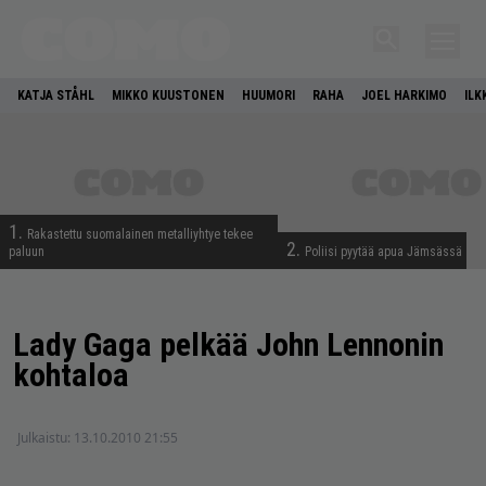
KATJA STÅHL
MIKKO KUUSTONEN
HUUMORI
RAHA
JOEL HARKIMO
ILK
1.
Rakastettu suomalainen metalliyhtye tekee
2.
paluun
Poliisi pyytää apua Jämsässä
Lady Gaga pelkää John Lennonin
kohtaloa
Julkaistu:
13.10.2010 21:55