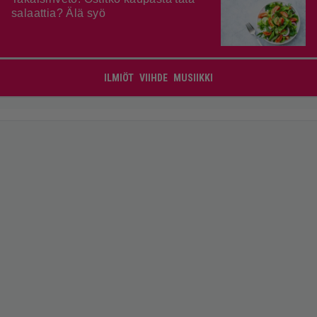
salaattia? Älä syö
ILMIÖT
VIIHDE
MUSIIKKI