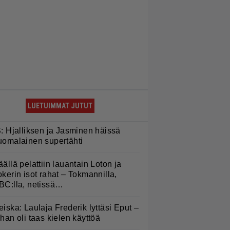
LUETUIMMAT JUTUT
S: Hjalliksen ja Jasminen häissä
uomalainen supertähti
äällä pelattiin lauantain Loton ja
okerin isot rahat – Tokmannilla,
BC:lla, netissä…
eiska: Laulaja Frederik lyttäsi Eput –
ohan oli taas kielen käyttöä