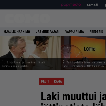
Como.fi
Ep
HJALLIS HARKIMO
JASMINE PAJARI
VAPPU PIMIÄ
FREDERIK
1.
2.
IS: Hjalliksen ja Jasminen häissä
Täällä pelattiin lauantain Loton ja
suomalainen supertähti
rahat – Tokmannilla, ABC:lla, netissä
PELIT
RAHA
Laki muuttui j