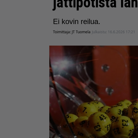
jättipotista lä
Ei kovin reilua.
Toimittaja:
JT Tuomela
Julkaistu:
16.6.2026 17:21