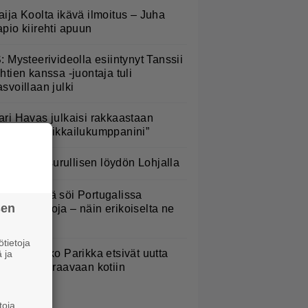
aija Koolta ikävä ilmoitus – Juha
apio kiirehti apuun
S: Mysteerivideolla esiintynyt Tanssii
ähtien kanssa -juontaja tuli
asvoillaan julki
ari Havas julkaisi rakkaastaan
uvan – ”Seikkailukumppanini”
oliisi teki surullisen löydön Lohjalla
appu Pimiä söi Portugalissa
sen
anhenkauloja – näin erikoiselta ne
äyttävät
tietoja
ara ja Mikko Parikka etsivät uutta
 ja
otia – ”Seuraavaan kotiin
ämmöinen”
toja