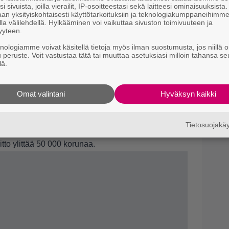
i sivuista, joilla vierailit, IP-osoitteestasi sekä laitteesi ominaisuuksista
an yksityiskohtaisesti käyttötarkoituksiin ja teknologiakumppaneihimm
oitot ovat veronalaista.
la välilehdellä. Hylkääminen voi vaikuttaa sivuston toimivuuteen ja
yyteen.
nen
knologiamme voivat käsitellä tietoja myös ilman suostumusta, jos niillä o
mentävältä, sillä Suomessa Veikkauksen peleistä
u peruste. Voit vastustaa tätä tai muuttaa asetuksiasi milloin tahansa se
lä.
šekissä veron pidättää pelinjärjestäjä suoraan
aa koko summaa tililleen.
n, eikö totta.
Omat valintani
Hyväksyn kaikki
si järjestettiin Suonenjoen K-kaupassa voittokahvit
ä tätä
n kuollut – hänellä oli kestopeli sisällä
Tietosuojak
 alussa. Siitä lähtien lotto- ja arpapelivoitot ovat
itto ylittää 50 000 korunaa.