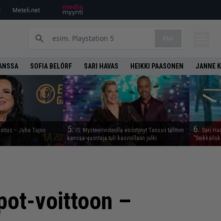
i
Meteli.net
Etsi
KANSSA
SOFIA BELÓRF
SARI HAVAS
HEIKKI PAASONEN
JANNE 
5.
6.
moitus – Juha Tapio
IS: Mysteerivideolla esiintynyt Tanssii tähtien
Sari Ha
kanssa -juontaja tuli kasvoillaan julki
”Seikkailu
kpot-voittoon –