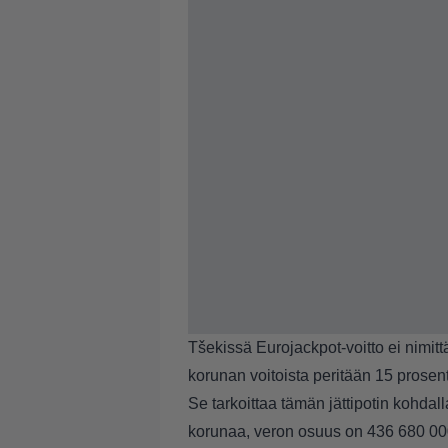
Tšekissä Eurojackpot-voitto ei nimit
korunan voitoista peritään 15 prosent
Se tarkoittaa tämän jättipotin kohdal
korunaa, veron osuus on 436 680 00