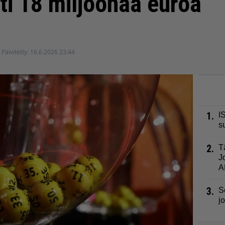
hti 18 miljoonaa euroa
Päivitetty:
16.6.2026 23:44
1.
I
s
2.
T
J
A
3.
S
j