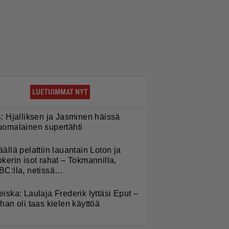
LUETUIMMAT NYT
S: Hjalliksen ja Jasminen häissä
uomalainen supertähti
äällä pelattiin lauantain Loton ja
okerin isot rahat – Tokmannilla,
BC:lla, netissä…
eiska: Laulaja Frederik lyttäsi Eput –
ohan oli taas kielen käyttöä