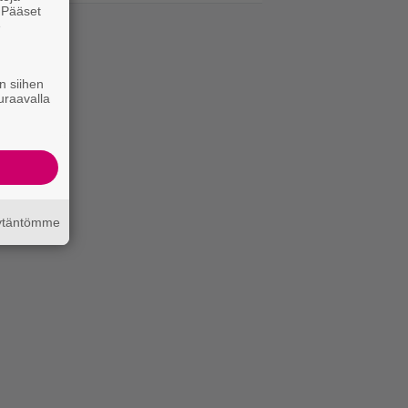
. Pääset
e
n siihen
uraavalla
äytäntömme