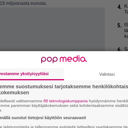
18 miljoonasta eurosta.
4.
K
T
5.
I
t
k
6.
S
k
7.
P
vostamme yksityisyyttäsi
Valintasi
8.
V
semme suostumuksesi tarjotaksemme henkilökohtai
h
ökokemuksen
n
lellisesti valitsemamme
88 teknologiakumppania
hyödynnämme henkilö
9.
S
semme paremman käyttäjäkokemuksen sekä kohdentaaksemme sisältöä
a.
k
t
ällä suostut tietojesi käyttöön seuraavasti
laitetunnisteita ja tallennamme evästeitä laitteellesi saadaksemme tie