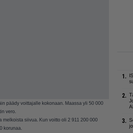
1.
I
s
2.
T
J
täin päädy voittajalle kokonaan. Maassa yli 50 000
A
in vero.
la melkoista siivua. Kun voitto oli 2 911 200 000
3.
S
j
0 korunaa.