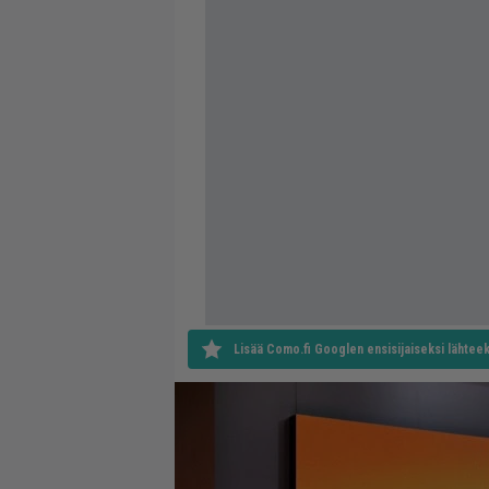
Lisää Como.fi Googlen ensisijaiseksi lähteek