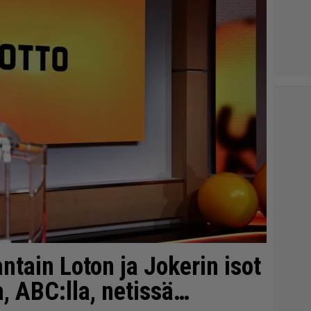
antain Loton ja Jokerin isot
, ABC:lla, netissä…