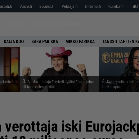
isodi.fi
Voice.fi
Soundi.fi
Pelaaja.fi
Inferno.fi
Rumba.fi
Tilt.f
ETUSIVU
UUSIMMAT
MUSIIKKI
KAIJA KOO
SARA PARIKKA
MIKKO PARIKKA
TANSSII TÄHTIEN 
3.
4.
 Jokerin isot
Seiska: Laulaja Frederik lyttäsi Eput – johan
Kaija Koolta ikävä il
…
oli taas kielen käyttöä
kiirehti apuun
a verottaja iski Eurojac