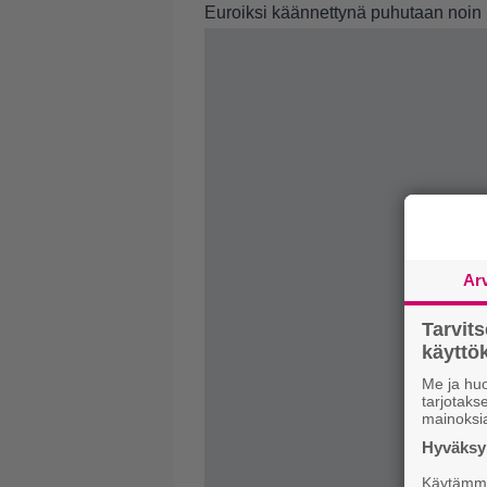
Euroiksi käännettynä puhutaan noin 
Ar
Tarvit
käytt
Me ja huo
tarjotak
mainoksi
Hyväksym
Käytämme 